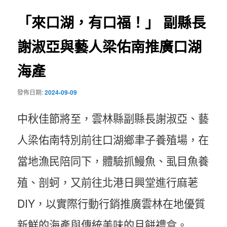
覽
「來口湖，有口福！」 副縣長
謝淑亞與藝人梁佑南推廣口湖
海產
發佈日期:
2024-09-09
中秋佳節將至，雲林縣副縣長謝淑亞、藝
人梁佑南特別前往口湖鄉聿子養殖場，在
當地漁民陪同下，體驗抓鰻魚、虱目魚養
殖、剖蚵，又前往北港日興堂進行麻荖
DIY，以實際行動行銷推廣雲林在地優質
新鮮的海產與傳統美味的月餅禮盒。