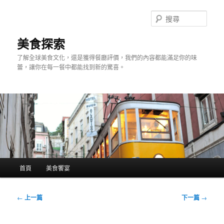
跳
至
搜
主
尋
要
美食探索
內
了解全球美食文化，還是獲得餐廳評價，我們的內容都能滿足你的味
容
蕾，讓你在每一餐中都能找到新的驚喜。
主
首頁
美食饗宴
要
選
單
文
←
上一篇
下一篇
→
章
導