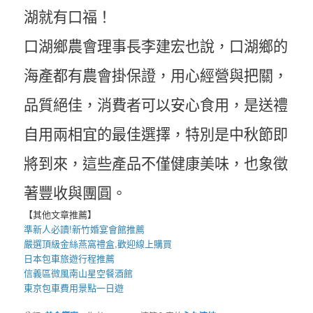
湖就有口福！
口湖鄉農會理事長李建宏也說，口湖鄉的
海產都有農會掛保證，用心經營與把關，
品質絕佳，消費者可以安心食用，是送禮
自用兩相宜的最佳選擇，特別是中秋節即
將到來，這些產品不僅健康美味，也象徵
著豐收與團圓。
【其他文章推薦】
準新人必讀!
新竹婚宴會館
推薦
嚴選頂級金絲
燕窩
禮盒
,歡迎線上購買
日本包車
旅遊行程推薦
信義區微風南山星空
餐酒館
東京包車
費用景點一日遊