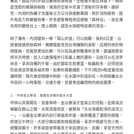
暑氣。園區內的步道沿著南勢溪修建，全程幾乎都在林蔭下，兩旁
是茂密的蕨類與榕樹，潮濕的空氣中充滿了清新的芬多精。據研
究，內洞的負離子含量每立方公分高達數萬個，對於消除疲勞、提
升免疫力有顯著效果。許多遊客專程來這裡做「森林浴」，坐在瀑
布旁的觀景台上，閉上眼睛，感受水珠輕吻皮膚的清涼。
除了瀑布，內洞還有一條「環山步道」可以挑戰，長約2公里，沿
途會經過原始森林，偶爾還能見到台灣彌猴的身影。這裡的地形稍
微陡峭，但風景更加壯觀，可以從高處俯瞰瀑布全景。建議遊客安
排半天時間，從入口處慢慢步行至最上層的瀑布，沿途可以在涼亭
休息，享用自備的午餐。由於園區生態豐富，蚊蟲較多，記得塗抹
防蚊液並穿著長袖衣物。如果你喜歡攝影，下午2點到4點是最佳拍
攝時間，陽光會從樹縫中斜射，在水霧中形成彩虹。內洞距離台北
市區約一小時車程，交通方便，是夏季逃離悶熱的絕佳選擇。
三、坪林金瓜寮溪：隱藏在茶鄉的戲水天堂
坪林以茶葉聞名，但夏季時，金瓜寮溪才是真正的亮點。這條溪流
蜿蜒在群山之間，水質清澈見底，被譽為「北台灣最乾淨的溪流之
一」。沿著金瓜寮溪的自行車道與步道，兩旁種滿了濃密的樹蔭，
即使正午時分，大部分路段都有綠蔭遮蔽。溪流中隨處可見小魚、
螃蟹與蝦子，許多家庭會帶著孩子來這裡玩水、抓蝦，享受天然的
戲水樂趣。最特別的是，金瓜寮溪中有一段「蕨類步道」，步道架