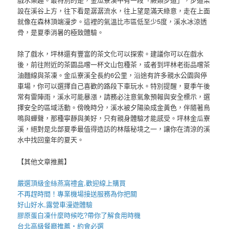
設在溪谷上方，往下看是潺潺流水，往上望是滿天綠意，走在上面
就像在森林頂端漫步。這裡的氣溫比市區低至少5度，溪水冰涼透
骨，是夏季消暑的極致體驗。
除了戲水，坪林還有豐富的茶文化可以探索。建議你可以在戲水
後，前往附近的茶園品嚐一杯文山包種茶，或者到坪林老街品嚐茶
油麵線與茶凍。金瓜寮溪全長約6公里，沿途有許多親水公園與停
車場，你可以選擇自己喜歡的路段下車玩水。特別提醒，夏季午後
常有雷陣雨，溪水可能暴漲，請務必注意氣象預報與安全標示，選
擇安全的區域活動。傍晚時分，溪水被夕陽染成金黃色，伴隨著鳥
鳴與蟬聲，那種寧靜與美好，只有親身體驗才能感受。坪林金瓜寮
溪，絕對是北部夏季最值得造訪的林蔭秘境之一，讓你在清涼的溪
水中找回童年的夏天。
【其他文章推薦】
嚴選頂級金絲
燕窩
禮盒
,歡迎線上購買
不再趕時間！專業
機場接送
服務為你把關
好山好水,
露營車
漫遊體驗
膠原蛋白凍
什麼時候吃?帶你了解食用時機
台北高級餐廳
推薦・約會必選