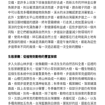
交織，是許多上班族下班後放鬆的好去處。而新北市的坪林金瓜寮
魚蕨步道，則沿著清澈的溪流而建，步道平緩，適合親子同遊，途
中可以看見多種蕨類植物與魚群，溪水的冰涼觸感更是消暑聖品。
此外，宜蘭的太平山見晴懷古步道，被譽為台灣最美步道之一，保
留昔日運材鐵道的遺跡，終年雲霧繚繞，行走其上宛如置身仙境，
濕涼的空氣中充滿負離子，對健康極有益處。這些步道的另一個共
同點，是它們都強調與自然共生，步道設計盡量減少對環境的干
擾，使用木棧道、碎石路或自然土徑，讓遊客在行走時能與土地有
更直接的連結。無論是清晨的薄霧，還是午後的陽光，都能為這些
步道帶來不同的風情，每一次造訪都是一次全新的體驗。
生態景觀：從植物到動物的豐富探索
步入北部山林步道，就像翻開一本活生生的自然百科全書。這裡的
生態景觀豐富多元，從腳下的小草到頭頂的大樹，每一種生物都在
這個生態系統中扮演著重要角色。春季時，步道兩旁常見盛開的杜
鵑、山櫻花與野百合，將山林染成一片繽紛；夏季則有蟬鳴與螢火
蟲，夜間步道更是充滿神秘氣息；秋季來臨，楓葉轉紅，落葉鋪滿
路面，踩上去發出沙沙聲響；冬季雖然寒冷，但部分步道仍有常綠
植物點綴，別有一番風情。除了植物，動物也是生態探索的重要部
分。北部山林常見的動物包括台灣獼猴、赤腹松鼠、白鼻心，以及
多種鳥類如五色鳥、台灣藍鵲與白頭翁。運氣好的話，還能在溪流