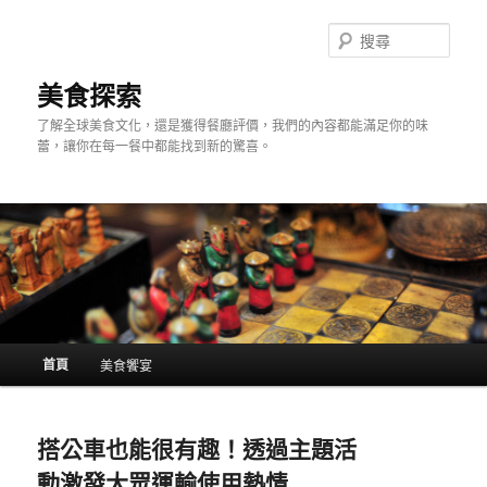
跳
跳
至
至
搜
主
輔
尋
要
助
美食探索
內
內
了解全球美食文化，還是獲得餐廳評價，我們的內容都能滿足你的味
容
容
蕾，讓你在每一餐中都能找到新的驚喜。
主
首頁
美食饗宴
要
選
單
搭公車也能很有趣！透過主題活
動激發大眾運輸使用熱情