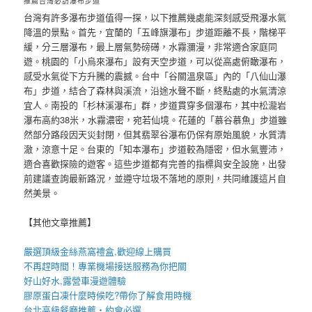
推薦台灣必訪瀑布步道
台灣有許多瀑布步道值得一探，以下推薦幾處能深刻感受飛瀑水氣
降溫的景點。首先，宜蘭的「五峰旗瀑布」步道距離不長，階梯平
緩，分三層瀑布，最上層氣勢磅礡，水霧瀰漫，非常適合家庭同
遊。桃園的「小烏來瀑布」設有天空步道，可以從高處俯瞰瀑布，
感受水氣從下方升騰的震撼。台中「谷關溫泉區」內的「八仙山瀑
布」步道，結合了森林與溪流，沿途水聲不斷，終點處的水氣清涼
宜人。南投的「杉林溪瀑布」群，步道貫穿多個瀑布，其中松瀧岩
瀑布高約38米，水霧濃密，宛若仙境。花蓮的「慕谷慕魚」步道雖
然部分路段因天災封閉，但其翡翠谷瀑布仍保有原始風貌，水質清
澈，涼意十足。台東的「知本瀑布」步道較為隱密，但水氣豐沛，
適合喜歡探險的遊客。這些步道都有完善的指標與安全設施，出發
前建議查詢最新路況，並遵守垃圾不落地的原則，共同維護這片自
然美景。
【其他文章推薦】
嚴選頂級金絲
燕窩
禮盒
,歡迎線上購買
不再趕時間！專業
機場接送
服務為你把關
好山好水,
露營車
漫遊體驗
膠原蛋白凍
什麼時候吃?帶你了解食用時機
台北高級餐廳
推薦・約會必選