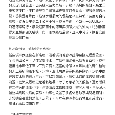
與美堤河濱公園，設有戲水區與草坡，是親子消暑的熱點。騎乘單
車或散步時，不時能見到白鷺鷥與夜鷺在河邊覓食，襯著潺潺流水
聲，彷彿置身鄉間。這條步道最大的優點是平直無坡，長度可自行
調整，從五公里到二十公里不等。夏日午後，不妨租一台Ubike，
沿著河岸騎行，感受迎面而來的河風與樹蔭交織的涼爽。特別推薦
從大直橋到洲美橋這一段，兩側綠蔭最濃，且人車分流，適合安靜
地享受慢時光。
新店溪畔步道：都市中的自然秘境
新店溪畔步道位在新店區，沿著溪流從碧潭延伸至陽光運動公園，
全長約四公里。步道緊鄰溪水，空氣中瀰漫著水氣與青草香，夏季
溫度比市區低了至少三到五度。這裡的綠蔭來自溪岸邊的野生植物
與人工栽植的落羽松、水柳，形成層層疊疊的綠色隧道。步道中間
段設有木製的親水平台，可以踩踏溪水，感受冰涼的溪流從腳趾間
流過。碧潭風景區更是著名地標，除了有吊橋與天鵝船，還有隱藏
在岩壁旁的清幽小徑。建議清晨或傍晚造訪，避開人潮，享受溪水
潺潺與鳥鳴交織的寧靜。沿線也設置了多處休息涼亭與簡易廁所，
非常適合長輩與幼兒。走累了，可以在碧潭老街品嘗豆花或冰品，
讓身心徹底涼快起來。
【其他文章推薦】