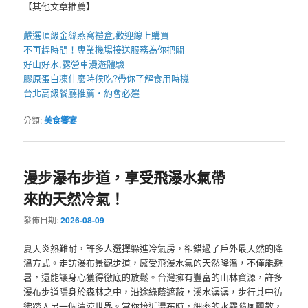
【其他文章推薦】
嚴選頂級金絲
燕窩
禮盒
,歡迎線上購買
不再趕時間！專業
機場接送
服務為你把關
好山好水,
露營車
漫遊體驗
膠原蛋白凍
什麼時候吃?帶你了解食用時機
台北高級餐廳
推薦・約會必選
分類:
美食饗宴
漫步瀑布步道，享受飛瀑水氣帶
來的天然冷氣！
發佈日期:
2026-08-09
夏天炎熱難耐，許多人選擇躲進冷氣房，卻錯過了戶外最天然的降
溫方式。走訪瀑布景觀步道，感受飛瀑水氣的天然降溫，不僅能避
暑，還能讓身心獲得徹底的放鬆。台灣擁有豐富的山林資源，許多
瀑布步道隱身於森林之中，沿途綠蔭遮蔽，溪水潺潺，步行其中彷
彿踏入另一個清涼世界。當你接近瀑布時，細密的水霧隨風飄散，