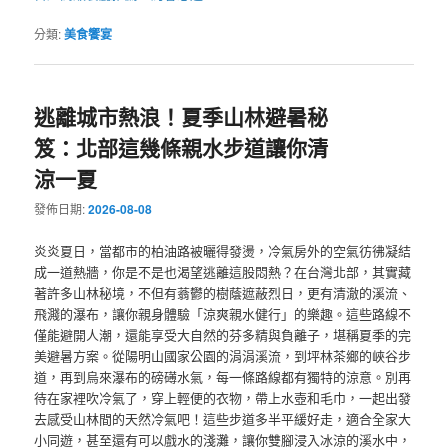
分類:
美食饗宴
逃離城市熱浪！夏季山林避暑秘
笈：北部這幾條親水步道讓你清
涼一夏
發佈日期:
2026-08-08
炎炎夏日，當都市的柏油路被曬得發燙，冷氣房外的空氣彷彿凝結
成一道熱牆，你是不是也渴望逃離這股悶熱？在台灣北部，其實藏
著許多山林秘境，不但有蓊鬱的樹蔭遮蔽烈日，更有清澈的溪流、
飛濺的瀑布，讓你親身體驗「涼爽親水健行」的樂趣。這些路線不
僅能避開人潮，還能享受大自然的芬多精與負離子，堪稱夏季的完
美避暑方案。從陽明山國家公園的涓涓溪流，到坪林茶鄉的峽谷步
道，再到烏來瀑布的磅礡水氣，每一條路線都有獨特的涼意。別再
待在家裡吹冷氣了，穿上輕便的衣物，帶上水壺和毛巾，一起出發
去感受山林間的天然冷氣吧！這些步道多半平緩好走，適合全家大
小同遊，甚至還有可以戲水的淺灘，讓你雙腳浸入冰涼的溪水中，