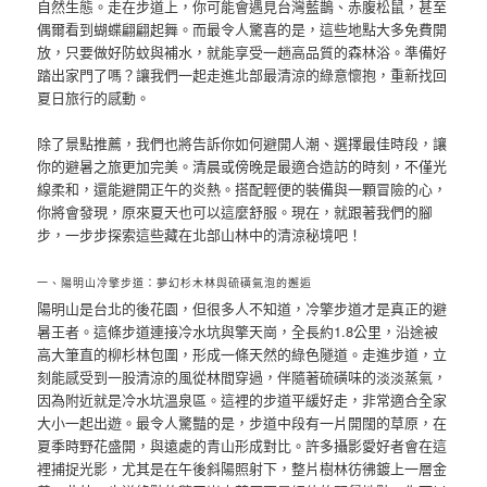
自然生態。走在步道上，你可能會遇見台灣藍鵲、赤腹松鼠，甚至
偶爾看到蝴蝶翩翩起舞。而最令人驚喜的是，這些地點大多免費開
放，只要做好防蚊與補水，就能享受一趟高品質的森林浴。準備好
踏出家門了嗎？讓我們一起走進北部最清涼的綠意懷抱，重新找回
夏日旅行的感動。
除了景點推薦，我們也將告訴你如何避開人潮、選擇最佳時段，讓
你的避暑之旅更加完美。清晨或傍晚是最適合造訪的時刻，不僅光
線柔和，還能避開正午的炎熱。搭配輕便的裝備與一顆冒險的心，
你將會發現，原來夏天也可以這麼舒服。現在，就跟著我們的腳
步，一步步探索這些藏在北部山林中的清涼秘境吧！
一、陽明山冷擎步道：夢幻杉木林與硫磺氣泡的邂逅
陽明山是台北的後花園，但很多人不知道，冷擎步道才是真正的避
暑王者。這條步道連接冷水坑與擎天崗，全長約1.8公里，沿途被
高大筆直的柳杉林包圍，形成一條天然的綠色隧道。走進步道，立
刻能感受到一股清涼的風從林間穿過，伴隨著硫磺味的淡淡蒸氣，
因為附近就是冷水坑溫泉區。這裡的步道平緩好走，非常適合全家
大小一起出遊。最令人驚豔的是，步道中段有一片開闊的草原，在
夏季時野花盛開，與遠處的青山形成對比。許多攝影愛好者會在這
裡捕捉光影，尤其是在午後斜陽照射下，整片樹林彷彿鍍上一層金