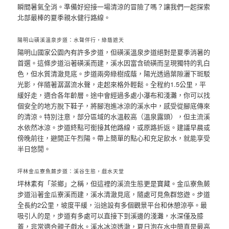
瞬間暑氣全消。準備好迎接一場清涼的冒險了嗎？讓我們一起探索
北部最棒的夏季親水健行路線。
陽明山磺溪溫泉步道：水聲伴行，綠蔭遮天
陽明山國家公園內有許多步道，但磺溪溫泉步道絕對是夏季消暑的
首選。這條步道沿著磺溪而建，溪水因富含硫磺而呈現獨特的乳白
色，但水質清澈見底。步道兩旁綠樹成蔭，陽光透過葉隙灑下斑駁
光影，伴隨著潺潺流水聲，走起來格外輕鬆。全程約1.5公里，平
緩好走，適合各年齡層。途中會經過多處小瀑布和淺灘，你可以找
個安全的地方脫下鞋子，將腳泡進冰涼的溪水中，感受從腳底傳來
的清涼。特別注意，部分區域的水溫較高（溫泉露頭），但主流溪
水依然冰涼。步道終點可銜接其他路線，或原路折返。建議早晨或
傍晚前往，避開正午烈陽。帶上簡單的點心和充足飲水，就能享受
半日悠閒。
坪林金瓜寮魚蕨步道：溪谷生態，戲水天堂
坪林素有「茶鄉」之稱，但這裡的溪流生態更是寶藏。金瓜寮魚蕨
步道沿著金瓜寮溪而建，溪水清澈見底，隨處可見魚群悠遊。步道
全長約2公里，坡度平緩，沿途設有多個觀景平台和休憩涼亭。最
吸引人的是，步道有多處可以直接下到溪邊的淺灘，水深僅及膝
蓋，非常適合親子戲水。溪水冰涼透澈，夏日泡在水中簡直是最高