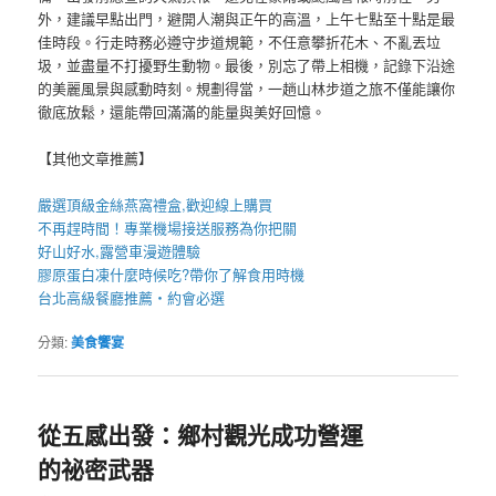
外，建議早點出門，避開人潮與正午的高溫，上午七點至十點是最
佳時段。行走時務必遵守步道規範，不任意攀折花木、不亂丟垃
圾，並盡量不打擾野生動物。最後，別忘了帶上相機，記錄下沿途
的美麗風景與感動時刻。規劃得當，一趟山林步道之旅不僅能讓你
徹底放鬆，還能帶回滿滿的能量與美好回憶。
【其他文章推薦】
嚴選頂級金絲
燕窩
禮盒
,歡迎線上購買
不再趕時間！專業
機場接送
服務為你把關
好山好水,
露營車
漫遊體驗
膠原蛋白凍
什麼時候吃?帶你了解食用時機
台北高級餐廳
推薦・約會必選
分類:
美食饗宴
從五感出發：鄉村觀光成功營運
的祕密武器