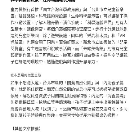
室內微旅行首推「國立台灣科學教育館」與「台北市立兒童新樂
園」雙館路線。科教館的常設展「生命科學展示區」可以讓孩子操
作互動裝置，了解人體骨骼、消化系統；「科學遊戲世界」則有大
型積木、鏡像迷宮，每個角落都藏著物理原理。步行十分鐘就能到
達的兒童新樂園，除了遊樂設施，園區的「樂高積木展」和「VR
體驗區」也適合親子同樂。若偏好藝文，新北市立圖書館的「兒童
閱覽室」有主題書展和說故事活動，而「朱銘美術館」則設有兒童
藝術創作區，孩子可用黏土、壓克力顏料自由發揮。這些空間讓親
子在舒適的環境中，透過遊戲與創作提升思考力。
城市農場的微型生態
如果不想跑太遠，台北市區的「關渡自然公園」與「內湖親子農
場」就是絕佳選擇。關渡自然公園的賞鳥小屋可以透過望遠鏡觀察
候鳥，解說員會教孩子用圖鑑比對鳥類特徵；內湖的「清香農場」
則提供採草莓、挖地瓜等季節活動，孩子從泥土中挖出馬鈴薯時，
總會興奮地大喊「找到了」。這類市區微旅行省去交通時間，卻同
樣能讓孩子體驗農作樂趣，並學習食物從產地到餐桌的過程。
【其他文章推薦】