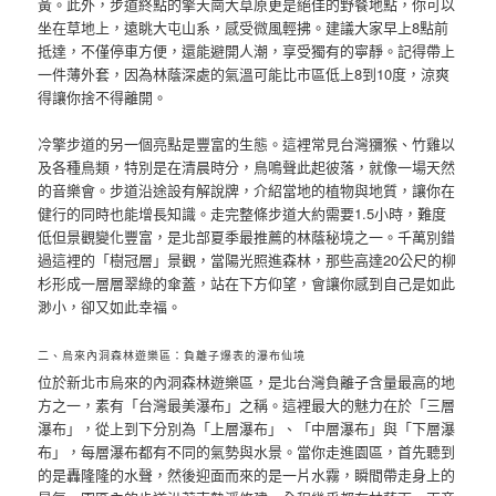
黃。此外，步道終點的擎天崗大草原更是絕佳的野餐地點，你可以
坐在草地上，遠眺大屯山系，感受微風輕拂。建議大家早上8點前
抵達，不僅停車方便，還能避開人潮，享受獨有的寧靜。記得帶上
一件薄外套，因為林蔭深處的氣溫可能比市區低上8到10度，涼爽
得讓你捨不得離開。
冷擎步道的另一個亮點是豐富的生態。這裡常見台灣獼猴、竹雞以
及各種鳥類，特別是在清晨時分，鳥鳴聲此起彼落，就像一場天然
的音樂會。步道沿途設有解說牌，介紹當地的植物與地質，讓你在
健行的同時也能增長知識。走完整條步道大約需要1.5小時，難度
低但景觀變化豐富，是北部夏季最推薦的林蔭秘境之一。千萬別錯
過這裡的「樹冠層」景觀，當陽光照進森林，那些高達20公尺的柳
杉形成一層層翠綠的傘蓋，站在下方仰望，會讓你感到自己是如此
渺小，卻又如此幸福。
二、烏來內洞森林遊樂區：負離子爆表的瀑布仙境
位於新北市烏來的內洞森林遊樂區，是北台灣負離子含量最高的地
方之一，素有「台灣最美瀑布」之稱。這裡最大的魅力在於「三層
瀑布」，從上到下分別為「上層瀑布」、「中層瀑布」與「下層瀑
布」，每層瀑布都有不同的氣勢與水景。當你走進園區，首先聽到
的是轟隆隆的水聲，然後迎面而來的是一片水霧，瞬間帶走身上的