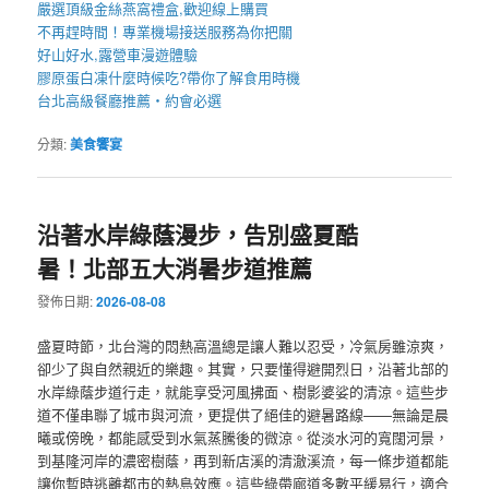
嚴選頂級金絲
燕窩
禮盒
,歡迎線上購買
不再趕時間！專業
機場接送
服務為你把關
好山好水,
露營車
漫遊體驗
膠原蛋白凍
什麼時候吃?帶你了解食用時機
台北高級餐廳
推薦・約會必選
分類:
美食饗宴
沿著水岸綠蔭漫步，告別盛夏酷
暑！北部五大消暑步道推薦
發佈日期:
2026-08-08
盛夏時節，北台灣的悶熱高溫總是讓人難以忍受，冷氣房雖涼爽，
卻少了與自然親近的樂趣。其實，只要懂得避開烈日，沿著北部的
水岸綠蔭步道行走，就能享受河風拂面、樹影婆娑的清涼。這些步
道不僅串聯了城市與河流，更提供了絕佳的避暑路線——無論是晨
曦或傍晚，都能感受到水氣蒸騰後的微涼。從淡水河的寬闊河景，
到基隆河岸的濃密樹蔭，再到新店溪的清澈溪流，每一條步道都能
讓你暫時逃離都市的熱島效應。這些綠帶廊道多數平緩易行，適合