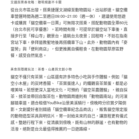
交通與票券攻略：聰明規劃不卡關
從台北市區出發，搭乘捷運文湖線至動物園站，出站即達。貓空纜
車營運時間為週二至週日09:00~21:00（週一休），建議使用悠遊
卡或購買「貓空纜車一日票」可無限次搭乘，搭配動物園全票60元
（台北市民可享優惠）。若時間有限，可提早於貓空站下車後，直
接步行至「樟山寺」觀景台，遠眺台北夜景；回程時，不妨在指南
宮站下車，參拜道教聖地後再搭纜車下山。此外，動物園內有「麥
當勞」與「便利商店」，但更推薦自備輕食，在動物園草原區野
餐，感受自然氣息。
美食與隱藏玩法：茶香、山產與文創小物
貓空不僅只有茶葉，山區還有許多特色小吃與手作體驗。例如「貓
空小木屋」的炭烤香腸、「茶葉蛋達人」的鐵觀音茶葉蛋，都是必
嚐美味。若想更深入當地文化，可預約「貓空茶農體驗」，親自採
茶、揉茶並帶回自製茶包。動物園周邊則有「動物園南站」的河濱
腳踏車道，適合租借YouBike沿景美溪騎行，傍晚時分欣賞夕陽倒
影。文創愛好者別錯過「貓空纜車紀念品商店」，販售貓空限定版
的動物造型茶具與明信片，寄一封給未來的自己，讓旅程更有儀式
感。整趟行程下來，從清晨到傍晚，既有山林的靜謐，也有動物的
活潑，絕對是台北最值得推薦的一日遊路線。