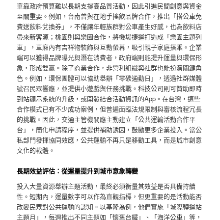
單靠政府預算難以長期支撐高品質活動，因此引進民間創意與資金
至關重要。例如，台南曾與在地手搖飲品牌合作，推出「搭公車免
費送飲料兌換券」，不僅讓年輕族群對公車產生好感，也為飲料店
帶來新客源；桃園則與樂園合作，將機場捷運打造成「樂園主題列
車」，車廂內有吉祥物裝飾與互動螢幕，吸引親子家庭搭乘。企業
端可以獲得品牌曝光與潛在消費者，政府端則能提升運量與環保形
象，形成雙贏。除了商業合作，非營利組織與社群也能扮演關鍵角
色。例如，環保團體可以協助舉辦「零碳通勤日」，透過社群媒體
號召民眾響應，並提供小遊戲與任務挑戰。科技公司則可贊助即時
到站顯示系統的升級，或開發結合活動資訊的App。在台灣，這些
合作模式已有不少成功案例，但普遍面臨法規限制與審核流程冗長
的挑戰。因此，交通主管機關應主動建立「公共運輸活動合作平
台」，簡化申請程序，並提供補助誘因，鼓勵更多企業投入。當公
私部門發揮協同效應，公共運輸不再只是移動工具，而是城市創意
文化的載體。
長期效益評估：從運量提升到城市意象轉變
投入大量資源舉辦主題活動，最終必須衡量其效益是否具備持續
性。短期內，運量數字可以作為直觀指標，但更重要的是活動能否
改變民眾對公共運輸的認知。以基隆為例，他們實施「城際轉運站
主題月」，每週推出不同主題如「懷舊台鐵」、「海洋公車」等，