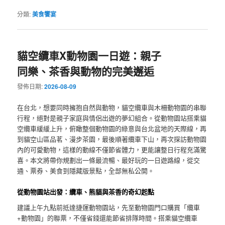
分類:
美食饗宴
貓空纜車X動物園一日遊：親子
同樂、茶香與動物的完美邂逅
發佈日期:
2026-08-09
在台北，想要同時擁抱自然與動物，貓空纜車與木柵動物園的串聯
行程，絕對是親子家庭與情侶出遊的夢幻組合。從動物園站搭乘貓
空纜車緩緩上升，俯瞰整個動物園的綠意與台北盆地的天際線，再
到貓空山區品茗、漫步茶園，最後順著纜車下山，再次探訪動物園
內的可愛動物，這樣的動線不僅節省體力，更能讓整日行程充滿驚
喜。本文將帶你規劃出一條最流暢、最好玩的一日遊路線，從交
通、票券、美食到隱藏版景點，全部無私公開。
從動物園站出發：纜車、熊貓與茶香的奇幻起點
建議上午九點前抵達捷運動物園站，先至動物園門口購買「纜車
+動物園」的聯票，不僅省錢還能節省排隊時間。搭乘貓空纜車