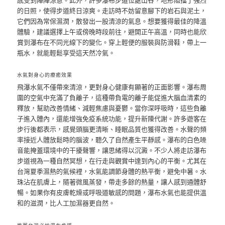
的日照，使得步道終日涼爽。走訪時不妨留意腳下的岩石與泥土，
它們因為常保濕潤，散發出一股清涼的氣息。想要獲得最佳的降溫
體驗，建議選擇上午或傍晚時段前往，避開正午高溫，同時也能欣
賞到瀑布在不同光線下的變化。穿上輕便的服裝與防滑鞋，帶上一
瓶水，就能輕鬆享受這天然冷氣。
水氣對身心的療癒效果
飛瀑水氣不僅帶來清涼，更對身心健康有顯著的正面影響。瀑布周
圍的空氣中充滿了負離子，這種帶負電的離子能促進大腦血清素的
釋放，幫助改善情緒、減輕焦慮與憂鬱。當你深呼吸時，這些負離
子進入體內，還能增強免疫系統功能，提升新陳代謝。許多遊客在
步行後都表示，感覺頭腦更清晰、睡眠品質也獲得改善。水聲的頻
率接近人體放鬆時的腦波，聽久了自然產生平靜感。瀑布的白色噪
音能掩蓋環境中的干擾聲響，讓思緒得以沉澱。不少人將走訪瀑布
步道視為一種自然冥想，在行走與觀賞中達到內心的平衡。尤其在
台灣夏季濕熱的氣候裡，水氣能調節身體的熱平衡，避免中暑。水
珠沾在肌膚上，隨著微風蒸發，帶走多餘的熱量，讓人感到通體舒
暢。如果你有皮膚乾燥或呼吸道敏感的問題，瀑布水氣也能提供溫
和的滋潤，比人工加濕器更自然。