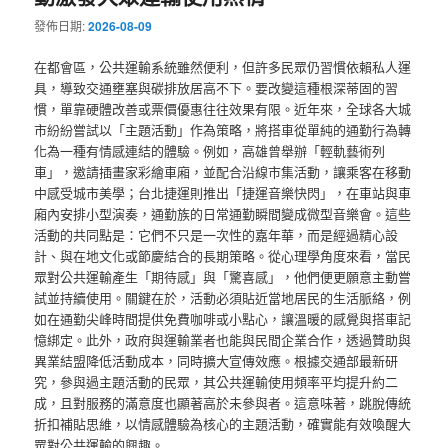
發佈日期:
2026-08-09
在都會區，公共運輸系統雖然便利，但許多民眾仍習慣依賴私人運
具，導致交通壅塞與碳排放居高不下。要改變這種根深蒂固的習
慣，單靠硬體改善或票價優惠往往效果有限。近年來，全球各大城
市紛紛嘗試以「主題活動」作為策略，將搭車從單純的通勤行為轉
化為一種有情感連結的體驗。例如，高雄曾舉辦「輕軌藝術列
車」，邀請插畫家彩繪車廂，並配合沿線市集活動，讓乘客在移動
中感受城市美學；台北捷運則推出「捷運音樂快閃」，在車站與車
廂內安排小型演奏，通勤族的日常通勤瞬間變成微型音樂會。這些
活動的共同點是：它們不只是一次性的嘉年華，而是經過精心設
計、與在地文化或節慶結合的長期策略。從心理學角度來看，當民
眾對公共運輸產生「期待感」與「驚喜感」，他們便更願意主動嘗
試並持續使用。關鍵在於，活動必須貼近當地居民的生活脈絡，例
如在通勤尖峰時間提供免費咖啡或小點心，讓溫暖的感覺與搭車記
憶綁定。此外，政府與運輸業者也能與民間企業合作，透過贊助與
異業結盟降低活動成本，同時擴大宣傳效應。根據交通部最新研
究，參與過主題活動的民眾，其公共運輸使用頻率平均提升約二
成，且對服務的滿意度也顯著高於未參與者。這意味著，跳脫傳統
折扣補貼思維，以情感體驗為核心的主題活動，確實能有效喚醒大
眾對公共運輸的興趣。