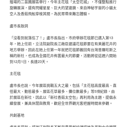
殖場的二苗圃展區舉行，今年主花毯「太空花城」，不僅整點進行
旋轉展演，還有閃耀星星、巨大的望遠鏡、來自神秘宇宙的小貓太
空人及香菇飛船穿梭其間，為民眾帶來難忘體驗。
盧市長致詞
「沒看到就落伍了！」盧市長指出，市府舉辦花毯節已邁入第13
年，她上任前，立法院副院長江啟臣建議花毯節要在有美麗花卉的
地方舉辦，因此在她上任第一年就把花毯節搬回有台灣普羅旺斯之
稱的新社，也成為全國花卉佈置最大的節慶，活動將從這週六開始
到12月1日，長達23天。
主花毯
盧市長也說，今年展區挑戰五大之最，包括「主花毯高度最高、直
徑最大、動態最多、展區花草最多、攤位數最多」等5項紀錄，由
於展區在新社，因此以「新社香菇太空包」再利用為主題，提倡永
續發展，兼具休閒與教育，歡迎全世界觀光客把握時間來參觀。
共創基地
盧市長提到，感謝江副院長不斷與農業部協調場地及爭取中央預算