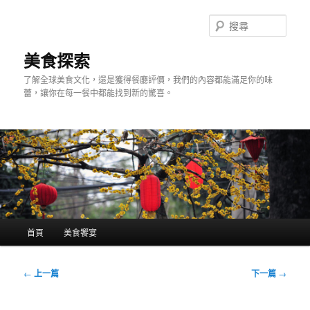
跳
至
搜
主
尋
要
美食探索
內
了解全球美食文化，還是獲得餐廳評價，我們的內容都能滿足你的味
容
蕾，讓你在每一餐中都能找到新的驚喜。
主
首頁
美食饗宴
要
選
單
文
←
上一篇
下一篇
→
章
導