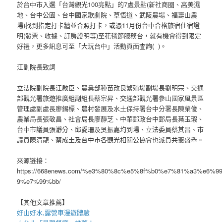
於台中市入選「台灣觀光100亮點」的7處景點(新社商圈、高美濕
地、台中公園、台中國家歌劇院、草悟道、武陵農場、福壽山農
場)找到指定打卡牆並合照打卡，或憑11月份台中合格旅宿住宿證
明(發票、收據、訂房證明等)至花毯節服務台，就有機會得到限定
好禮，更多訊息可至「大玩台中」活動頁面查詢( )。
江副院長致詞
立法院副院長江啟臣、農業部種苗改良繁殖場副場長劉明宗、交通
部觀光署旅遊推廣組副組長蔡宗昇、交通部觀光署參山國家風景區
管理處副處長廖錫標、農村發展及水土保持署台中分署長陳榮俊、
農業局長張敬昌、社會局長廖靜芝、中華郵政台中郵局長葉玉瑕、
台中市議員張瀞分、邱愛珊及吳振嘉均到場、立法委員蔡其昌、市
議員陳清龍、蔡成圭及台中市各觀光相關公協會也派員共襄盛舉。
來源链接：
https://668enews.com/%e3%80%8c%e5%8f%b0%e7%81%a3%e
9%e7%99%bb/
【其他文章推薦】
好山好水,
露營車
漫遊體驗