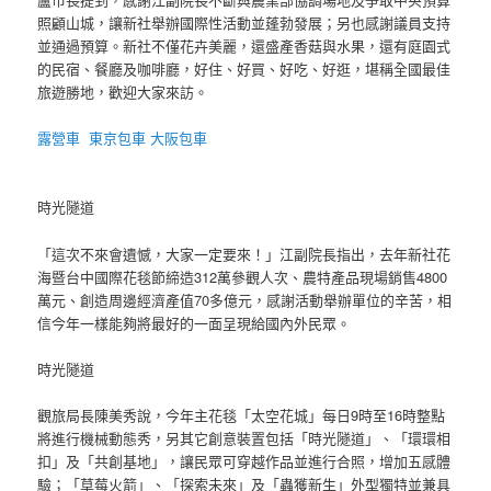
照顧山城，讓新社舉辦國際性活動並蓬勃發展；另也感謝議員支持
並通過預算。新社不僅花卉美麗，還盛產香菇與水果，還有庭園式
的民宿、餐廳及咖啡廳，好住、好買、好吃、好逛，堪稱全國最佳
旅遊勝地，歡迎大家來訪。
露營車
東京包車
大阪包車
時光隧道
「這次不來會遺憾，大家一定要來！」江副院長指出，去年新社花
海暨台中國際花毯節締造312萬參觀人次、農特產品現場銷售4800
萬元、創造周邊經濟產值70多億元，感謝活動舉辦單位的辛苦，相
信今年一樣能夠將最好的一面呈現給國內外民眾。
時光隧道
觀旅局長陳美秀說，今年主花毯「太空花城」每日9時至16時整點
將進行機械動態秀，另其它創意裝置包括「時光隧道」、「環環相
扣」及「共創基地」，讓民眾可穿越作品並進行合照，增加五感體
驗；「草莓火箭」、「探索未來」及「蟲獲新生」外型獨特並兼具