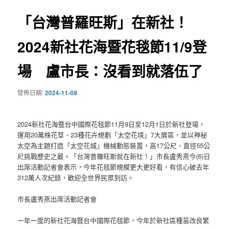
覽
「台灣普羅旺斯」在新社！
2024新社花海暨花毯節11/9登
場 盧市長：沒看到就落伍了
發佈日期:
2024-11-08
2024新社花海暨台中國際花毯節11月9日至12月1日於新社登場，
運用20萬株花草、23種花卉規劃「太空花境」7大展區，並以神秘
太空為主題打造「太空花城」機械動態裝置，高17公尺、直徑55公
尺挑戰歷史之最。「台灣普羅旺斯就在新社！」市長盧秀燕今(6)日
出席活動記者會表示，今年花毯節規模更大更好看，有信心破去年
312萬人次紀錄，歡迎全世界民眾到訪。
市長盧秀燕出席活動記者會
一年一度的新社花海暨台中國際花毯節，今年於新社區種苗改良繁