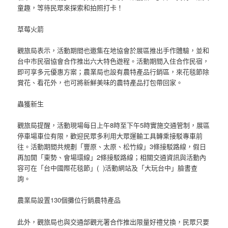
童趣，等待民眾來探索和拍照打卡！
草莓火箭
觀旅局表示，活動期間也邀集在地協會於展區推出手作體驗，並和
台中市民宿協會合作推出六大特色遊程。活動期間入住合作民宿，
即可享多元優惠方案；農業局也設有農特產品行銷區，來花毯節除
賞花、看花外，也可將新鮮美味的農特產品打包帶回家。
蟲獲新生
觀旅局提醒，活動現場每日上午8時至下午5時實施交通管制，展區
停車場車位有限，歡迎民眾多利用大眾運輸工具轉乘接駁專車前
往。活動期間共規劃「豐原、太原、松竹線」3條接駁路線，假日
再加開「東勢、會場環線」2條接駁路線；相關交通資訊與活動內
容可在「台中國際花毯節」( )活動網站及「大玩台中」臉書查
詢。
農業局設置130個攤位行銷農特產品
此外，觀旅局也與交通部觀光署合作推出限量好禮兌換，民眾只要