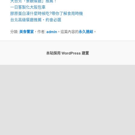
大台北「
景觀餐廳
」推薦！
一日客製化
大阪包車
膠原蛋白凍
什麼時候吃?帶你了解食用時機
台北高級餐廳
推薦・約會必選
分類:
美食饗宴
，作者:
admin
。這篇內容的
永久連結
。
本站採用 WordPress 建置