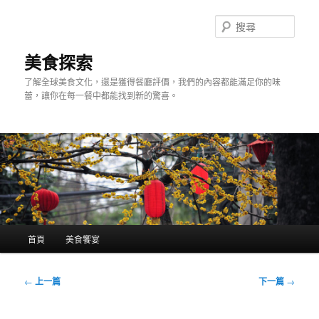
跳
至
搜
主
尋
要
美食探索
內
了解全球美食文化，還是獲得餐廳評價，我們的內容都能滿足你的味
容
蕾，讓你在每一餐中都能找到新的驚喜。
主
首頁
美食饗宴
要
選
單
文
←
上一篇
下一篇
→
章
導