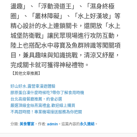
盪趣」、「浮動滑道王」、「濕身終極
圈」、「叢林障礙」、「水上好漢坡」等
精心設計的水上連鎖關卡，還開放「水上
城堡防衛戰」讓民眾現場進行攻防互動，
陸上也搭配水中尋寶及魚群辨識等闖關項
目，兼具趣味與知識挑戰，清涼又紓壓，
完成關卡就可獲得神秘禮物。
【其他文章推薦】
好山好水,
露營車
漫遊體驗
膠原蛋白凍
什麼時候吃?帶你了解食用時機
台北高級餐廳
推薦・約會必選
嚴選頂級金絲
燕窩
禮盒
,歡迎線上購買
不再趕時間！專業
機場接送
服務為你把關
分類:
美食饗宴
，作者:
admin
。這篇內容的
永久連結
。