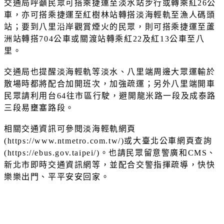
交通局呼籲民眾可搭乘捷運至淡水站步行或轉乘紅26公
車，亦可搭乘捷運至紅樹林站轉搭淡海輕軌至漁人碼頭
站；要到八里沿岸觀賞煙火的民眾，則可搭乘捷運至蘆
洲站轉搭704公車或關渡站轉乘紅22及紅13公車至八
里。
交通局也提醒淡海輕軌等淡水、八里端周邊大眾運輸於
散場時都將配合加開班次，加強疏運；另外八里端開車
民眾請利用台64往市區行駛，避開龍米路一段及成泰路
三段易壅塞路段。
相關交通資訊可參閱淡海輕軌網頁
(https://www.ntmetro.com.tw/)或大臺北公車網頁查詢
(https://ebus.gov.taipei/)。也請民眾留意警廣和CMS、
新北市即時交通資訊網等，並配合交警指揮疏導，快快
樂樂出門、平平安安回家。