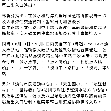
第二出入口進出。
林碧芬指出，在淡水和對岸八里周邊道路將依現場車流
及人潮彈性交通管制，警察局將加強淡水
區中正路、文化路和中山路沿線違停車輛取締和提高巡
邏頻率，漁人碼頭內停車場滿場後即禁止車輛進入。
同時，8月11日、9 月8日兩天自下午3時起，YouBike漁
人碼頭站、輕軌漁人碼頭站及輕軌沙崙站暫停營運；公
車紅26動線調整為淡海路左轉中正路二段50巷，取消雙
邊停靠「淡水魚市」、「漁人碼頭」、「輕軌漁人碼
頭」、「紅十字會」、「淡海中正路口」、「淡海」等6
站。
另外「淡海市民活動中心」、「天生國小」、「淡江新
村」、「世界觀」等4站則取消往捷運淡水站方向站位，
改為單邊停靠；淡水及八里端活動周邊停車場將實施滿
場及出入口管制，嚴禁車輛占用道路排隊停等入場。