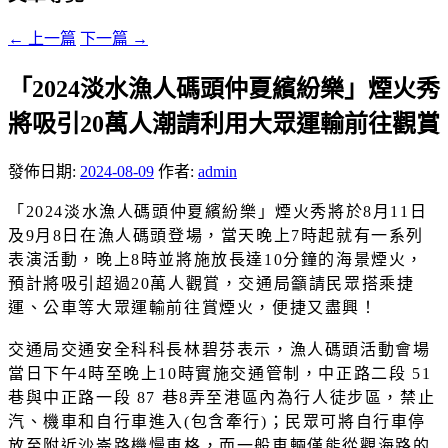
←
上一篇
下一篇
→
「2024淡水漁人碼頭仲夏繽紛樂」煙火秀
將吸引20萬人潮請利用大眾運輸前往觀賞
發佈日期:
2024-08-09
作者:
admin
「2024淡水漁人碼頭仲夏繽紛樂」煙火秀將於8月11日
及9月8日在漁人碼頭登場，當天晚上7時起就有一系列
表演活動，晚上8時並將施放長達10分鐘的海景煙火，
預計將吸引超過20萬人觀賞，交通局籲請民眾搭乘捷
運、公車等大眾運輸前往賞煙火，便捷又盡興！
交通局交通安全科科長林碧芬表示，漁人碼頭活動會場
當日下午4時至晚上10時實施交通管制，中正路二段 51
巷與中正路一段 87 巷8弄至港區內為行人徒步區，禁止
汽、機車和自行車進入(包含牽行)；民眾可將自行車停
放至附近沙崙路機慢車格，而一般車輛僅能從觀海路的