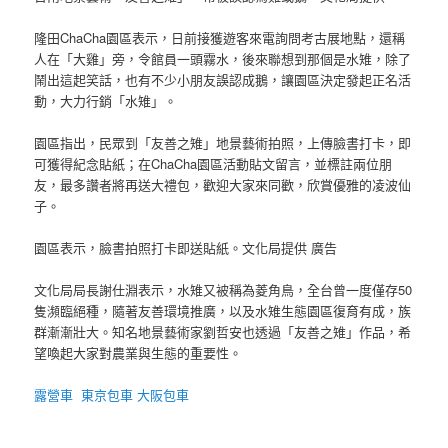
隆田ChaCha園區表示，日前接獲遊客來電詢問考古展地點，還稱
人在「大雞」旁，令館員一頭霧水，後來聯想到那個是水雉，除了
鬧出這起笑話，也有不少小朋友誤認成鵝，讓園區決定發起正名活
動，大力行銷「水雉」。
園區指出，民眾到「友善之雉」地景藝術拍照，上傳臉書打卡，即
可獲得紀念貼紙；在ChaCha園區活動貼文留言，並標註兩位朋
友，最多讚者將再送大禮包，歡迎大家來同歡，欣賞優雅的凌波仙
子。
園區表示，臉書拍照打卡即送貼紙。文化局提供 廣告
文化局局長謝仕淵表示，水雉又被稱為菱角鳥，全台曾一度僅存50
隻瀕臨絕種，隨著友善環境推廣，以及水雉生態園區復育有成，族
群漸漸壯大。知名地景藝術家劉哲安也透過「友善之雉」作品，希
望喚起大家對農業與生態的重要性。
露營車
東京包車
大阪包車