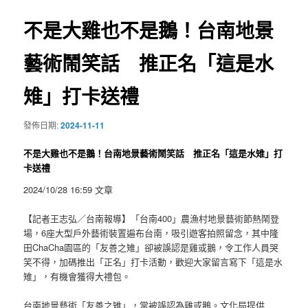
覽
不是大雞也不是鵝！台南地景
藝術鬧笑話 推正名「這是水
雉」打卡送禮
發佈日期:
2024-11-11
不是大雞也不是鵝！台南地景藝術鬧笑話 推正名「這是水雉」打
卡送禮
2024/10/28 16:59 文章
【記者王志弘／台南報導】「台南400」農漁村地景藝術節熱鬧登
場，6座大型戶外藝術裝置遍布台南，吸引遊客拍照留念，其中隆
田ChaCha園區的「友善之雉」卻被誤認是雞或鵝，令工作人員哭
笑不得，加碼推出「正名」打卡活動，歡迎大家留言寫下「這是水
雉」，有機會獲得大禮包。
台南地景藝術「友善之雉」，常被誤認為雞或鵝。文化局提供