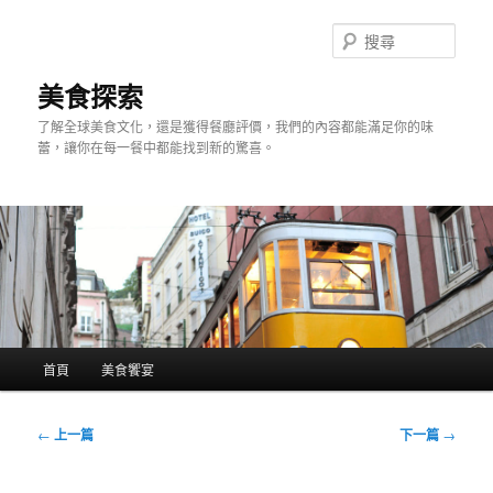
跳
至
搜
主
尋
要
美食探索
內
了解全球美食文化，還是獲得餐廳評價，我們的內容都能滿足你的味
容
蕾，讓你在每一餐中都能找到新的驚喜。
主
首頁
美食饗宴
要
選
單
文
←
上一篇
下一篇
→
章
導