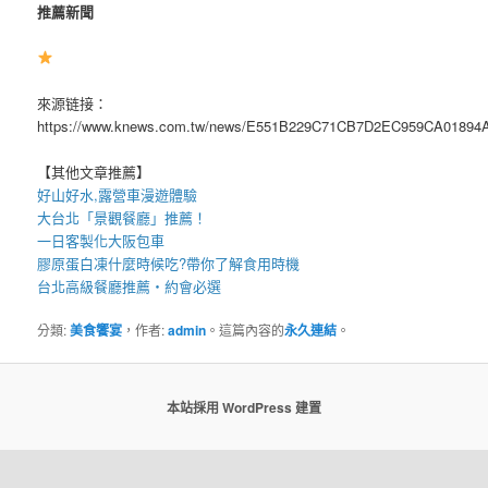
推薦新聞
來源链接：
https://www.knews.com.tw/news/E551B229C71CB7D2EC959CA01894
【其他文章推薦】
好山好水,
露營車
漫遊體驗
大台北「
景觀餐廳
」推薦！
一日客製化
大阪包車
膠原蛋白凍
什麼時候吃?帶你了解食用時機
台北高級餐廳
推薦・約會必選
分類:
美食饗宴
，作者:
admin
。這篇內容的
永久連結
。
本站採用 WordPress 建置