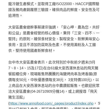
龍冷鏈生產模式，並取得工廠ISO22000、HACCP國際驗
證及豬肉產銷履歷三驗證，確保肉品的鮮度、安全性及可
追溯性。
大安區農會總幹事蔡建宗強調，「安心呷．農為您，共好
和公益」是農會經營的核心價值，秉持「三安、四不、一
堅持」的原則，確保食材安全、製程安全、新鮮美味安心
食用，並且不添加防腐劑及色素，不使用澱粉及人工腸
衣，堅持使用國產新鮮食材。
台中市大安區農會表示，此次特別於中秋前夕週末(9月
7、8、14、15及17日)在台61線大安西濱休息站的飛天豬
餐館櫃位旁，現場販售熱騰騰的海鹽烤肉串及烤香腸(原
價每支50元，中秋優惠價每支38元， 3支特價100元)，以
上商品在大安西濱休息站的台中農讚館販售。也歡迎民眾
洽大安區農會(04-26710909分機14)，或上網搜尋「飛天
豬生活館」
https://www.annofood.com/_pages/product/index.php
(
， 9