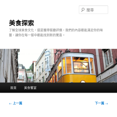
跳
至
搜
主
尋
要
美食探索
內
了解全球美食文化，還是獲得餐廳評價，我們的內容都能滿足你的味
容
蕾，讓你在每一餐中都能找到新的驚喜。
主
首頁
美食饗宴
要
選
單
文
←
上一篇
下一篇
→
章
導