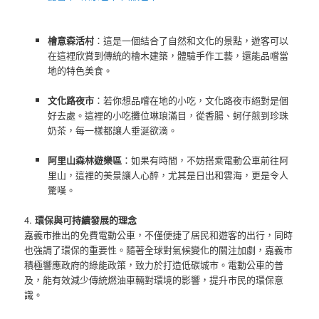
檜意森活村
：這是一個結合了自然和文化的景點，遊客可以
在這裡欣賞到傳統的檜木建築，體驗手作工藝，還能品嚐當
地的特色美食。
文化路夜市
：若你想品嚐在地的小吃，文化路夜市絕對是個
好去處。這裡的小吃攤位琳琅滿目，從香腸、蚵仔煎到珍珠
奶茶，每一樣都讓人垂涎欲滴。
阿里山森林遊樂區
：如果有時間，不妨搭乘電動公車前往阿
里山，這裡的美景讓人心醉，尤其是日出和雲海，更是令人
驚嘆。
4.
環保與可持續發展的理念
嘉義市推出的免費電動公車，不僅便捷了居民和遊客的出行，同時
也強調了環保的重要性。隨著全球對氣候變化的關注加劇，嘉義市
積極響應政府的綠能政策，致力於打造低碳城市。電動公車的普
及，能有效減少傳統燃油車輛對環境的影響，提升市民的環保意
識。