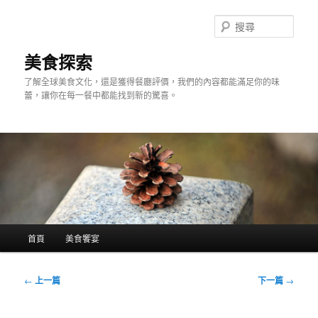
跳
至
搜
主
尋
要
美食探索
內
了解全球美食文化，還是獲得餐廳評價，我們的內容都能滿足你的味
容
蕾，讓你在每一餐中都能找到新的驚喜。
主
首頁
美食饗宴
要
選
單
文
←
上一篇
下一篇
→
章
導