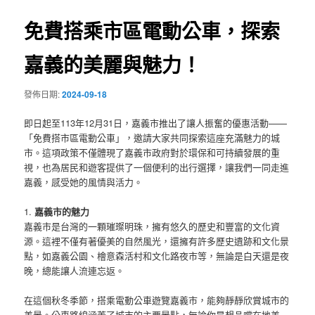
覽
免費搭乘市區電動公車，探索
嘉義的美麗與魅力！
發佈日期:
2024-09-18
即日起至113年12月31日，嘉義市推出了讓人振奮的優惠活動——
「免費搭市區電動公車」，邀請大家共同探索這座充滿魅力的城
市。這項政策不僅體現了嘉義市政府對於環保和可持續發展的重
視，也為居民和遊客提供了一個便利的出行選擇，讓我們一同走進
嘉義，感受她的風情與活力。
1.
嘉義市的魅力
嘉義市是台灣的一顆璀璨明珠，擁有悠久的歷史和豐富的文化資
源。這裡不僅有著優美的自然風光，還擁有許多歷史遺跡和文化景
點，如嘉義公園、檜意森活村和文化路夜市等，無論是白天還是夜
晚，總能讓人流連忘返。
在這個秋冬季節，搭乘電動公車遊覽嘉義市，能夠靜靜欣賞城市的
美景。公車路線涵蓋了城市的主要景點，無論你是想品嚐在地美