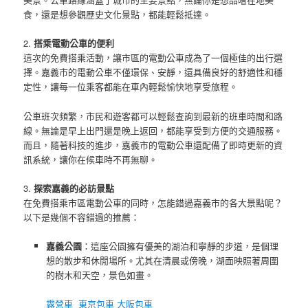
食，還是想參觀歷史文化景點，都能輕鬆抵達。
2.
搭乘電動公車的便利
這次的免費搭乘活動，讓市區的電動公車成為了一個極佳的出行選
擇。嘉義市的電動公車不僅環保、安靜，還具備良好的舒適性和穩
定性，讓每一位乘客都能在車內輕鬆愉快地享受旅程。
公車班次頻繁，市民和遊客都可以輕鬆查詢到最新的班車時間和路
線。無論是早上出門還是晚上返回，都能享受到方便的交通服務。
而且，隨著科技的進步，嘉義市的電動公車還配備了即時更新的資
訊系統，讓你在候車時不再無聊。
3.
探索嘉義的必訪景點
在免費搭乘市區電動公車的同時，怎能錯過嘉義市的各大景點呢？
以下是幾個不容錯過的推薦：
嘉義公園
：這座公園擁有優美的湖泊和寧靜的步道，是個理
想的散步和休閒場所。尤其在清晨或傍晚，湖面映照著周圍
的樹木和天空，景色如畫。
露營車
東京包車
大阪包車