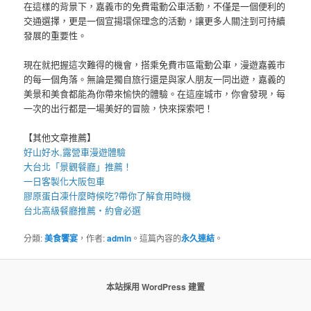
在這樣的背景下，嘉義市的免費電動公車活動，不僅是一個便利的
交通選擇，更是一個宣揚環保理念的活動，讓更多人關注到可持續
發展的重要性。
現在就把握這次難得的機會，搭乘免費市區電動公車，漫遊嘉義市
的每一個角落。無論是獨自旅行還是與家人朋友一同出遊，嘉義的
美景和美食都能為你帶來愉快的體驗。在這座城市，你會發現，每
一次的出行都是一場美好的冒險，快來探索吧！
【其他文章推薦】
好山好水,
露營車
漫遊體驗
大台北「
景觀餐廳
」推薦！
一日客製化
大阪包車
膠原蛋白凍
什麼時候吃?帶你了解食用時機
台北高級餐廳
推薦・約會必選
分類:
美食饗宴
，作者:
admin
。這篇內容的
永久連結
。
本站採用 WordPress 建置