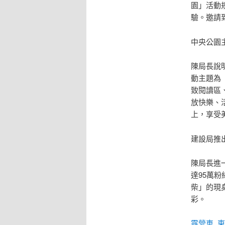
園」活動
驗。邀請
中央公園
陳局長說
動主題為
致閱讀區
放快樂、
上，享受
建設局推
陳局長進
達95萬
柴」的現
彩。
露營車
東