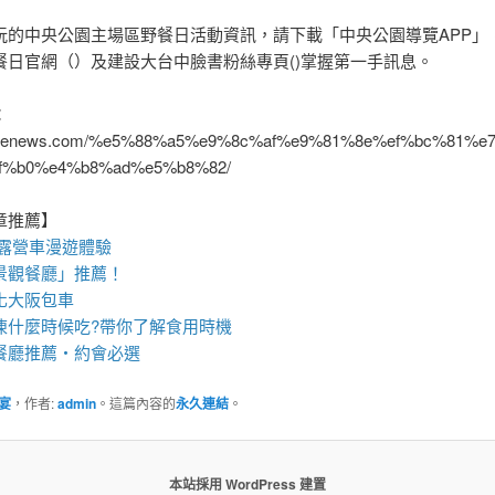
玩的中央公園主場區野餐日活動資訊，請下載「中央公園導覽APP」
餐日官網（）及建設大台中臉書粉絲專頁()掌握第一手訊息。
：
/668enews.com/%e5%88%a5%e9%8c%af%e9%81%8e%ef%bc%
f%b0%e4%b8%ad%e5%b8%82/
章推薦】
露營車
漫遊體驗
景觀餐廳
」推薦！
化
大阪包車
凍
什麼時候吃?帶你了解食用時機
餐廳
推薦・約會必選
宴
，作者:
admin
。這篇內容的
永久連結
。
本站採用 WordPress 建置