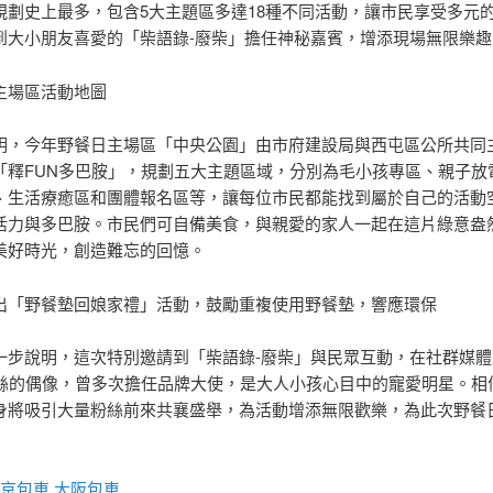
規劃史上最多，包含5大主題區多達18種不同活動，讓市民享受多元
到大小朋友喜愛的「柴語錄-廢柴」擔任神秘嘉賓，增添現場無限樂趣
主場區活動地圖
明，今年野餐日主場區「中央公園」由市府建設局與西屯區公所共同
「釋FUN多巴胺」，規劃五大主題區域，分別為毛小孩專區、親子放
、生活療癒區和團體報名區等，讓每位市民都能找到屬於自己的活動
活力與多巴胺。市民們可自備美食，與親愛的家人一起在這片綠意盎
美好時光，創造難忘的回憶。
出「野餐墊回娘家禮」活動，鼓勵重複使用野餐墊，響應環保
一步說明，這次特別邀請到「柴語錄-廢柴」與民眾互動，在社群媒體
粉絲的偶像，曾多次擔任品牌大使，是大人小孩心目中的寵愛明星。相
身將吸引大量粉絲前來共襄盛舉，為活動增添無限歡樂，為此次野餐
京包車
大阪包車