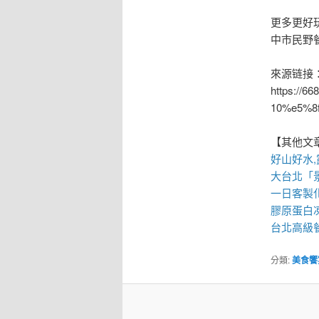
更多更好
中市民野
來源链接
https:/
10%e5%8
【其他文
好山好水,
大台北「
一日客製
膠原蛋白
台北高級
分類:
美食饗