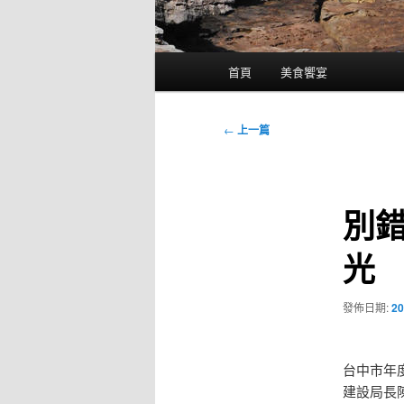
主
首頁
美食饗宴
要
選
單
文
←
上一篇
章
導
覽
別
光 
發佈日期:
20
台中市年度
建設局長