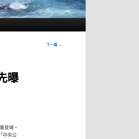
下一篇
→
先曝
！
大重登場。
「中央公