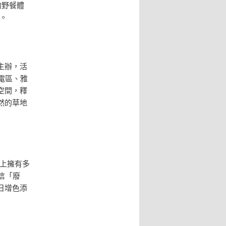
的野餐體
。
主辦，活
電區、雅
空間，釋
然的草地
上擁有多
信「廢
日增色添