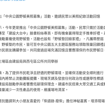
出「中央公園野餐美照募集」活動，邀請民眾以美照紀錄活動回憶
示，今年更是推出「中央公園野餐美照募集」活動，民眾只需於活動
傳至「建設大台中」臉書粉絲專頁，即有機會贏得限定手推車好禮。
鼓勵重複使用野餐墊，活動也設有「野餐墊回娘家禮」，凡攜帶歷屆
」野餐墊的市民，皆可至中央公園五大主題區服務站領取限量回饋禮
市民朋友踴躍參加，共同度過這場充滿回憶且響應環保的市民野餐日
主場區由建設局與西屯區公所共同舉辦
籲，為了提供市民乾淨且舒適的野餐環境，並確保活動安全順利進行
園內將禁止流動攤販擺攤、現場烹調及發放任何政治性或選舉性標語
建設局鼓勵參與者響應低碳環保理念，建議市民搭乘大眾交通工具或
盡量減少一次性產品的使用，維護場地清潔。
特別邀請到大小朋友喜愛的「柴語錄-廢柴」擔任神秘嘉賓，增添現場