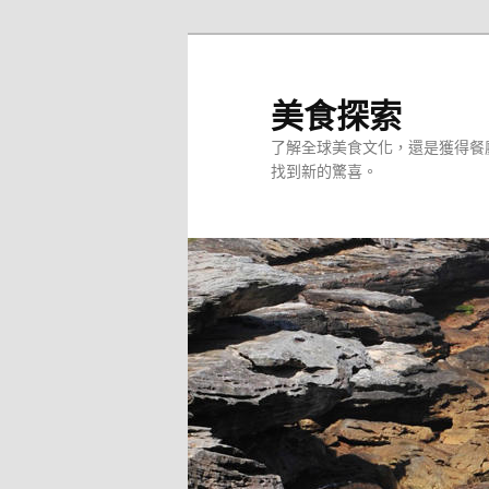
跳
至
主
美食探索
要
了解全球美食文化，還是獲得餐
內
找到新的驚喜。
容