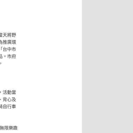
當天將野
為推廣環
「台中市
品。市府
。
，活動當
、背心及
騎自行車
無限樂趣