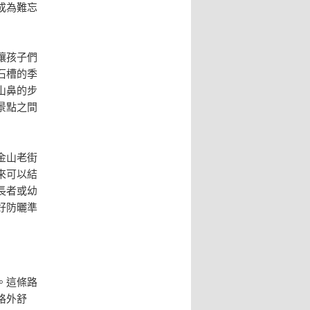
成為難忘
讓孩子們
石槽的季
山鼻的步
景點之間
金山老街
來可以結
長者或幼
好防曬準
。這條路
格外舒