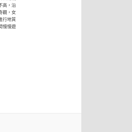
不高，沿
奇觀，女
進行地質
間慢慢遊