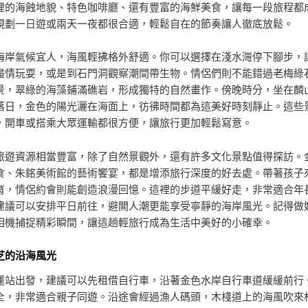
裡的海蝕地貌、特色咖啡廳、還有豐富的海鮮美食，讓每一段旅程都
規劃一日遊或兩天一夜都很合適，輕鬆自在的節奏讓人徹底放鬆。
海岸氣候宜人，海風輕拂格外舒適。你可以選擇在淺水灣停下腳步，
盡情玩耍，或是到石門洞觀察潮間帶生物。情侶們則不能錯過老梅綠
景，翠綠的海藻鋪滿礁岩，形成獨特的自然畫作。傍晚時分，坐在麟
落日，金色的陽光灑在海面上，彷彿時間都為這美好時刻靜止。這些
，開車或搭乘大眾運輸都很方便，讓旅行更加輕鬆寫意。
旅遊資源相當豐富，除了自然景觀外，還有許多文化景點值得探訪。
食、朱銘美術館的藝術饗宴，都是增添旅行深度的好去處。帶著孩子
育，情侶約會則能創造浪漫回憶。這裡的步道平緩好走，非常適合年
建議可以安排平日前往，避開人潮更能享受寧靜的海岸風光。記得做
相機捕捉精彩瞬間，讓這趟輕旅行成為生活中美好的小確幸。
芝的沿海風光
運站出發，建議可以先租借自行車，沿著金色水岸自行車道緩緩前行
全，非常適合親子同遊。沿途會經過漁人碼頭，木棧道上的海風吹來