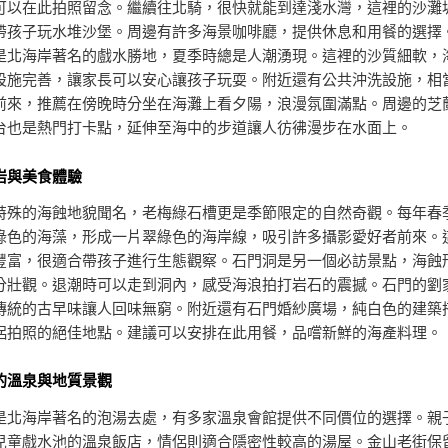
可以在此拍照留念。繼續往北騎，很快就能到達淺水灣，這裡的沙灘
帶孩子玩水堆沙堡。周邊有許多海景咖啡廳，提供休息和用餐的選擇
是北海岸著名的戲水勝地，夏季時總是人潮湧現。這裡的沙質細軟，
設施完善，讓家長可以安心讓孩子玩耍。附近還有公共沖洗設施，相
前來，推薦在傍晚時分坐在海灘上看夕陽，浪漫氛圍滿點。周邊的芝
台也是熱門打卡點，延伸至海中的步道讓人彷彿漫步在水面上。
岩與美食體驗
特殊的海蝕地貌聞名，老梅綠石槽更是季節限定的自然奇觀。每年春
綠色的海藻，形成一片翠綠色的海岸線，吸引許多攝影愛好者前來。
豐富，很適合帶孩子進行生態觀察。石門洞是另一個必訪景點，海蝕
分壯觀。退潮時可以走到洞內，感受海浪拍打岩石的震撼。石門的劉
傳統的古早味讓人回味無窮。附近還有石門婚紗廣場，純白色的建築
侶拍照的絕佳地點。建議可以安排在此用餐，品嚐新鮮的海產料理。
的溫泉與地質景觀
是北海岸著名的泡湯去處，有多家溫泉會館提供不同價位的選擇。親
兒童戲水池的溫泉飯店，情侶則適合隱密性較高的湯屋。金山老街保