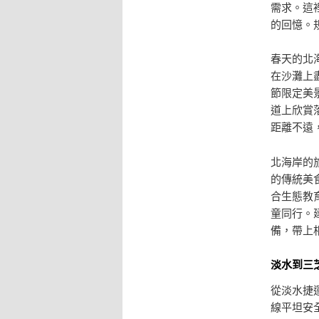
需求。這
的回憶。
春天的北
在沙灘上
節限定美
道上欣賞
距離不遠
北海岸的
的傳統美
合生態教
童同行。
備，帶上
淡水到三
從淡水捷
線平坦安