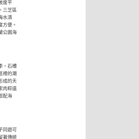
坡度平
。三芝區
海水清
當方便。
蘭公園海
季，石槽
這裡的潮
形成的天
家肉粽遠
搭配海
子同遊可
留著傳統