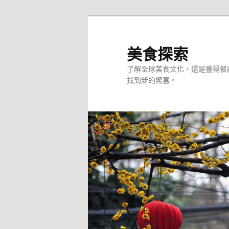
跳
至
主
美食探索
要
了解全球美食文化，還是獲得餐
內
找到新的驚喜。
容