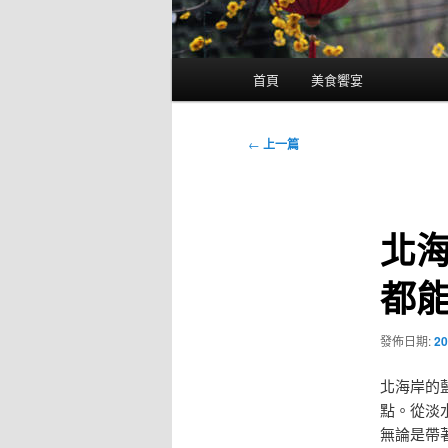
主
首頁
美食饗宴
要
選
單
文
←
上一篇
章
導
覽
北
都
發佈日期:
20
北海岸的
點。從淡
無論是帶