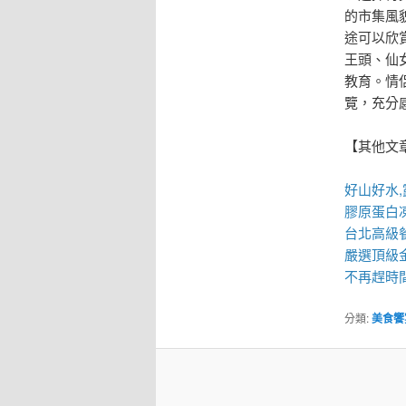
的市集風
途可以欣
王頭、仙
教育。情
覽，充分
【其他文
好山好水,
膠原蛋白
台北高級
嚴選頂級
不再趕時
分類:
美食饗