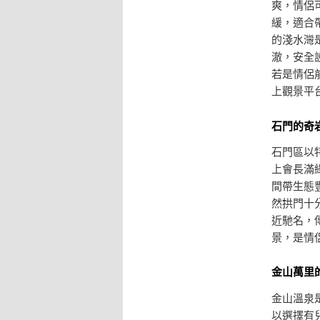
爽，情侶
緩，適合
的淺水灣
澈，安全
若是情侶
上觀景平
石門的奇
石門區以
上會長滿
間帶生態
然拱門十
近馳名，
景，是情
金山萬里
金山溫泉
以選擇有