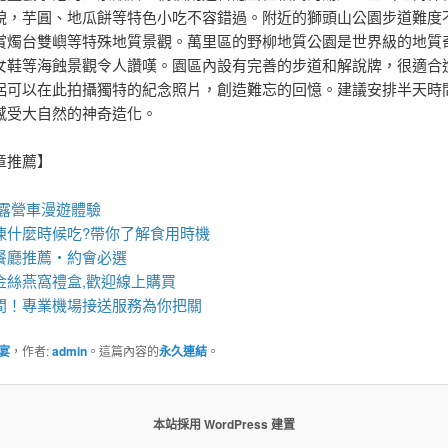
貌，芋圓、地瓜餅等特色小吃不容錯過。附近的獅頭山公園步道難度
賞燭台雙嶼等特殊地質景觀。萬里區的野柳地質公園是世界級的地質
女鞋等海蝕景觀令人讚嘆。園區內設有完善的步道和解說牌，很適合
侶可以在此拍攝獨特的紀念照片，創造難忘的回憶。建議安排半天時
感受大自然的神奇造化。
章推薦】
露營車
漫遊體驗
凍
什麼時候吃?帶你了解食用時機
餐廳
推薦・約會必選
金絲
燕窩
禮盒
,歡迎線上購買
間！專業
機場接送
服務為你把關
宴
，作者:
admin
。這篇內容的
永久連結
。
本站採用 WordPress 建置