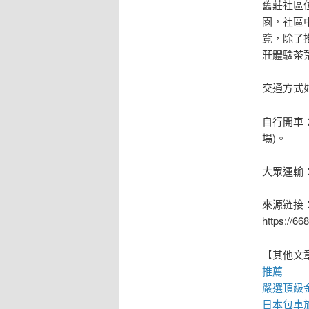
舊莊社區
園，社區
覽，除了
莊體驗茶
交通方式
自行開車
場)。
大眾運輸
來源链接
https:/
【其他文
推薦
嚴選頂級
日本包車