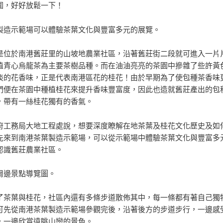
圍，好好放鬆一下！
製造示範場可以體驗茶葉文化與豐富多元的展覽。
是位於南港舊莊里的山坡地農業社區，沿著舊莊街二段就可進入一片
植青心烏龍茶為主要茶樹品種。而在油油亮亮的茶園中摻雜了些許黃
淡的花香味，正是代表南港區花的桂花！由於早期為了使包種茶香味
們便在茶園中種植桂花來提升香味豐富度，因此也造就舊莊產出的包
，帶有一絲桂花獨有的香氣。
府工務局大地工程處說，想要深度瞭解在地茶葉及桂花文化歷史及如
先來到南港茶葉製造示範場，可以從示範場中體驗茶葉文化與豐富多
認識舊莊農業社區。
周邊景點導覽圖。
了茶葉與桂花，社區內還有多條步道散佈其中，每一條都有著自己獨
可先從南港茶葉製造示範場參觀完後，沿著後方的步道步行，一邊感
，一邊欣賞遠眺山巒的景色。