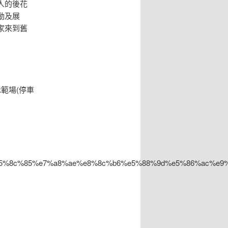
人的後花
動及展
家來到舊
範場(停車
8a%e5%8c%85%e7%a8%ae%e8%8c%b6%e5%88%9d%e5%86%ac%