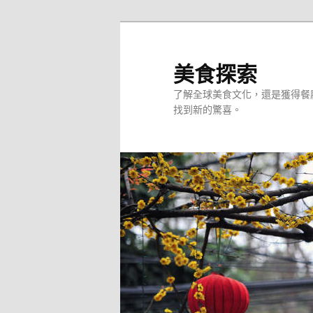
跳
至
主
美食探索
要
了解全球美食文化，還是獲得餐
內
找到新的驚喜。
容