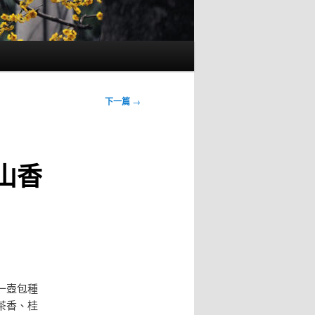
下一篇
→
山香
一壺包種
茶香、桂