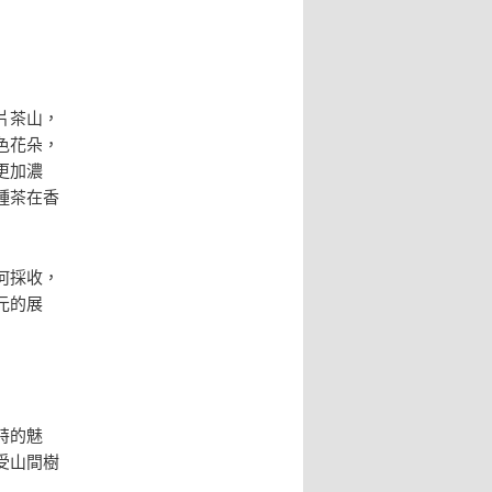
片茶山，
色花朵，
更加濃
種茶在香
何採收，
元的展
特的魅
受山間樹