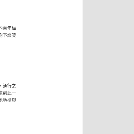
的百年樟
樹下談笑
，通行之
家到此一
地地標與