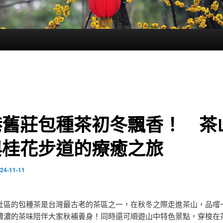
港舊莊包種茶初冬飄香！ 茶
與桂花步道的療癒之旅
24-11-11
社區的包種茶是台灣最古老的茶區之一，在秋冬之際走進茶山，品嚐
濃濃的茶味陪伴大家秋補養身！同時還可順遊山中特色景點，穿梭在