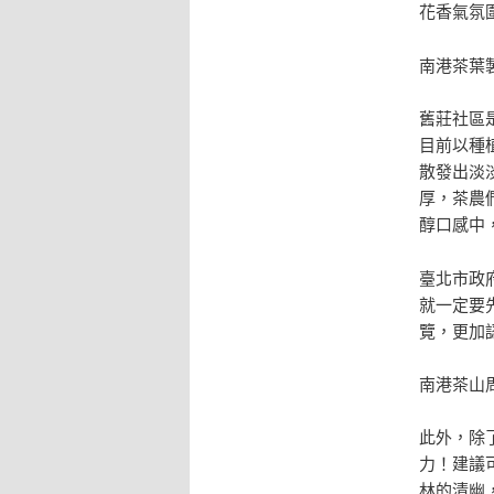
花香氣氛
南港茶葉
舊莊社區
目前以種
散發出淡
厚，茶農
醇口感中
臺北市政
就一定要
覽，更加
南港茶山
此外，除
力！建議
林的清幽