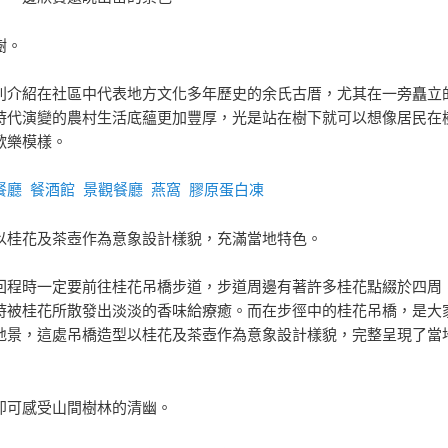
樹。
別介紹在社區中代表地方文化多年歷史的余氏古厝，尤其在一旁矗立
時代演變的農村生活底蘊更加豐厚，光是站在樹下就可以想像居民在
歡樂模樣。
餐廳
餐酒館
景觀餐廳
燕窩
膠原蛋白凍
以桂花及茶壺作為意象設計樣貌，充滿當地特色。
回程時一定要前往桂花吊橋步道，步道周邊有著許多桂花點綴於四周
時被桂花所散發出淡淡的香味給療癒。而在步徑中的桂花吊橋，是大
地景，這處吊橋造型以桂花及茶壺作為意象設計樣貌，完整呈現了當
即可感受山間樹林的清幽。