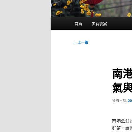
主
首頁
美食饗宴
要
選
單
文
←
上一篇
章
導
覽
南
氣
發佈日期:
20
南港舊莊
好茶，讓