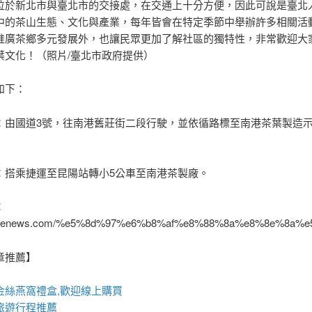
位於新北市與臺北市的交接處，在交通上十分方便，因此可說是臺北
中的茶山生態、文化與產業，每年皆會在特定季節中舉辦許多相關活
推廣茶鄉多元發展外，也讓民眾更加了解社區的獨特性，非常歡迎大
葉文化！（照片/臺北市政府提供）
如下：
：由國道3號，往南港舊莊街二段行駛，並依循路標至南港茶葉製造示
：搭乘捷運至昆陽站轉小5公車至南港茶製廠。
：
/668enews.com/%e5%8d%97%e6%b8%af%e8%88%8a%e8%8e%
章推薦】
金絲
燕窩
禮盒
,歡迎線上購買
旅遊行程推薦