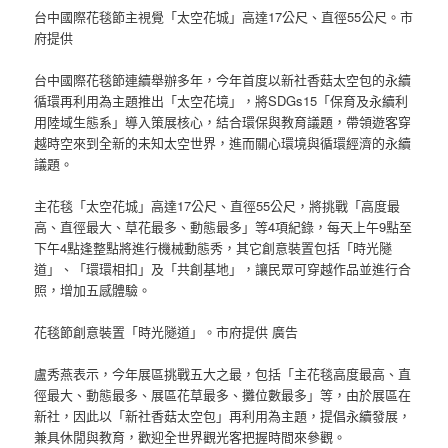
台中國際花毯節主視覺「太空花城」高達17公尺、直徑55公尺。市
府提供
台中國際花毯節連續舉辦多年，今年首度以新社香菇太空包的永續
循環再利用為主題推出「太空花境」，將SDGs15「保育及永續利
用陸域生態系」導入策展核心，結合環保與教育議題，帶領遊客穿
越時空來到全新的未知太空世界，進而關心環境與循環經濟的永續
議題。
主花毯「太空花城」高達17公尺、直徑55公尺，將挑戰「高度最
高、直徑最大、草花最多、動態最多」等4項紀錄，每天上午9點至
下午4點逢整點將進行機械動態秀，其它創意裝置包括「時光隧
道」、「環環相扣」及「共創基地」，讓民眾可穿越作品並進行合
照，增加五感體驗。
花毯節創意裝置「時光隧道」。市府提供 廣告
盧秀燕表示，今年展區挑戰五大之最，包括「主花毯高度最高、直
徑最大、動態最多、展區花草最多、攤位數最多」等，由於展區在
新社，因此以「新社香菇太空包」再利用為主題，提倡永續發展，
兼具休閒與教育，歡迎全世界觀光客把握時間來參觀。