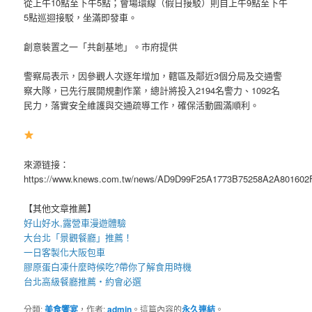
從上午10點至下午5點；會場環線（假日接駁）則自上午9點至下午
5點巡迴接駁，坐滿即發車。
創意裝置之一「共創基地」。市府提供
警察局表示，因參觀人次逐年增加，轄區及鄰近3個分局及交通警
察大隊，已先行展開規劃作業，總計將投入2194名警力、1092名
民力，落實安全維護與交通疏導工作，確保活動圓滿順利。
來源链接：
https://www.knews.com.tw/news/AD9D99F25A1773B75258A2A801602
【其他文章推薦】
好山好水,
露營車
漫遊體驗
大台北「
景觀餐廳
」推薦！
一日客製化
大阪包車
膠原蛋白凍
什麼時候吃?帶你了解食用時機
台北高級餐廳
推薦・約會必選
分類:
美食饗宴
，作者:
admin
。這篇內容的
永久連結
。