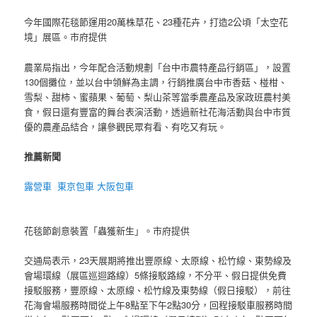
今年國際花毯節運用20萬株草花、23種花卉，打造2公頃「太空花
境」展區。市府提供
農業局指出，今年配合活動規劃「台中市農特產品行銷區」，設置
130個攤位，並以台中領鮮為主調，行銷推廣台中市香菇、椪柑、
雪梨、甜柿、蜜蘋果、葡萄、梨山茶等當季農產品及家政班農村美
食，假日還有豐富的舞台表演活動，透過新社花海活動與台中市質
優的農產品結合，讓參觀民眾有看、有吃又有玩。
推薦新聞
露營車
東京包車
大阪包車
花毯節創意裝置「蟲獲新生」。市府提供
交通局表示，23天展期將推出豐原線、太原線、松竹線、東勢線及
會場環線（展區巡迴路線）5條接駁路線，不分平、假日提供免費
接駁服務，豐原線、太原線、松竹線及東勢線（假日接駁），前往
花海會場服務時間從上午8點至下午2點30分，回程接駁車服務時間