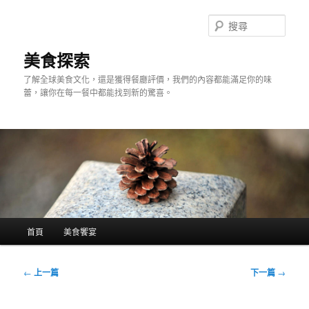
跳
至
搜
主
尋
要
美食探索
內
了解全球美食文化，還是獲得餐廳評價，我們的內容都能滿足你的味
容
蕾，讓你在每一餐中都能找到新的驚喜。
主
首頁
美食饗宴
要
選
單
文
←
上一篇
下一篇
→
章
導