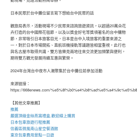
日本民眾於台中攤位留言寫下想給台中民眾的話
觀旅局表示，活動現場不少民眾來諮詢旅遊資訊，以超過20萬朵花
卉打造的台中國際花毯節，以及以獎金好宅等獎項著名的台中購物
節，非常吸引日本旅客目光，日本是台中入境旅客的重要來源之
一，對於日本市場開拓、直航班機接軌等議題皆相當重視，此行也
與名古屋市取得共識，雙方皆樂見兩地往來交流更加頻繁與便利，
期待雙方觀光發展持續互惠與繁榮。
2024年台灣台中夜市人潮聚集於台中攤位前參加活動
來源链接：
https://668enews.com/%e5%8f%b0%e4%b8%ad%e5%a4%9c%
【其他文章推薦】
推薦
嚴選頂級金絲
燕窩
禮盒
,歡迎線上購買
日本包車
旅遊行程推薦
信義區微風南山星空
餐酒館
東京包車
費用景點一日遊