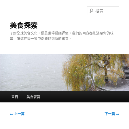
跳
至
搜
主
尋
要
美食探索
內
了解全球美食文化，還是獲得餐廳評價，我們的內容都能滿足你的味
容
蕾，讓你在每一餐中都能找到新的驚喜。
主
首頁
美食饗宴
要
選
單
文
←
上一篇
下一篇
→
章
導