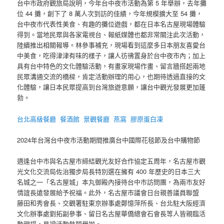
台中市政府觀旅局說明，今年台中夜市活動為第 5 年舉辦，去年攤
位 44 攤，創下了 8 萬人次到訪的佳績，今年規模擴大至 54 攤，
台中夜市代表性美食、有趣的攤位遊戲，都在日本名古屋現場體驗
得到。當地民眾與各家電視台、報紙媒體也都非常關注此次活動，
陸續推出相關報導。林參事補充，現場看到這麼多日本朋友喜愛台
中美食，吃得津津有味的樣子，讓人彷彿置身於台中夜市內；加上
具有台中特色的文化體驗活動，有畫家現場作畫、留言牆搭起兩地
民眾溝通交流的橋樑，肯定活動辦理的用心，也期待透過直接的文
化體驗，讓日本民眾提高到台灣旅遊意願，讓台中觀光發展更加蓬
勃。
台北高級餐廳
餐酒館
景觀餐廳
燕窩
膠原蛋白凍
2024年台灣台中夜市活動期間推廣台中國際花毯節及台中購物節
適逢台中市與名古屋市締結觀光友好合作協定五周年，名古屋市觀
光文化交流局佐治獨步局長特別選在擁有 400 年歷史的日本三大
名城之一「名古屋城」本丸御殿內接待台中市訪問團，為兩市友好
情誼長遠發展給予祝福。此外，名古屋市議會日台親善議員聯盟
藤田和秀會長、交觀署駐東京辦事處鄭憶萍所長、台北駐大阪經濟
文化辦事處劉拓副參事、留日名古屋華僑總會石會長等人皆親臨活
動現場，見證活動熱鬧舉辦。