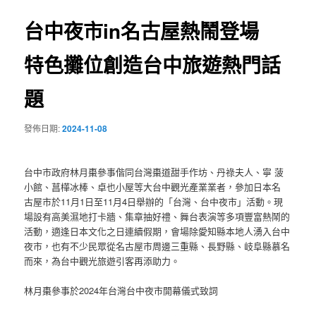
覽
台中夜市in名古屋熱鬧登場
特色攤位創造台中旅遊熱門話
題
發佈日期:
2024-11-08
台中市政府林月棗參事偕同台灣棗道甜手作坊、丹祿夫人、寧 菠
小館、菖樺冰棒、卓也小屋等大台中觀光產業業者，參加日本名
古屋市於11月1日至11月4日舉辦的「台灣、台中夜市」活動。現
場設有高美濕地打卡牆、集章抽好禮、舞台表演等多項豐富熱鬧的
活動，適逢日本文化之日連續假期，會場除愛知縣本地人湧入台中
夜市，也有不少民眾從名古屋市周邊三重縣、長野縣、岐阜縣慕名
而來，為台中觀光旅遊引客再添助力。
林月棗參事於2024年台灣台中夜市開幕儀式致詞