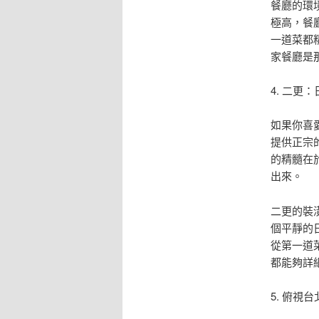
餐廳的環
極高，餐
一道菜都
家餐廳是
4. 二更
如果你喜
提供正宗
的精髓在
出來。
二更的裝
個平靜的
從第一道
都能夠詳
5. 俯視