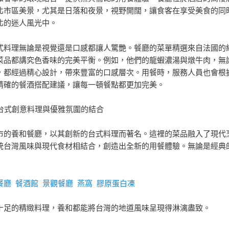
北市區美景，尤其是日落和夜景，視野開闊，讓食客在享受美食的同
北的迷人風光中。
式料理無論是視覺還是口感都讓人驚艷。餐廳的菜單精選來自法國的
菜品都講究色香味的完美平衡。例如，他們的龍蝦濃湯與燉牛肉，無
，都經過精心設計，帶來豐富的口感層次。用餐時，服務人員也會根
精確的餐酒搭配建議，讓每一頓餐點都更加完美。
：台式創意料理與優雅氛圍的結合
市的養和餐廳，以其創新的台式料理而著名。這裡的菜品融入了現代
統台灣風味與現代食材相結合，創造出全新的用餐體驗。無論是經典
餐廳
餐酒館
景觀餐廳
燕窩
膠原蛋白凍
十足的精緻料理，養和都能將台灣的地道風味呈現得淋漓盡致。