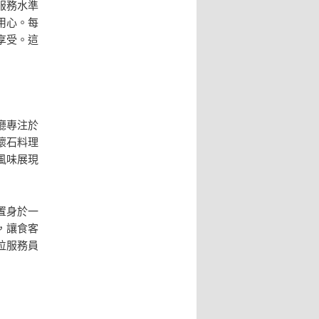
服務水準
用心。每
享受。這
廳專注於
懷石料理
風味展現
置身於一
，讓食客
位服務員