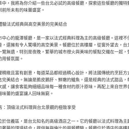
章中，我將為你介紹一些台北必試的高級餐廳，探索這些餐廳的獨特
到前所未有的味蕾盛宴。
潭：體驗法式經典與高空美景的完美結合
市中心的龍潭餐廳，是一家以法式經典料理為主的高級餐廳。這裡不
肴，還擁有令人驚嘆的高空美景。餐廳位於高樓層，從窗外望去，台
一覽無遺，特別是夜晚，繁華的城市燈火與美味的餐點交織在一起，
的用餐氛圍。
理精緻且富有創意，每道菜品都經過精心設計，將法國傳統的烹飪方
念完美結合。無論是脆皮鵝肝、鮮嫩的鱸魚，還是經典的法式甜品，
次感，讓食客能夠細細品味每一種食材的原汁原味。再配上來自世界
場味蕾的盛宴讓人回味無窮。
品酒店：頂級法式料理與台北景觀的極致享受
位於信義區，是台北知名的高級酒店之一。它的餐廳以法式料理為主
和奢華的環境結合，提供無與倫比的用餐體驗。餐廳位於酒店的高樓