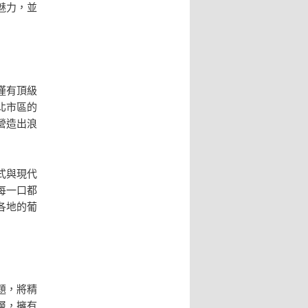
魅力，並
僅有頂級
北市區的
營造出浪
式與現代
每一口都
各地的葡
題，將精
層，擁有