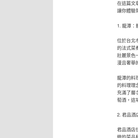
在這篇文
讓你體驗
1. 龍
位於台北
的法式菜
壯麗景色
漫且奢華
龍潭的料
的料理理
充滿了層
萄酒，這
2. 君
君品酒店
緻的菜品