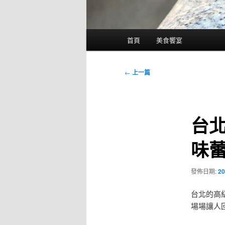
主
首頁
美食饗宴
要
選
單
文
←
上一篇
章
導
覽
台
味
發佈日期:
20
台北的高
場場讓人