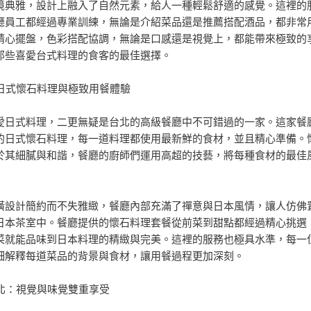
境典雅，設計上融入了自然元素，給人一種輕鬆舒適的感覺。這裡的
廳員工都經過專業訓練，無論是介紹菜品還是推薦搭配酒品，都非常
精心擺盤，色彩搭配協調，無論是口感還是視覺上，都能帶來極致的
那些喜愛台式料理的食客的最佳選擇。
：日式懷石料理與極致用餐體驗
愛日式料理，二更無疑是台北的高級餐廳中不可錯過的一家。這家餐
的日式懷石料理，每一道料理都使用最新鮮的食材，並且精心準備。
於其細膩與和諧，餐廳的廚師們運用高超的技藝，將每種食材的最佳
潢設計簡約而不失雅緻，餐廳內部充滿了禪意與日本風情，讓人仿佛
日本茶室中。餐廳提供的懷石料理套餐從前菜到甜點都經過精心挑選
菜就能品味到日本料理的精緻與完美。這裡的服務也極具水準，每一
細解釋每道菜品的背景與食材，讓用餐過程更加深刻。
台北：視覺與味覺雙重享受