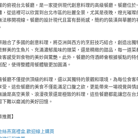
層的俯視台北餐廳，是一家提供現代創意料理的高級餐廳。餐廳位於
樓，從這裡可以欣賞到台北市區的壯麗全景，尤其是夜晚，燈光璀璨
無法移開視線。餐廳的設計現代且富有藝術感，簡約的裝潢與華麗的
。
單融合了多國的創意料理，將亞洲與西方的烹飪技巧結合，創造出獨
是鮮美的生魚片、充滿濃郁風味的燉菜，還是精緻的甜品，每一道菜
食客感受到食物的美妙與驚艷。此外，餐廳的侍酒師會根據餐點的特
搭配，使得整體用餐體驗更加圓滿。
級餐廳不僅提供頂級的料理，還以其獨特的景觀和環境，為每位食客
享受。這些餐廳的美食不僅能滿足口腹之欲，更能帶來一場視覺與情
無論是高空美景、浪漫夜景還是極致的料理，這些餐廳都能讓您在台
留下難以磨滅的美好回憶。
章推薦】
金絲
燕窩
禮盒
,歡迎線上購買