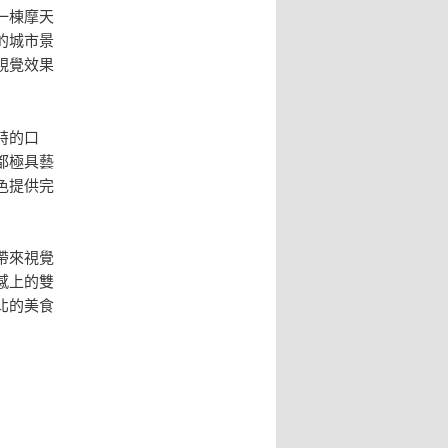
一棟摩天
的城市景
視覺效果
特的口
都極具藝
色提供完
帶來視覺
感上的雙
北的美食