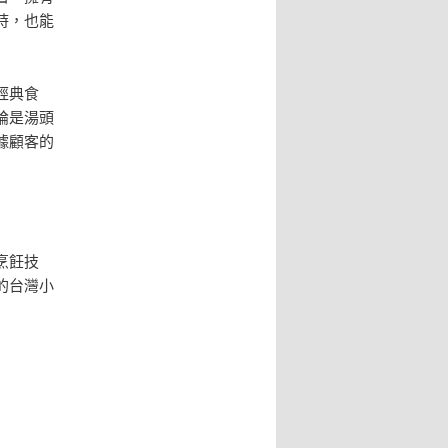
時，也能
經典食
論是湯頭
據顧客的
烹飪技
的台灣小