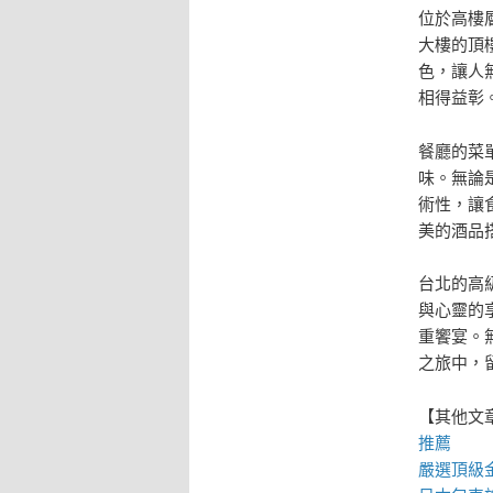
位於高樓
大樓的頂
色，讓人
相得益彰
餐廳的菜
味。無論
術性，讓
美的酒品
台北的高
與心靈的
重饗宴。
之旅中，
【其他文
推薦
嚴選頂級