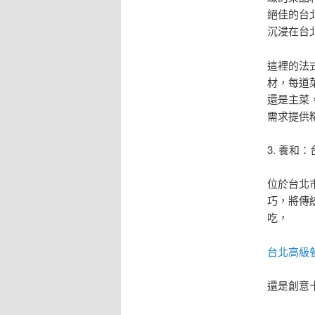
絕佳的台
沉浸在台
這裡的法
材，每道
還是主菜
需求提供
3. 養和
位於台北
巧，將傳
吃，
台北高級
還是創意