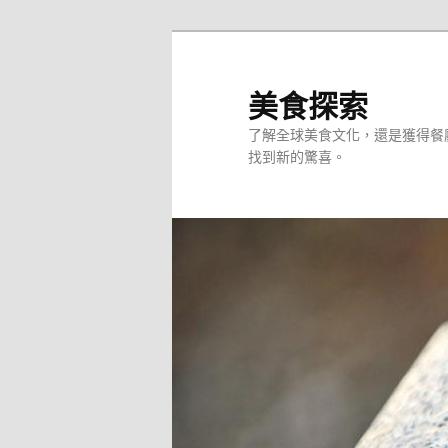
跳
至
主
美食探索
要
了解全球美食文化，還是獲得餐
內
找到新的驚喜。
容