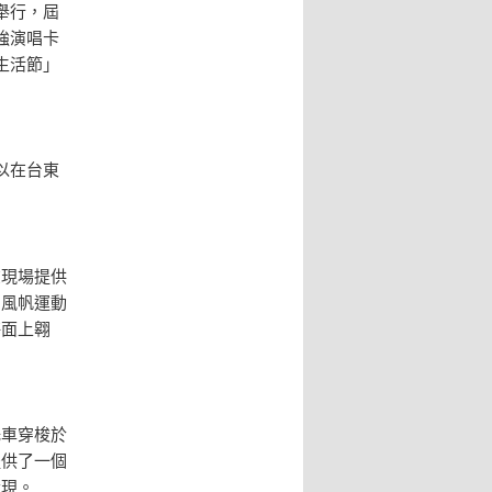
舉行，屆
強演唱卡
生活節」
以在台東
在現場提供
。風帆運動
海面上翱
托車穿梭於
提供了一個
發現。