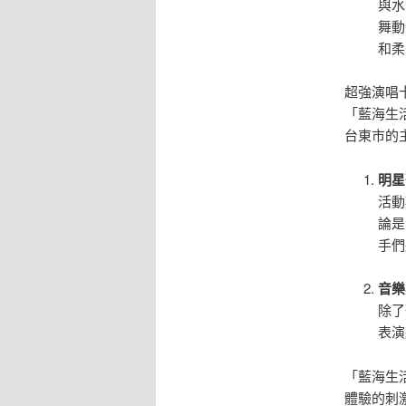
與水
舞動
和柔
超強演唱
「藍海生
台東市的
明星
活動
論是
手們
音樂
除了
表演
「藍海生
體驗的刺