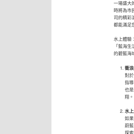
一場盛大
時將為市
司的精彩
都能滿足
水上體驗
「藍海生
的碧藍海
衝浪
對於
指導
也是
翔。
水上
如果
蔚藍
探索