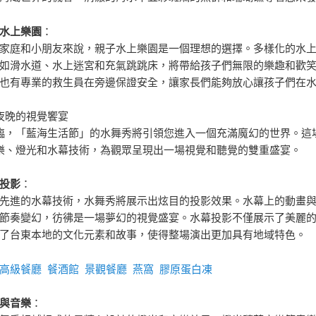
水上樂園
：
家庭和小朋友來說，親子水上樂園是一個理想的選擇。多樣化的水
如滑水道、水上迷宮和充氣跳跳床，將帶給孩子們無限的樂趣和歡
也有專業的救生員在旁邊保證安全，讓家長們能夠放心讓孩子們在
夜晚的視覺饗宴
臨，「藍海生活節」的水舞秀將引領您進入一個充滿魔幻的世界。這
樂、燈光和水幕技術，為觀眾呈現出一場視覺和聽覺的雙重盛宴。
投影
：
先進的水幕技術，水舞秀將展示出炫目的投影效果。水幕上的動畫
節奏變幻，彷彿是一場夢幻的視覺盛宴。水幕投影不僅展示了美麗
了台東本地的文化元素和故事，使得整場演出更加具有地域特色。
高級餐廳
餐酒館
景觀餐廳
燕窩
膠原蛋白凍
與音樂
：