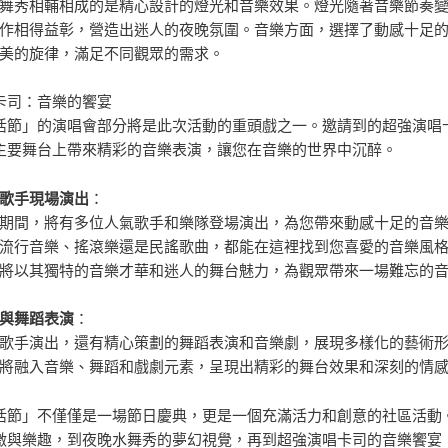
舞秀相輔相成的是精心設計的燈光和音樂效果。燈光隨著音樂節奏
作相得益彰，營造出迷人的夜晚氛圍。音樂方面，選擇了動感十足
美的旋律，滿足不同觀眾的需求。
卡司：音樂的饗宴
活節」的演唱會部分將是此次活動的重頭戲之一。邀請到的超強演唱
主要舞台上帶來精彩的音樂表演，讓您在音樂的世界中沉醉。
歌手現場演出
：
期間，將有多位人氣歌手和樂隊登場演出，為您帶來動感十足的音
流行音樂、搖滾樂還是民謠歌曲，都能在這裡找到您喜愛的音樂風
將以其獨特的音樂才華和迷人的舞台魅力，為觀眾帶來一場難忘的
與舞蹈表演
：
歌手演出，還有精心策劃的舞蹈表演和音樂劇，展現多樣化的藝術
將融入音樂、舞蹈和戲劇元素，呈現出精彩的舞台效果和深刻的情
活節」不僅僅是一場節日慶典，更是一個充滿活力和創意的社區活動
激與樂趣，到夜晚水舞秀的夢幻視覺，再到超強演唱卡司的音樂饗宴