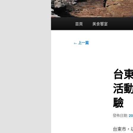
主
首頁
美食饗宴
要
選
單
文
←
上一篇
章
導
覽
台
活
驗
發佈日期:
20
台東市，