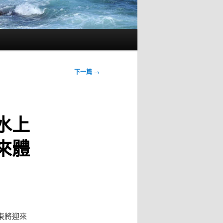
下一篇
→
水上
來體
東將迎來