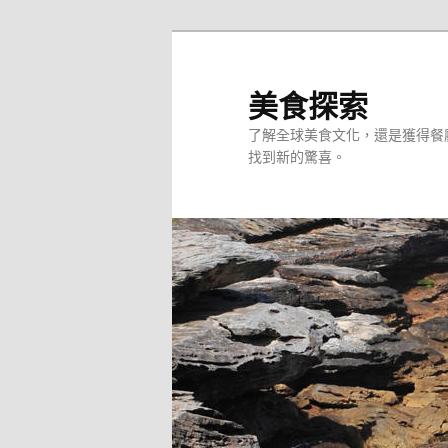
跳
至
主
美食探索
要
了解全球美食文化，還是獲得餐
內
找到新的驚喜。
容