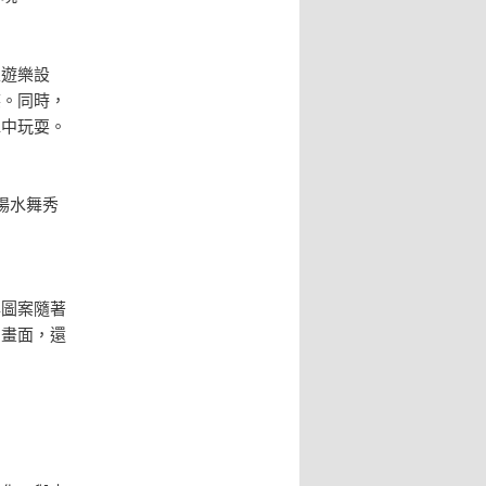
上遊樂設
笑。同時，
水中玩耍。
場水舞秀
與圖案隨著
的畫面，還