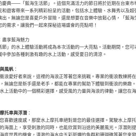
的慶典——「藍海生活節」。這個充滿活力的節日將於近期在台東市
民和遊客帶來一系列精彩紛呈的活動，包括水上體驗、水舞秀以及超
演出。無論您是喜愛戶外冒險，還是想要在音樂中放鬆心情，「藍海
您的需求。讓我們一起來探秘這場盛會的亮點吧！
：盡享藍海魅力
活節」的水上體驗活動將成為本次活動的一大亮點。活動期間，您可
域中參加各種刺激有趣的水上活動，感受夏日的清涼。
與風帆
：
衝浪愛好者來說，這裡的海浪正等著您來挑戰。專業的衝浪教練將
，無論您是新手還是老手，都能在專業的幫助下體驗到衝浪的樂趣
水上活動中的一個精彩選擇，感受風的力量與海浪的律動，讓您在
摩托車與浮潛
：
您喜歡速度感，那麼水上摩托車絕對是您的最佳選擇。駕駛水上摩
的海面上，享受刺激的同時，也能欣賞到沿途的美麗風光。浮潛則
海底世界的機會，清澈的海水中五彩斑斕的魚群和珊瑚礁等著您來