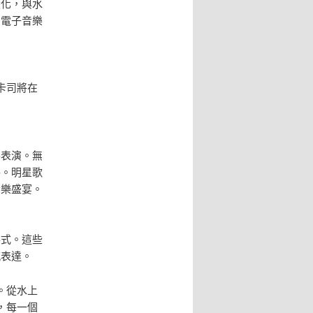
變化，與水
的電子音樂
卡司將在
樂表演。無
格。明星歌
音樂盛宴。
形式。這些
感表達。
。從水上
，每一個