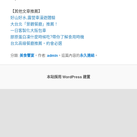
【其他文章推薦】
好山好水,
露營車
漫遊體驗
大台北「
景觀餐廳
」推薦！
一日客製化
大阪包車
膠原蛋白凍
什麼時候吃?帶你了解食用時機
台北高級餐廳
推薦・約會必選
分類:
美食饗宴
，作者:
admin
。這篇內容的
永久連結
。
本站採用 WordPress 建置