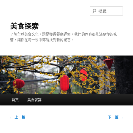
跳
至
搜
主
尋
要
美食探索
內
了解全球美食文化，還是獲得餐廳評價，我們的內容都能滿足你的味
容
蕾，讓你在每一餐中都能找到新的驚喜。
主
首頁
美食饗宴
要
選
單
文
←
上一篇
下一篇
→
章
導