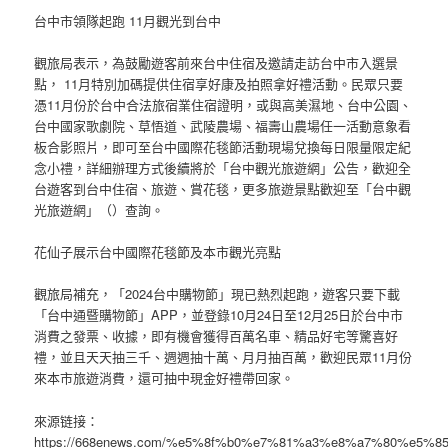
台中市領隊起跑 11月觀光到台中
觀旅局表示，為鼓勵遊客前來台中住宿及邀請走訪台中市入選景
點， 11月特別加碼提供住宿享好康及拍照拿好禮活動。民眾只要
憑11月份於台中合法旅宿業住宿證明，或與高美濕地、台中公園、
台中國家歌劇院、草悟道、武陵農場、福壽山農場任一活動意象看
板合影照片，即可至台中國際花毯節活動現場兌換每日限量限定紀
念小禮，詳細辦理方式後續將於「台中觀光旅遊網」公告，歡迎全
台遊客到台中住宿、旅遊、賞花毯，更多旅遊景點歡迎至「台中觀
光旅遊網」（）查詢。
花仙子展示台中國際花毯節及本市觀光亮點
觀旅局補充，「2024台中購物節」現已熱烈起跑，遊客只要下載
「台中通暨購物節」APP，並登錄10月24日至12月25日於台中市
消費之發票、收據，即有機會獲得百萬名車、精品好宅等驚喜好
禮，並且天天抽三千、週週抽十萬、月月抽百萬，歡迎民眾11月份
來本市旅遊消費，還可抽中現金好禮帶回家。
來源链接：
https://668enews.com/%e5%8f%b0%e7%81%a3%e8%a7%80%