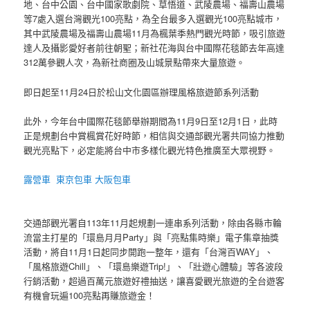
地、台中公園、台中國家歌劇院、草悟道、武陵農場、福壽山農場
等7處入選台灣觀光100亮點，為全台最多入選觀光100亮點城市，
其中武陵農場及福壽山農場11月為楓葉季熱門觀光時節，吸引旅遊
達人及攝影愛好者前往朝聖；新社花海與台中國際花毯節去年高達
312萬參觀人次，為新社商圈及山城景點帶來大量旅遊。
即日起至11月24日於松山文化園區辦理風格旅遊節系列活動
此外，今年台中國際花毯節舉辦期間為11月9日至12月1日，此時
正是規劃台中賞楓賞花好時節，相信與交通部觀光署共同協力推動
觀光亮點下，必定能將台中市多樣化觀光特色推廣至大眾視野。
露營車
東京包車
大阪包車
交通部觀光署自113年11月起規劃一連串系列活動，除由各縣市輪
流當主打星的「環島月月Party」與「亮點集時樂」電子集章抽獎
活動，將自11月1日起同步開跑一整年，還有「台灣百WAY」、
「風格旅遊Chill」、「環島樂遊Trip!」、「壯遊心體驗」等各波段
行銷活動，超過百萬元旅遊好禮抽送，讓喜愛觀光旅遊的全台遊客
有機會玩遍100亮點再賺旅遊金！