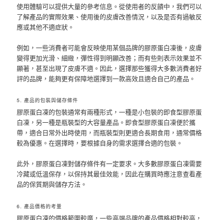
使用體驗可以提供大量的參考信息。從使用者的反饋中，我們可以
了解產品的實際效果、使用後的皮膚改善情況，以及是否有過敏反
應或其他不適症狀。
例如，一些消費者可能會反映使用某個品牌的膠原蛋白凍後，皮膚
變得更加光滑、細緻，彈性得到明顯改善；而有些則表示效果並不
顯著，甚至出現了皮膚不適。因此，選擇那些獲得大多數消費者好
評的品牌，能夠更有保障地選擇到一款高效且適合自己的產品。
5. 產品的包裝與儲存條件
膠原蛋白凍的包裝通常有兩種形式，一種是小包裝的即食型膠原蛋
白凍，另一種是瓶裝型的大容量產品。即食型膠原蛋白凍便於攜
帶，適合日常外出時使用，而瓶裝型則更適合長期食用，通常價格
較為優惠。在選擇時，要根據自身的需求選擇合適的包裝。
此外，膠原蛋白凍對儲存條件有一定要求。大多數膠原蛋白凍需要
冷藏或低溫保存，以保持其最佳效能，因此在購買時應注意查看產
品的保質期與儲存方法。
6. 產品價格的考量
膠原蛋白凍的價格範圍較廣，一些高端品牌的產品價格相對較高，