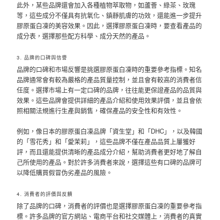
此外，某些品牌還會加入各種植物萃取物，如蘆薈、綠茶、玫瑰
等，這些成分不僅具有抗氧化、鎮靜肌膚的功效，還能進一步提升
膠原蛋白凍的美容效果。因此，選擇膠原蛋白凍時，要查看產品的
成分表，選擇那些配方科學、成分天然的產品。
3. 品牌的口碑與信譽
品牌的口碑和市場反響是挑選膠原蛋白凍時的重要參考指標。知名
品牌通常會有較為嚴格的產品質量控制，並且會有較高的消費者信
任度。選擇市場上有一定口碑的品牌，往往能更保證產品的品質與
效果。這些品牌會提供詳細的產品介紹和使用效果評價，並且會依
照相關法規進行生產與銷售，確保產品的安全性和有效性。
例如，像日本的膠原蛋白凍品牌「資生堂」和「DHC」，以及韓國
的「雪花秀」和「愛茉莉」，這些品牌不僅在產品品質上屢獲好
評，而且還能提供清晰的產品成分介紹，幫助消費者更好地了解自
己所使用的產品。對於許多消費者來說，選擇這些有口碑的品牌可
以降低購買假冒伪劣產品的風險。
4. 消費者的評價與反饋
除了品牌的口碑，消費者的評價也是選擇膠原蛋白凍的重要參考指
標。許多品牌的官方網站、電商平台和社交媒體上，消費者的真實