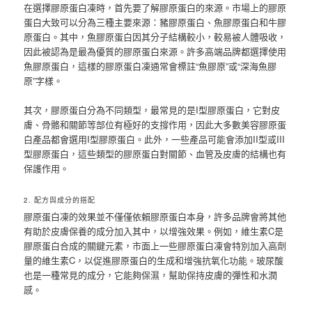
在選擇膠原蛋白凍時，首先要了解膠原蛋白的來源。市場上的膠原
蛋白大致可以分為三種主要來源：豬膠原蛋白、魚膠原蛋白和牛膠
原蛋白。其中，魚膠原蛋白因其分子結構較小，較易被人體吸收，
因此被認為是最為優質的膠原蛋白來源。許多高端品牌都選擇使用
魚膠原蛋白，這樣的膠原蛋白凍通常會標註“魚膠原”或“深海魚膠
原”字樣。
其次，膠原蛋白分為不同類型，最常見的是I型膠原蛋白，它對皮
膚、骨骼和關節等部位有極好的支撐作用，因此大多數美容膠原蛋
白產品都會選用I型膠原蛋白。此外，一些產品可能會添加II型或III
型膠原蛋白，這些類型的膠原蛋白對關節、血管及皮膚的結構也有
保護作用。
2. 配方與成分的搭配
膠原蛋白凍的效果並不僅僅依賴膠原蛋白本身，許多品牌會將其他
有助於皮膚保養的成分加入其中，以增強效果。例如，維生素C是
膠原蛋白合成的關鍵元素，市面上一些膠原蛋白凍會特別加入高劑
量的維生素C，以促進膠原蛋白的生成和增強抗氧化功能。玻尿酸
也是一種常見的成分，它能夠保濕，幫助保持皮膚的彈性和水潤
感。