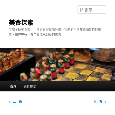
跳
至
搜
主
尋
要
美食探索
內
了解全球美食文化，還是獲得餐廳評價，我們的內容都能滿足你的味
容
蕾，讓你在每一餐中都能找到新的驚喜。
主
首頁
美食饗宴
要
選
單
文
←
上一篇
下一篇
→
章
導