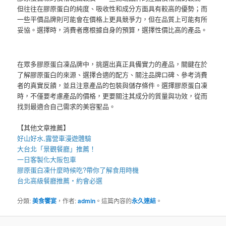
但往往在膠原蛋白的純度、吸收性和成分方面具有較高的優勢；而
一些平價品牌則可能會在價格上更具競爭力，但在品質上可能有所
妥協。選擇時，消費者應根據自身的預算，選擇性價比高的產品。
在眾多膠原蛋白凍品牌中，挑選出真正具備實力的產品，關鍵在於
了解膠原蛋白的來源、選擇合適的配方、關注品牌口碑、參考消費
者的真實反饋，並且注意產品的包裝與儲存條件。選擇膠原蛋白凍
時，不僅要考慮產品的價格，更要關注其成分的質量與功效，從而
找到最適合自己需求的美容聖品。
【其他文章推薦】
好山好水,
露營車
漫遊體驗
大台北「
景觀餐廳
」推薦！
一日客製化
大阪包車
膠原蛋白凍
什麼時候吃?帶你了解食用時機
台北高級餐廳
推薦・約會必選
分類:
美食饗宴
，作者:
admin
。這篇內容的
永久連結
。