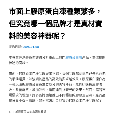
覽
市面上膠原蛋白凍種類繁多，
但究竟哪一個品牌才是真材實
料的美容神器呢？
發佈日期:
2025-01-08
本專業評測將為你詳盡分析市面上熱門
膠原蛋白凍
產品，為你揭開
神秘的面紗。
市面上的膠原蛋白凍品牌層出不窮，每個品牌都宣稱自己是抗衰老
的最佳選擇，並強調其產品的高效能與卓越效果。膠原蛋白凍作為
一種以濃縮膠原蛋白為主要成分的美容產品，能夠迅速被皮膚吸
收，改善膚質、增加彈性，進而達到抗衰老的效果。然而，隨著市
場需求的增加，許多品牌開始推出不同種類的膠原蛋白凍，產品品
質良莠不齊。那麼，如何挑選出最具實力的膠原蛋白凍品牌呢？
1. 了解膠原蛋白的來源與種類