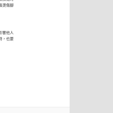
溫燙傷腳
影響他人
時，也要