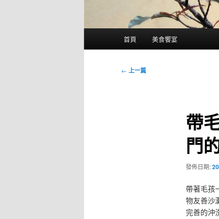
主
首頁
美食饗宴
要
選
單
文
←
上一篇
章
導
覽
帶
門
發佈日期:
20
帶著毛孩
物友善沙
完善的沖