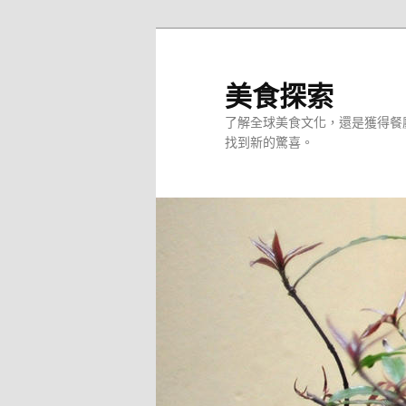
跳
至
主
美食探索
要
了解全球美食文化，還是獲得餐
內
找到新的驚喜。
容