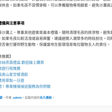
與休息。如果毛孩不習慣穿鞋，可以準備寵物專用腳套，避免沙灘高
禮儀與注意事項
善沙灘上，尊重其他遊客是基本禮儀。隨時清理毛孩的排泄物，避免
。如果毛孩比較活潑或容易興奮，建議避開人潮眾多的時段前往。同
是否會打擾到野生動物，保護當地生態環境是每位寵物主人的責任。
章推薦】
金絲
燕窩
禮盒
,歡迎線上購買
旅遊行程推薦
風南山星空
餐酒館
費用景點一日遊
間！專業
機場接送
服務為你把關
宴
，作者:
admin
。這篇內容的
永久連結
。