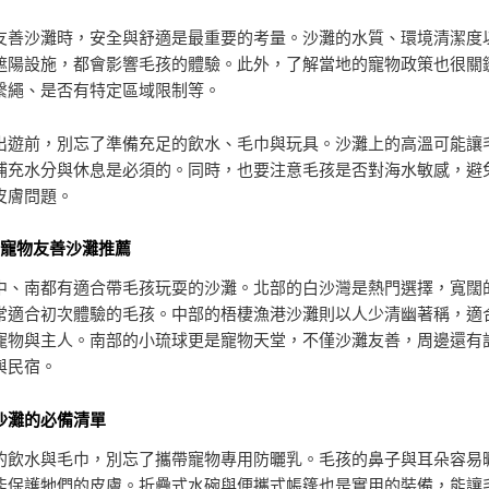
友善沙灘時，安全與舒適是最重要的考量。沙灘的水質、環境清潔度
遮陽設施，都會影響毛孩的體驗。此外，了解當地的寵物政策也很關
繫繩、是否有特定區域限制等。
出遊前，別忘了準備充足的飲水、毛巾與玩具。沙灘上的高溫可能讓
補充水分與休息是必須的。同時，也要注意毛孩是否對海水敏感，避
皮膚問題。
 3寵物友善沙灘推薦
中、南都有適合帶毛孩玩耍的沙灘。北部的白沙灣是熱門選擇，寬闊
常適合初次體驗的毛孩。中部的梧棲漁港沙灘則以人少清幽著稱，適
寵物與主人。南部的小琉球更是寵物天堂，不僅沙灘友善，周邊還有
與民宿。
沙灘的必備清單
的飲水與毛巾，別忘了攜帶寵物專用防曬乳。毛孩的鼻子與耳朵容易
能保護牠們的皮膚。折疊式水碗與便攜式帳篷也是實用的裝備，能讓