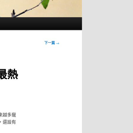
下一篇
→
最熱
來越多寵
，還設有