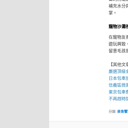
補充水分
掌。
寵物沙灘
在寵物友
遊玩興致
留意毛孩
【其他文
嚴選頂級
日本包車
信義區微
東京包車
不再趕時
分類:
美食饗