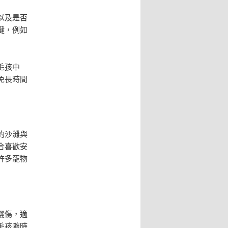
以及是否
鍵，例如
毛孩中
免長時間
的沙灘與
合喜歡安
許多寵物
曬傷，適
毛孩隨時