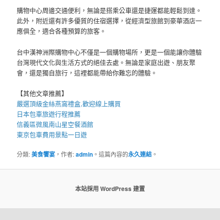
購物中心周邊交通便利，無論是搭乘公車還是捷運都能輕鬆到達。
此外，附近還有許多優質的住宿選擇，從經濟型旅館到豪華酒店一
應俱全，適合各種預算的旅客。
台中漢神洲際購物中心不僅是一個購物場所，更是一個能讓你體驗
台灣現代文化與生活方式的絕佳去處。無論是家庭出遊、朋友聚
會，還是獨自旅行，這裡都能帶給你難忘的體驗。
【其他文章推薦】
嚴選頂級金絲
燕窩
禮盒
,歡迎線上購買
日本包車
旅遊行程推薦
信義區微風南山星空
餐酒館
東京包車
費用景點一日遊
分類:
美食饗宴
，作者:
admin
。這篇內容的
永久連結
。
本站採用 WordPress 建置