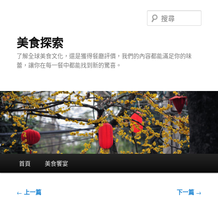
跳
至
搜
主
尋
要
美食探索
內
了解全球美食文化，還是獲得餐廳評價，我們的內容都能滿足你的味
容
蕾，讓你在每一餐中都能找到新的驚喜。
主
首頁
美食饗宴
要
選
單
文
←
上一篇
下一篇
→
章
導