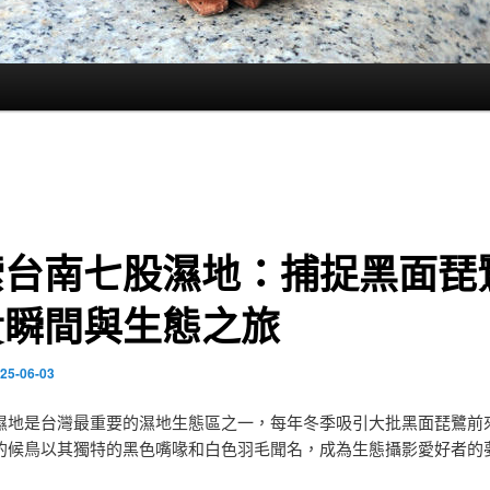
索台南七股濕地：捕捉黑面琵
貴瞬間與生態之旅
25-06-03
濕地是台灣最重要的濕地生態區之一，每年冬季吸引大批黑面琵鷺前
的候鳥以其獨特的黑色嘴喙和白色羽毛聞名，成為生態攝影愛好者的