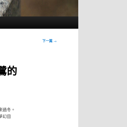
下一篇
→
鷺的
來過冬。
夢幻目