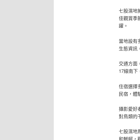
七股濕地
佳觀賞季
躍。
當地設有
生態資訊
交通方面
17線南
住宿選擇
民宿，體
攝影愛好
對鳥類的
七股濕地
和鮮蚵，