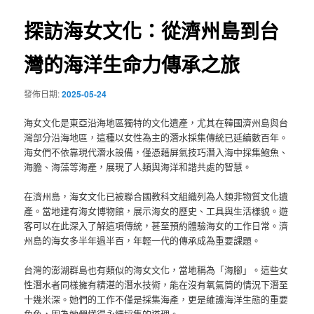
覽
探訪海女文化：從濟州島到台
灣的海洋生命力傳承之旅
發佈日期:
2025-05-24
海女文化是東亞沿海地區獨特的文化遺產，尤其在韓國濟州島與台
灣部分沿海地區，這種以女性為主的潛水採集傳統已延續數百年。
海女們不依靠現代潛水設備，僅憑藉屏氣技巧潛入海中採集鮑魚、
海膽、海藻等海產，展現了人類與海洋和諧共處的智慧。
在濟州島，海女文化已被聯合國教科文組織列為人類非物質文化遺
產。當地建有海女博物館，展示海女的歷史、工具與生活樣貌。遊
客可以在此深入了解這項傳統，甚至預約體驗海女的工作日常。濟
州島的海女多半年過半百，年輕一代的傳承成為重要課題。
台灣的澎湖群島也有類似的海女文化，當地稱為「海腳」。這些女
性潛水者同樣擁有精湛的潛水技術，能在沒有氧氣筒的情況下潛至
十幾米深。她們的工作不僅是採集海產，更是維護海洋生態的重要
角色，因為她們懂得永續採集的道理。