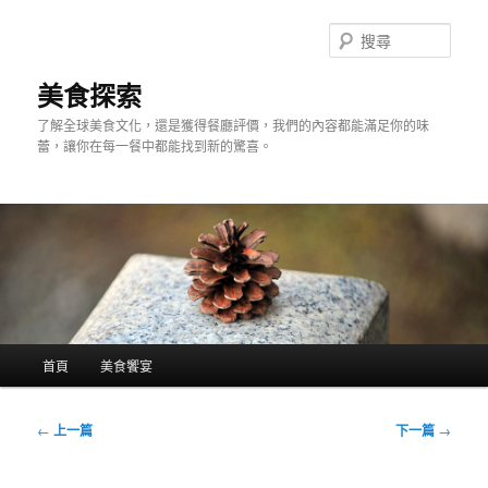
跳
至
搜
主
尋
要
美食探索
內
了解全球美食文化，還是獲得餐廳評價，我們的內容都能滿足你的味
容
蕾，讓你在每一餐中都能找到新的驚喜。
主
首頁
美食饗宴
要
選
單
文
←
上一篇
下一篇
→
章
導