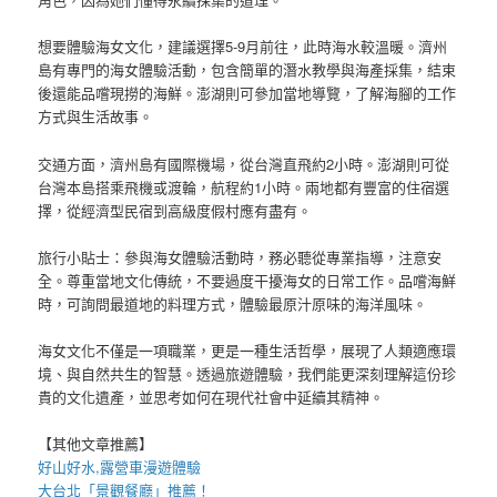
想要體驗海女文化，建議選擇5-9月前往，此時海水較溫暖。濟州
島有專門的海女體驗活動，包含簡單的潛水教學與海產採集，結束
後還能品嚐現撈的海鮮。澎湖則可參加當地導覽，了解海腳的工作
方式與生活故事。
交通方面，濟州島有國際機場，從台灣直飛約2小時。澎湖則可從
台灣本島搭乘飛機或渡輪，航程約1小時。兩地都有豐富的住宿選
擇，從經濟型民宿到高級度假村應有盡有。
旅行小貼士：參與海女體驗活動時，務必聽從專業指導，注意安
全。尊重當地文化傳統，不要過度干擾海女的日常工作。品嚐海鮮
時，可詢問最道地的料理方式，體驗最原汁原味的海洋風味。
海女文化不僅是一項職業，更是一種生活哲學，展現了人類適應環
境、與自然共生的智慧。透過旅遊體驗，我們能更深刻理解這份珍
貴的文化遺產，並思考如何在現代社會中延續其精神。
【其他文章推薦】
好山好水,
露營車
漫遊體驗
大台北「
景觀餐廳
」推薦！