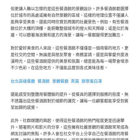
但更讓人難以忘懷的是這些餐酒館的景觀設計。許多餐酒館都選擇
位於城市的高處或擁有自然景觀的區域，這樣的地理位置不僅讓人
能夠享受美食，還能同時欣賞到周圍的壯麗景色。例如，有些餐酒
館位於大樓的頂樓，能俯瞰整個城市的燈火和天際線；或是位於海
邊，可以聽著海浪聲和遠方的海景，讓每一餐都變得更加難忘。
對於愛好美食的人來說，這些餐酒館不僅僅是一個用餐的地方，更
是社交的空間。無論是與朋友聚會、商務宴請，還是與摯愛共度浪
漫時光，這些餐酒館提供的美景和氛圍，總是能為每一場聚會增添
不少色彩。在這些地方，不僅能品嘗到各式美味佳肴，
台北高級餐廳
餐酒館
景觀餐廳
燕窩
膠原蛋白凍
還能感受到整體用餐體驗的提升。從餐具的選擇到服務的態度，無
不透露出這些餐酒館對於細節的講究，讓每一位顧客都能享受到賓
至如歸的感覺。
此外，社群媒體的興起，使得這些餐酒館的熱門程度更是迅速攀
升。隨著照片和影片的分享，這些擁有壯麗景觀的餐酒館常常成為
網友討論的焦點。許多人會在社交平台上分享自己在餐酒館的用餐
經歷，並附上精美的照片或短片，這些美麗的景觀和美味的菜餚讓