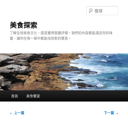
跳
至
搜
主
尋
要
美食探索
內
了解全球美食文化，還是獲得餐廳評價，我們的內容都能滿足你的味
容
蕾，讓你在每一餐中都能找到新的驚喜。
主
首頁
美食饗宴
要
選
單
文
←
上一篇
下一篇
→
章
導