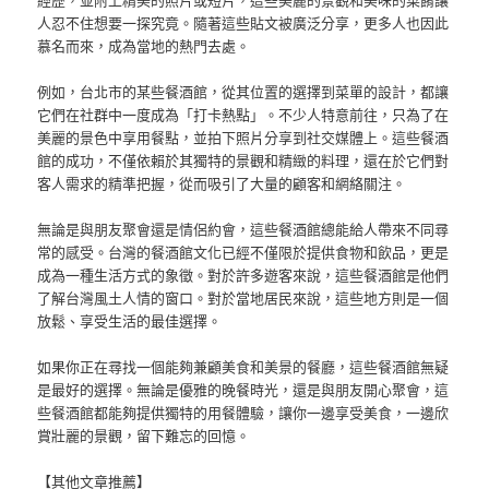
人忍不住想要一探究竟。隨著這些貼文被廣泛分享，更多人也因此
慕名而來，成為當地的熱門去處。
例如，台北市的某些餐酒館，從其位置的選擇到菜單的設計，都讓
它們在社群中一度成為「打卡熱點」。不少人特意前往，只為了在
美麗的景色中享用餐點，並拍下照片分享到社交媒體上。這些餐酒
館的成功，不僅依賴於其獨特的景觀和精緻的料理，還在於它們對
客人需求的精準把握，從而吸引了大量的顧客和網絡關注。
無論是與朋友聚會還是情侶約會，這些餐酒館總能給人帶來不同尋
常的感受。台灣的餐酒館文化已經不僅限於提供食物和飲品，更是
成為一種生活方式的象徵。對於許多遊客來說，這些餐酒館是他們
了解台灣風土人情的窗口。對於當地居民來說，這些地方則是一個
放鬆、享受生活的最佳選擇。
如果你正在尋找一個能夠兼顧美食和美景的餐廳，這些餐酒館無疑
是最好的選擇。無論是優雅的晚餐時光，還是與朋友開心聚會，這
些餐酒館都能夠提供獨特的用餐體驗，讓你一邊享受美食，一邊欣
賞壯麗的景觀，留下難忘的回憶。
【其他文章推薦】