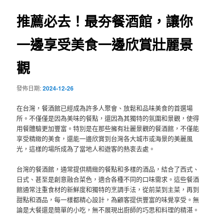
覽
推薦必去！最夯餐酒館，讓你
一邊享受美食一邊欣賞壯麗景
觀
發佈日期:
2024-12-26
在台灣，餐酒館已經成為許多人聚會、放鬆和品味美食的首選場
所。不僅僅是因為美味的餐點，還因為其獨特的氛圍和景觀，使得
用餐體驗更加豐富。特別是在那些擁有壯麗景觀的餐酒館，不僅能
享受精緻的美食，還能一邊欣賞到台灣各大城市或海景的美麗風
光，這樣的場所成為了當地人和遊客的熱衷去處。
台灣的餐酒館，通常提供精緻的餐點和多樣的酒品，結合了西式、
日式、甚至是創意融合菜色，適合各種不同的口味需求。這些餐酒
館通常注重食材的新鮮度和獨特的烹調手法，從前菜到主菜，再到
甜點和酒品，每一樣都精心設計，為顧客提供豐富的味覺享受。無
論是大餐還是簡單的小吃，無不展現出廚師的巧思和料理的精湛。