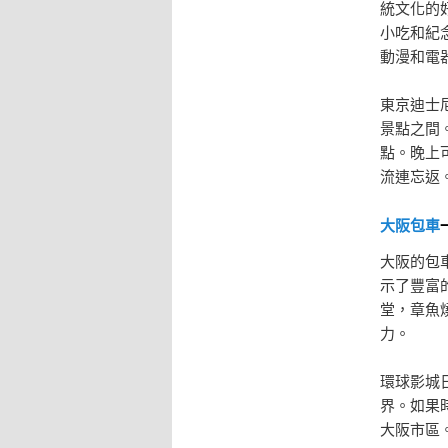
統文化的
小吃和紀
動漫和電
東京迪士
景點之間
點。晚上
流連忘返
大阪包車
大阪的包
示了豐富
堂，章魚
力。
環球影城
界。如果
大阪市區