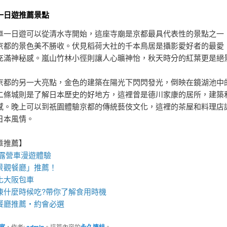
一日遊推薦景點
車一日遊可以從清水寺開始，這座寺廟是京都最具代表性的景點之一
京都的景色美不勝收。伏見稻荷大社的千本鳥居是攝影愛好者的最愛
充滿神秘感。嵐山竹林小徑則讓人心曠神怡，秋天時分的紅葉更是絕
京都的另一大亮點，金色的建築在陽光下閃閃發光，倒映在鏡湖池中
二條城則是了解日本歷史的好地方，這裡曾是德川家康的居所，建築
感。晚上可以到祇園體驗京都的傳統藝伎文化，這裡的茶屋和料理店
日本風情。
章推薦】
露營車
漫遊體驗
景觀餐廳
」推薦！
化
大阪包車
凍
什麼時候吃?帶你了解食用時機
餐廳
推薦・約會必選
宴
，作者:
admin
。這篇內容的
永久連結
。