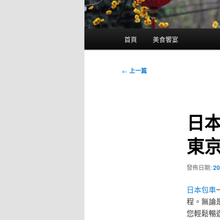
主
首頁
美食饗宴
要
選
單
文
←
上一篇
章
導
覽
日
東
發佈日期:
20
日本包車
程。無論
您輕鬆暢