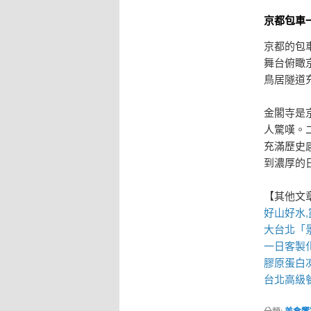
京都包車
京都的包
舞台俯瞰
鳥居隧道
金閣寺是
人驚嘆。
充滿歷史
到濃厚的
【其他文
好山好水,
大台北「
一日客製
膠原蛋白
台北高級
分類:
美食饗