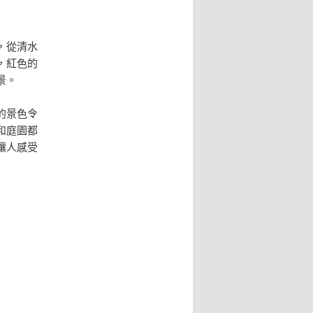
，從清水
，紅色的
景。
的景色令
和庭園都
讓人感受