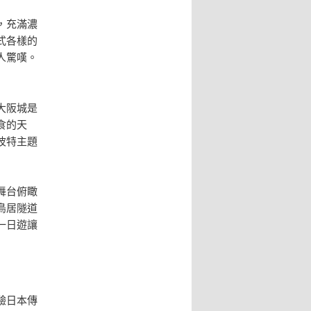
，充滿濃
式各樣的
人驚嘆。
大阪城是
食的天
波特主題
舞台俯瞰
鳥居隧道
一日遊讓
驗日本傳