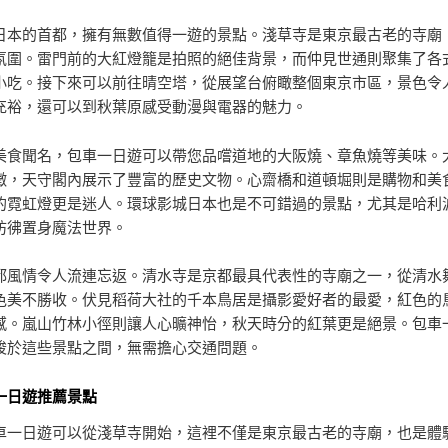
日本的首都，擁有無數值得一遊的景點。淺草寺是東京最古老的寺廟
氛圍。雷門前的大紅燈籠是拍照的絕佳背景，而仲見世通則聚集了各
小吃。接下來可以前往晴空塔，從展望台俯瞰整個東京市區，景色令
充裕，還可以到秋葉原感受動漫與電器的魅力。
美食聞名，包車一日遊可以帶您品嚐道地的大阪燒、章魚燒等美味。
徵，天守閣內展示了豐富的歷史文物。心齋橋和道頓堀則是購物和美
的霓虹燈更是迷人。環球影城日本也是不可錯過的景點，尤其是哈利
彷彿置身魔法世界。
都風情令人流連忘返。清水寺是京都最具代表性的寺廟之一，從清水
色美不勝收。伏見稻荷大社的千本鳥居是攝影愛好者的最愛，紅色的
感。嵐山竹林小徑則讓人心曠神怡，秋天時分的紅葉更是絕景。包車
梭於這些景點之間，無需擔心交通問題。
一日遊推薦景點
車一日遊可以從淺草寺開始，這裡不僅是東京最古老的寺廟，也是體