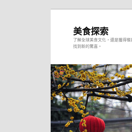
跳
至
主
美食探索
要
了解全球美食文化，還是獲得餐
內
找到新的驚喜。
容