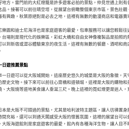
好地方。雷門前的大紅燈籠是許多遊客必拍的景點，仲見世通上則有
念品。接著可以前往晴空塔，從展望台俯瞰整個東京市區，景色壯觀
器有興趣，秋葉原絕對是必去之地，這裡有無數的動漫商店和電器賣
尼樂園和迪士尼海洋也是家庭遊客的最愛，包車服務可以讓您輕鬆往
。台場則是現代化的娛樂區，彩虹大橋和自由女神像複製品是拍照的
可以到新宿或澀谷體驗東京的夜生活，這裡有無數的餐廳、酒吧和商
。
一日遊推薦景點
車一日遊可以從大阪城開始，這座歷史悠久的城堡是大阪的象徵，天
的歷史文物。接下來可以前往心齋橋和道頓堀，這裡是大阪的購物和
燒、大阪燒等道地美食讓人垂涎三尺。晚上這裡的霓虹燈更是迷人，
日本是大阪不可錯過的景點，尤其是哈利波特主題區，讓人彷彿置身
時間充裕，還可以到通天閣感受大阪的懷舊氛圍，這裡的展望台可以
。大阪海遊館則是家庭遊客的最愛，館內有各種海洋生物，讓人目不