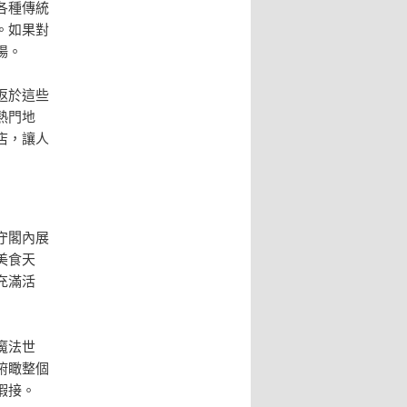
各種傳統
。如果對
場。
返於這些
熱門地
店，讓人
守閣內展
美食天
充滿活
魔法世
俯瞰整個
暇接。