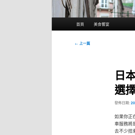
主
首頁
美食饗宴
要
選
單
文
←
上一篇
章
導
覽
日
選
發佈日期:
20
如果你正
車服務將
去不少搭