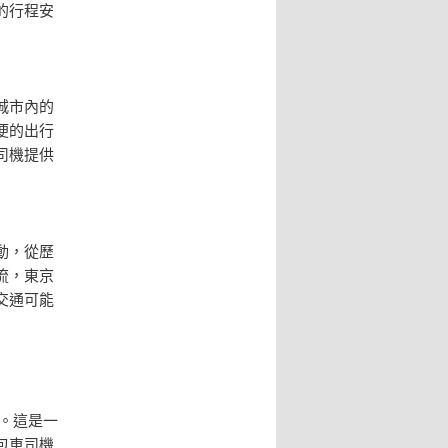
的行程安
城市內的
便的出行
司機提供
動，從歷
流，東京
交通可能
。這是一
包車司機