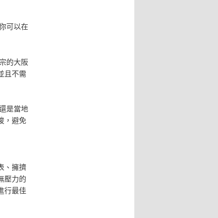
你可以在
宗的大阪
並且不需
還是當地
梭，避免
表、擁擠
無壓力的
進行最佳