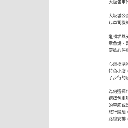
大阪包車
大坂城公
包車司機
道頓堀與
章魚燒、
要擔心停
心齋橋購
特色小店
了步行的
為何選擇
選擇包車
的車廂或
旅行體驗
路線安排