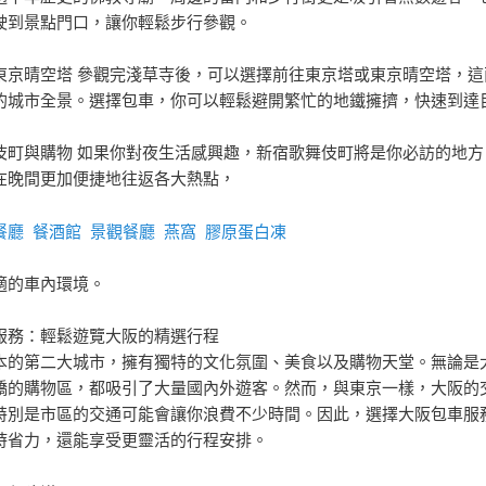
駛到景點門口，讓你輕鬆步行參觀。
東京晴空塔 參觀完淺草寺後，可以選擇前往東京塔或東京晴空塔，這
的城市全景。選擇包車，你可以輕鬆避開繁忙的地鐵擁擠，快速到達
伎町與購物 如果你對夜生活感興趣，新宿歌舞伎町將是你必訪的地方
在晚間更加便捷地往返各大熱點，
餐廳
餐酒館
景觀餐廳
燕窩
膠原蛋白凍
適的車內環境。
服務：輕鬆遊覽大阪的精選行程
本的第二大城市，擁有獨特的文化氛圍、美食以及購物天堂。無論是
橋的購物區，都吸引了大量國內外遊客。然而，與東京一樣，大阪的
特別是市區的交通可能會讓你浪費不少時間。因此，選擇大阪包車服
時省力，還能享受更靈活的行程安排。