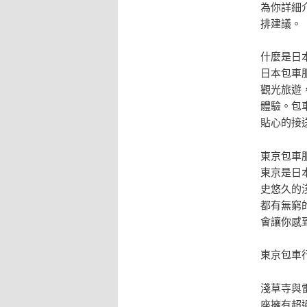
為你詳細
排建議。
什麼是日
日本包車
觀光旅遊
體驗。包
貼心的接
東京包車
東京是日
史悠久的
都有無窮
會讓你感
東京包車
淺草寺與
座擁有超