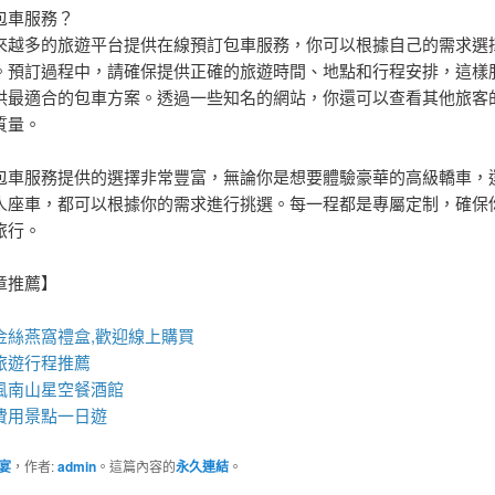
包車服務？
來越多的旅遊平台提供在線預訂包車服務，你可以根據自己的需求選
。預訂過程中，請確保提供正確的旅遊時間、地點和行程安排，這樣
供最適合的包車方案。透過一些知名的網站，你還可以查看其他旅客
質量。
包車服務提供的選擇非常豐富，無論你是想要體驗豪華的高級轎車，
人座車，都可以根據你的需求進行挑選。每一程都是專屬定制，確保
旅行。
章推薦】
金絲
燕窩
禮盒
,歡迎線上購買
旅遊行程推薦
風南山星空
餐酒館
費用景點一日遊
宴
，作者:
admin
。這篇內容的
永久連結
。