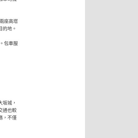
兩座高塔
目的地。
。包車服
大坂城，
交通也較
務，不僅