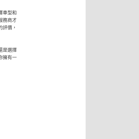
擇車型和
服務商才
的評價，
還是選擇
你擁有一