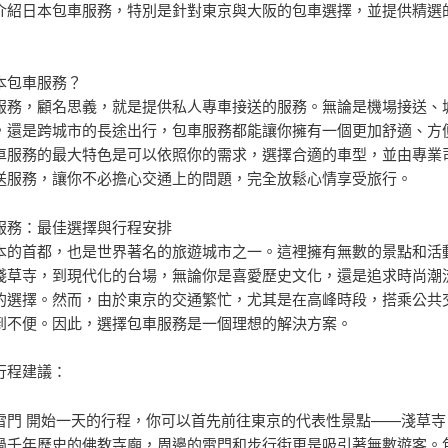
介紹日本包車服務，特別是針對東京與大阪的包車選擇，並提供精選
本包車服務？
服務，顧名思義，就是提供私人專車接送的服務。無論是機場接送、
，還是跨城市的長途出行，包車服務都能讓你擁有一個更加舒適、方
車服務的最大特色是可以依照你的需求，選擇合適的車型，並由專業
送服務，讓你不必擔心交通上的問題，完全放鬆心情享受旅行。
服務：最佳選擇與行程安排
本的首都，也是世界著名的旅遊城市之一。這裡擁有無數的景點和活
淺草寺，到現代化的台場，無論你是喜愛歷史文化，還是追求時尚潮
的選擇。然而，由於東京的交通繁忙，尤其是在高峰時段，搭乘公共
到不便。因此，選擇包車服務是一個理想的解決方案。
行程建議：
雷門 開始一天的行程，你可以首先前往東京的代表性景點——淺草寺
過千年歷史的佛教寺廟，周邊的雷門和步行街更是吸引著無數遊客。