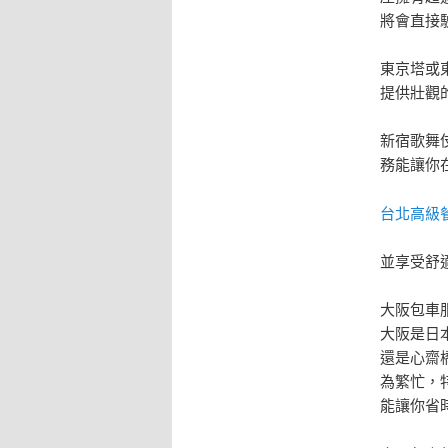
將會直接
東京塔或
提供壯觀
新宿歌舞
務能讓你
台北高級
並享受舒
大阪包車
大阪是日
還是心齋
為繁忙，
能讓你省