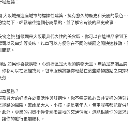
行程建議：
園 大阪城是這座城市的標誌性建築，擁有悠久的歷史和美麗的景色。
的協助下，輕鬆前往這個必訪景點，並了解它背後的歷史故事。
美食之旅 道頓堀是大阪最具代表性的美食區，你可以在這裡品嚐到正
壽司以及串炸等美味。包車可以方便你在不同的餐廳之間快速移動，
車問題。
物區 如果你喜歡購物，心齋橋區是大阪的購物天堂。無論是高端品牌
，你都可以在這裡找到。包車服務將讓你輕鬆在這些購物熱點之間穿
疲勞。
包車服務？
服務最大的好處在於靈活性與舒適性。你不需要擔心公共交通的時刻
是迷路的風險。無論是大人、小孩，還是老年人，包車服務都能提供
。此外，專業的司機不僅會熟悉當地的交通情況，還能根據你的需求
，讓你的旅行更加順利。