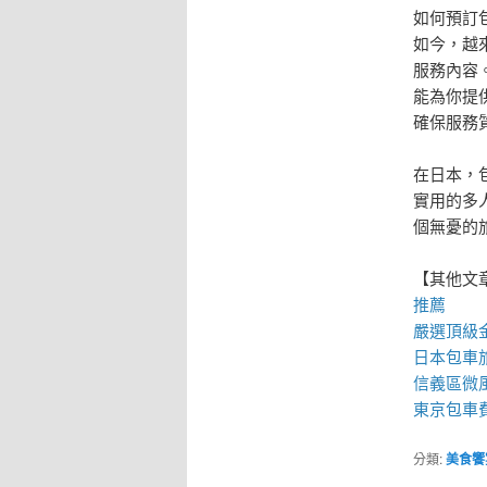
如何預訂
如今，越
服務內容
能為你提
確保服務
在日本，
實用的多
個無憂的
【其他文
推薦
嚴選頂級
日本包車
信義區微
東京包車
分類:
美食饗