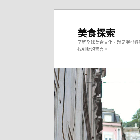
跳
至
主
美食探索
要
了解全球美食文化，還是獲得餐
內
找到新的驚喜。
容