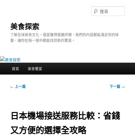
跳
至
搜
主
尋
要
美食探索
內
了解全球美食文化，還是獲得餐廳評價，我們的內容都能滿足你的味
容
蕾，讓你在每一餐中都能找到新的驚喜。
主
首頁
美食饗宴
要
選
單
文
←
上一篇
下一篇
→
章
導
覽
日本機場接送服務比較：省錢
又方便的選擇全攻略