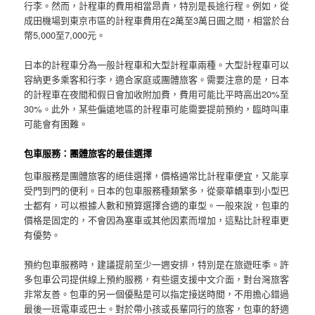
行李。然而，計程車的費用相當昂貴，特別是長途行程。例如，從
成田機場到東京市區的計程車費用在2萬至3萬日圓之間，相當於台
幣5,000至7,000元。
日本的計程車分為一般計程車和大型計程車兩種。大型計程車可以
容納更多乘客和行李，適合家庭或團體旅客。需要注意的是，日本
的計程車在夜間和假日會加收附加費，費用可能比平時高出20%至
30%。此外，某些偏遠地區的計程車可能需要提前預約，臨時叫車
可能會有困難。
包車服務：團體旅客的最佳選擇
包車服務是團體旅客的絕佳選擇，價格通常比計程車便宜，又能享
受門到門的便利。日本的包車服務種類繁多，從豪華轎車到小型巴
士都有，可以根據人數和預算選擇合適的車型。一般來說，包車的
價格是固定的，不會因為塞車或其他因素而增加，這點比計程車更
有優勢。
預約包車服務時，建議提前至少一週安排，特別是在旅遊旺季。許
多包車公司提供線上預約服務，有些還支援中文介面，對台灣旅客
非常友善。包車的另一個優點是可以指定接送時間，不用擔心錯過
最後一班電車或巴士。對於帶小孩或長輩同行的旅客，包車的舒適