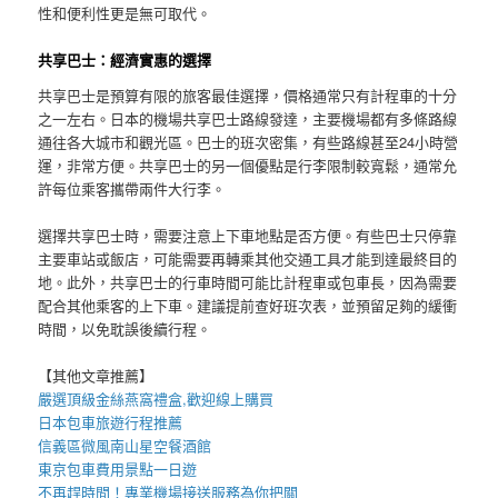
性和便利性更是無可取代。
共享巴士：經濟實惠的選擇
共享巴士是預算有限的旅客最佳選擇，價格通常只有計程車的十分
之一左右。日本的機場共享巴士路線發達，主要機場都有多條路線
通往各大城市和觀光區。巴士的班次密集，有些路線甚至24小時營
運，非常方便。共享巴士的另一個優點是行李限制較寬鬆，通常允
許每位乘客攜帶兩件大行李。
選擇共享巴士時，需要注意上下車地點是否方便。有些巴士只停靠
主要車站或飯店，可能需要再轉乘其他交通工具才能到達最終目的
地。此外，共享巴士的行車時間可能比計程車或包車長，因為需要
配合其他乘客的上下車。建議提前查好班次表，並預留足夠的緩衝
時間，以免耽誤後續行程。
【其他文章推薦】
嚴選頂級金絲
燕窩
禮盒
,歡迎線上購買
日本包車
旅遊行程推薦
信義區微風南山星空
餐酒館
東京包車
費用景點一日遊
不再趕時間！專業
機場接送
服務為你把關