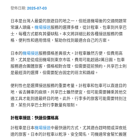
發佈日期:
2025-07-03
日本是台灣人最愛的旅遊目的地之一，但抵達機場後的交通問題常
常讓人頭痛。
機場接送
服務的選擇多樣，從計程車、包車到共享巴
士，每種方式都有其優缺點。本文將詳細比較各種接送服務的價
格、便利性和適用情境，幫助你找到最適合自己的方案。
日本的
機場接送
服務價格差異很大。計程車雖然方便，但費用高
昂，尤其是從成田機場到東京市區，費用可能超過2萬日圓。包車
服務適合團體旅客，價格相對合理，但需要提前預約。共享巴士則
是最經濟的選擇，但需要配合固定的班次和路線。
便利性也是選擇接送服務的重要考量。計程車和包車可以直達目的
地，省去轉車的麻煩。共享巴士雖然便宜，但可能需要轉乘其他交
通工具才能到達最終目的地。此外，行李多的旅客可能需要特別注
意，某些共享巴士對行李數量有限制。
計程車接送：快速但價格高
計程車是日本
機場接送
中最快速的方式，尤其適合趕時間或深夜抵
達的旅客。日本的計程車以乾淨、安全聞名，司機通常會幫忙搬運