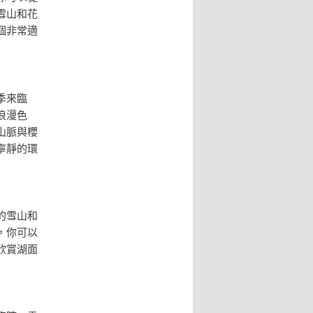
雪山和花
個非常適
季來臨
浪漫色
山脈與櫻
寧靜的環
的雪山和
，你可以
欣賞湖面