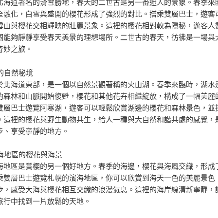
北海道著名的滑雪勝地，春天的二世古是另一番迷人的景象。春季來
全融化，白雪與盛開的櫻花形成了強烈的對比。搭乘雙層巴士，遊客
雪山與櫻花交相輝映的壯麗景象。這裡的櫻花相對較為隱秘，遊客人
個能夠靜靜享受春天美景的理想場所。二世古的春天，彷彿是一場與
奇妙之旅。
湖的自然秘境
於北海道東部，是一個以自然景觀著稱的火山湖。春季來臨時，湖水
的森林和山脈開始復甦，櫻花和其他花卉相繼綻放，構成了一幅美麗
雙層巴士遊覽阿寒湖，遊客可以輕鬆欣賞湖邊的櫻花和森林景色，並
。這裡的櫻花與野生動物共生，給人一種與大自然和諧共處的感覺，
步、享受寧靜的地方。
濱海地區的櫻花與海景
海地區是賞櫻的另一個好地方。春季的海邊，櫻花與海風交織，形成
乘雙層巴士遊覽札幌的濱海地區，你可以欣賞到海天一色的美麗景色
步，感受大海與櫻花相互交織的浪漫氣息。這裡的海岸線清新寧靜，
旅行中找到一片放鬆的天地。