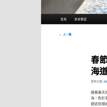
主
首頁
美食饗宴
要
選
單
文
←
上一篇
章
導
覽
春
海
發佈日期:
20
隨著春天
海。對於
遊這些隱