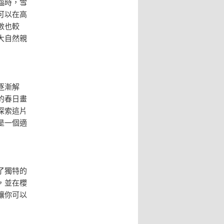
臨時，雪
可以在高
數也較
大自然親
逐漸解
的春日畫
探索這片
是一個適
了獨特的
，並在櫻
讓你可以