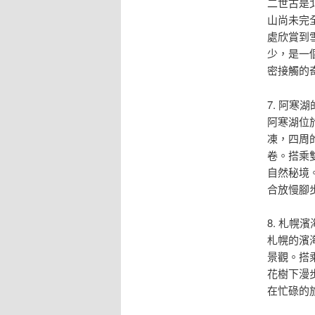
二世古是
山尚未完
處欣賞到
少，是一
密接觸的
7. 阿寒
阿寒湖位
凍，四周
卷。搭乘
自然秘境
合放慢腳
8. 札幌
札幌的濱
景觀。搭
花樹下漫
在忙碌的