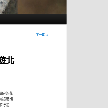
下一篇
→
遊北
繽紛的花
無疑是暢
旅行體