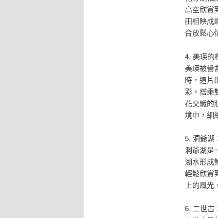
高空欣賞
田相映成
合放鬆心
4. 美瑛
美瑛被譽
時，這片
彩。搭乘
花交織的
境中，細
5. 洞爺
洞爺湖是
湖水形成
輕鬆欣賞
上的風光
6. 二世