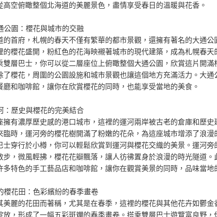
從高空俯瞰整個北海道的美麗景色，盡情享受春日的溫暖與花香。
大通公園：櫻花與城市的交融
道的首府，札幌的春天不僅有繁華的都市景觀，還擁有著名的大通公
裡的櫻花盛開，粉紅色的花海映襯著城市的現代建築，成為札幌春天
乘雙層巴士，你可以從二層座位上俯瞰整個大通公園，欣賞這片開滿
除了櫻花，周圍的公園設施和城市景觀也讓這個地方充滿活力。大通
餐廳和咖啡館，讓你在欣賞櫻花的同時，也能享受當地的美食。
運河：歷史與櫻花的完美結合
座擁有濃厚歷史感的港口城市，這裡的運河兩岸被古老的倉庫和歷史
來臨時，運河旁的櫻花樹開滿了粉嫩的花朵，為這座城市增添了浪漫
巴士穿行於小樽，你可以輕鬆欣賞到運河與櫻花交織的美景。運河旁
散步，微風輕拂，櫻花花瓣飄落，讓人彷彿置身於浪漫的時光隧道。
許多特色的手工藝品店和咖啡館，讓你在觀賞美景的同時，品味當地
野的櫻花田：色彩繽紛的春季畫卷
其美麗的花田而著稱，尤其是在春季，這裡的櫻花與其他花卉如鬱金
綻放，形成了一幅五彩斑斕的春季畫卷。搭乘雙層巴士遊覽富良野，