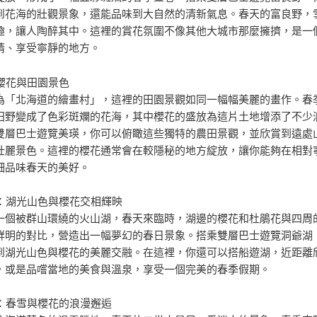
到花海的壯觀景象，還能品味到大自然的清新氣息。春天的富良野，
趣，讓人陶醉其中。這裡的賞花氛圍不像其他大城市那麼擁擠，是一
情、享受寧靜的地方。
的櫻花與田園景色
為「北海道的繪畫村」，這裡的田園景觀如同一幅幅美麗的畫作。春
田野變成了色彩斑斕的花海，其中櫻花的盛放為這片土地增添了不少
雙層巴士遊覽美瑛，你可以俯瞰這些獨特的農田景觀，並欣賞到遠處
壯麗景色。這裡的櫻花通常會在較隱秘的地方綻放，讓你能夠在相對
細品味春天的美好。
湖：湖光山色與櫻花交相輝映
一個被群山環繞的火山湖，春天來臨時，湖邊的櫻花和杜鵑花與四周
鮮明的對比，營造出一幅夢幻的春日景象。搭乘雙層巴士遊覽洞爺湖
到湖光山色與櫻花的美麗交融。在這裡，你還可以搭船遊湖，近距離
，或是品嚐當地的美食與溫泉，享受一個完美的春季假期。
古：春雪與櫻花的浪漫邂逅