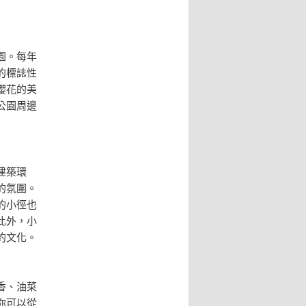
園。每年
的標誌性
櫻花的美
公園周邊
建築環
的氛圍。
的小徑也
此外，小
的文化。
香、油菜
你可以從