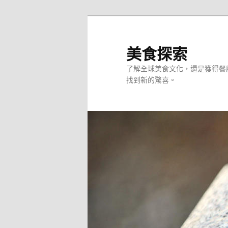
跳
至
主
美食探索
要
了解全球美食文化，還是獲得餐
內
找到新的驚喜。
容