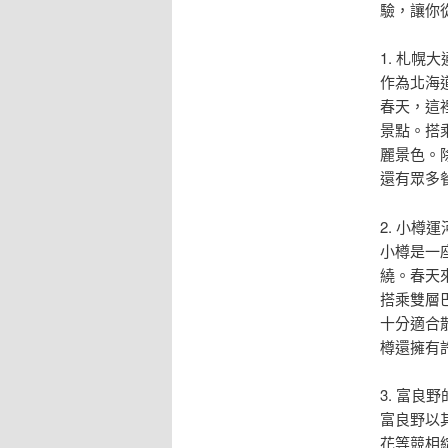
驗，讓你
1. 札幌
作為北海
春天，這
景點。搭
麗景色。
還有眾多
2. 小樽
小樽是一
繞。春天
搭乘雙層
十分適合
樽還擁有
3. 富良
富良野以
花等競相