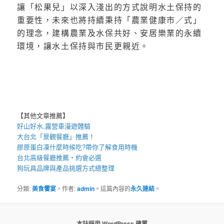
讓「松果兒」以深入淺出的方式說明水土保持的
重要性，未來也將持續秉持「農業健康市／式」
的理念，建構農業及水保共好、安居樂業的永續
環境，讓水土保持與市民更親近。
【其他文章推薦】
好山好水,
露營車
漫遊體驗
大台北「
景觀餐廳
」推薦！
膠原蛋白凍
什麼時候吃?帶你了解食用時機
台北高級餐廳
推薦・約會必選
狗玩具
品牌與產品挑選方式總整理
分類:
美食饗宴
，作者:
admin
。這篇內容的
永久連結
。
本站採用 WordPress 建置