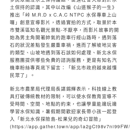
土保持的認識，其中以改編《山道猴子的一生》
推出「峠 M.R.D x C.A.C NTPC 水保專車上山
囉」創意宣導影片，透過實拍的方式，取景於本
市雙溪區知名觀光景點-不厭亭，而影片故事的開
始為男主角開著帥氣的跑車行經山路時，遇到落
石的狀況差點發生嚴重車禍，進而了解坡地災害
的類型、山坡地遇到落石該如何處理、新北水保
服務團提供哪些免費的諮詢服務，更是有知名汽
機車粉絲專頁底下留言：「新北市政府越來越懂
民眾了」。
新北市農業局代理局長諶錫輝表示，科技線上教
具打破傳統教材的限制，可以使水保教育宣導不
受時間、空間、地點的約束，也讓學童能邊玩邊
學習水保知識，暑假期間歡迎家長帶小孩一起登
入「新北水保探險島-松果兒的奇幻冒險」
(https://app.gather.town/app/la2gCt98v7ni99