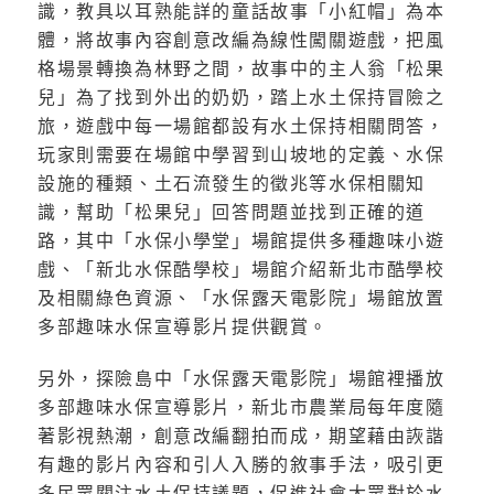
識，教具以耳熟能詳的童話故事「小紅帽」為本
體，將故事內容創意改編為線性闖關遊戲，把風
格場景轉換為林野之間，故事中的主人翁「松果
兒」為了找到外出的奶奶，踏上水土保持冒險之
旅，遊戲中每一場館都設有水土保持相關問答，
玩家則需要在場館中學習到山坡地的定義、水保
設施的種類、土石流發生的徵兆等水保相關知
識，幫助「松果兒」回答問題並找到正確的道
路，其中「水保小學堂」場館提供多種趣味小遊
戲、「新北水保酷學校」場館介紹新北市酷學校
及相關綠色資源、「水保露天電影院」場館放置
多部趣味水保宣導影片提供觀賞。
另外，探險島中「水保露天電影院」場館裡播放
多部趣味水保宣導影片，新北市農業局每年度隨
著影視熱潮，創意改編翻拍而成，期望藉由詼諧
有趣的影片內容和引人入勝的敘事手法，吸引更
多民眾關注水土保持議題，促進社會大眾對於水