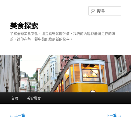
跳
至
搜
主
尋
要
美食探索
內
了解全球美食文化，還是獲得餐廳評價，我們的內容都能滿足你的味
容
蕾，讓你在每一餐中都能找到新的驚喜。
主
首頁
美食饗宴
要
選
單
文
←
上一篇
下一篇
→
章
導