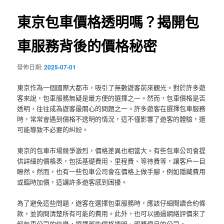
覽
東京包車價格透明嗎？揭開包
車服務背後的價格秘密
發佈日期:
2025-07-01
東京作為一個國際大都市，吸引了無數遊客前來觀光。對於許多遊
客來說，包車服務無疑是最方便的選擇之一。然而，包車價格是否
透明，往往成為遊客最關心的問題之一。許多遊客在選擇包車服務
時，常常會遇到價格不透明的情況，這不僅影響了遊客的體驗，還
可能導致不必要的糾紛。
東京的包車市場競爭激烈，價格差異也相當大。有些包車公司會提
供詳細的價格表，包括基礎費用、里程費、等待費等，讓客戶一目
瞭然。然而，也有一些包車公司會在價格上做手腳，例如隱藏費用
或臨時加價，這讓許多遊客感到困擾。
為了避免這些問題，遊客在選擇包車服務時，應該仔細閱讀合約條
款，並詢問清楚所有可能的費用。此外，也可以通過網絡評價來了
解包車公司的信譽，選擇那些價格透明、服務優良的公司。