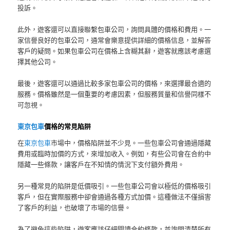
投訴。
此外，遊客還可以直接聯繫包車公司，詢問具體的價格和費用。一
家信譽良好的包車公司，通常會樂意提供詳細的價格信息，並解答
客戶的疑問。如果包車公司在價格上含糊其辭，遊客就應該考慮選
擇其他公司。
最後，遊客還可以通過比較多家包車公司的價格，來選擇最合適的
服務。價格雖然是一個重要的考慮因素，但服務質量和信譽同樣不
可忽視。
東京包車
價格的常見陷阱
在
東京包車
市場中，價格陷阱並不少見。一些包車公司會通過隱藏
費用或臨時加價的方式，來增加收入。例如，有些公司會在合約中
隱藏一些條款，讓客戶在不知情的情況下支付額外費用。
另一種常見的陷阱是低價吸引。一些包車公司會以極低的價格吸引
客戶，但在實際服務中卻會通過各種方式加價。這種做法不僅損害
了客戶的利益，也破壞了市場的信譽。
為了避免這些陷阱，遊客應該仔細閱讀合約條款，並詢問清楚所有