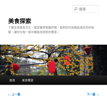
跳
至
搜
主
尋
要
美食探索
內
了解全球美食文化，還是獲得餐廳評價，我們的內容都能滿足你的味
容
蕾，讓你在每一餐中都能找到新的驚喜。
主
首頁
美食饗宴
要
選
單
文
←
上一篇
下一篇
→
章
導