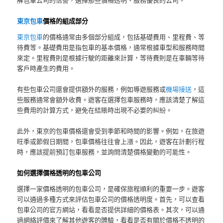
東京包車
價格的組成部分
東京包車
的價格通常由多個部分組成，包括基礎費用、里程費、等
待費等。基礎費用是指包車的基本價格，通常根據車型和服務時間
來定。里程費則是根據行駛的距離來計算，等待費則是在車輛等待
客戶時產生的費用。
有些包車公司還會提供額外的服務，例如導遊服務或
機場接送
，這
些服務通常會額外收費。遊客在選擇包車服務時，應該清楚了解這
些費用的計算方式，避免在結賬時出現不必要的糾紛。
此外，東京的包車價格還會受到季節和時間的影響。例如，在旅遊
旺季或節假日期間，包車價格往往會上漲。因此，遊客在計劃行程
時，應該提前預訂包車服務，並詢問清楚價格變動的可能性。
如何選擇價格透明的包車公司
選擇一家價格透明的包車公司，是確保旅程順利的重要一步。遊客
可以通過多種方式來評估包車公司的價格透明度。首先，可以查看
包車公司的官方網站，看看是否提供詳細的價格表。其次，可以通
過網絡評價來了解其他遊客的體驗，看看是否有關於價格不透明的