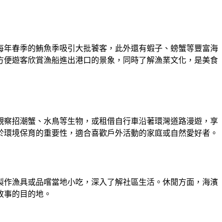
每年春季的鮪魚季吸引大批饕客，此外還有蝦子、螃蟹等豐富海
方便遊客欣賞漁船進出港口的景象，同時了解漁業文化，是美食
觀察招潮蟹、水鳥等生物，或租借自行車沿著環灣道路漫遊，享
於環境保育的重要性，適合喜歡戶外活動的家庭或自然愛好者。
製作漁具或品嚐當地小吃，深入了解社區生活。休閒方面，海濱
故事的目的地。