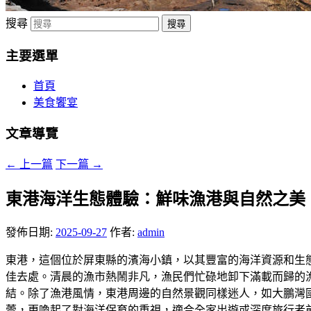
搜尋
主要選單
首頁
美食饗宴
文章導覽
←
上一篇
下一篇
→
東港海洋生態體驗：鮮味漁港與自然之美
發佈日期:
2025-09-27
作者:
admin
東港，這個位於屏東縣的濱海小鎮，以其豐富的海洋資源和生
佳去處。清晨的漁市熱鬧非凡，漁民們忙碌地卸下滿載而歸的
結。除了漁港風情，東港周邊的自然景觀同樣迷人，如大鵬灣
蕾，更喚起了對海洋保育的重視，適合全家出遊或深度旅行者