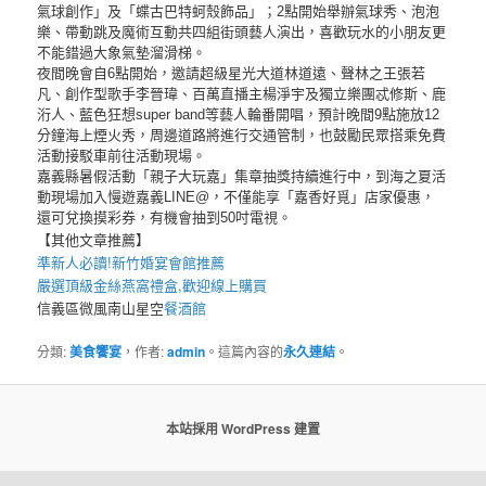
氣球創作」及「蝶古巴特蚵殼飾品」；2點開始舉辦氣球秀、泡泡
樂、帶動跳及魔術互動共四組街頭藝人演出，喜歡玩水的小朋友更
不能錯過大象氣墊溜滑梯。
夜間晚會自6點開始，邀請超級星光大道林道遠、聲林之王張若
凡、創作型歌手李晉瑋、百萬直播主楊淨宇及獨立樂團忒修斯、鹿
洐人、藍色狂想super band等藝人輪番開唱，預計晚間9點施放12
分鐘海上煙火秀，周邊道路將進行交通管制，也鼓勵民眾搭乘免費
活動接駁車前往活動現場。
嘉義縣暑假活動「親子大玩嘉」集章抽獎持續進行中，到海之夏活
動現場加入慢遊嘉義LINE@，不僅能享「嘉香好覓」店家優惠，
還可兌換摸彩券，有機會抽到50吋電視。
【其他文章推薦】
準新人必讀!
新竹婚宴會館
推薦
嚴選頂級金絲
燕窩
禮盒
,歡迎線上購買
信義區微風南山星空
餐酒館
分類:
美食饗宴
，作者:
admin
。這篇內容的
永久連結
。
本站採用 WordPress 建置