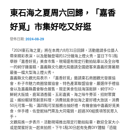
覽
東石海之夏周六回歸，「嘉香
好覓」市集好吃又好逛
發佈日期:
2024-08-29
「2024東石海之夏」將在本周六8月31日回歸，活動邀請多位藝人
帶來精彩表演，以及壓軸登場的12分鐘海上煙火秀，當日下午1點
舉辦「嘉香好覓」美食市集，現場還有限定行動拍貼車以及全台唯
一的蚵仔雞蛋糕，嘉義縣文化觀光局邀請全國遊客來嘉義欣賞暑期
最後一檔大型海上煙火秀。
嘉義縣文化觀光局表示，「嘉香好覓」邀請東石商圈觀光發展協
會、朴子市魅力商圈發展協會、特色產業聯盟協會、嚴選伴手禮協
會以及嘉義縣農會聯合展售，限定美食包括海藻鬆餅、蚵仔XO、
鮮蚵大阪燒、鹿茸酒香腸、五彩嘉賓、海之味牛蒡茶、招財聚寶
盆、繽紛蝦球等創意料理，消費就能參加海之夏好禮大放送，消費
50元可集一點，滿四點可至服務台抽好禮，有機會抽中嘉義好覓美
食、伴手禮、佐登妮絲門票及大同電鍋，超過300組獎項等民眾入
手。
文觀局進一步表示，活動現場推出限定行動拍貼車，歡迎全家大小
或是閨蜜好友一起來拍照。下午1點30分起有免費DIY體驗「恐龍