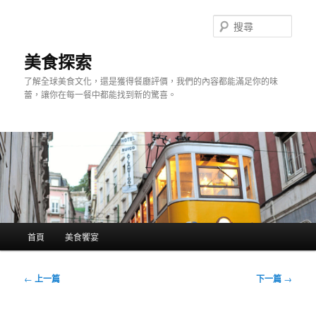
跳
至
搜
主
尋
要
美食探索
內
了解全球美食文化，還是獲得餐廳評價，我們的內容都能滿足你的味
容
蕾，讓你在每一餐中都能找到新的驚喜。
主
首頁
美食饗宴
要
選
單
文
←
上一篇
下一篇
→
章
導