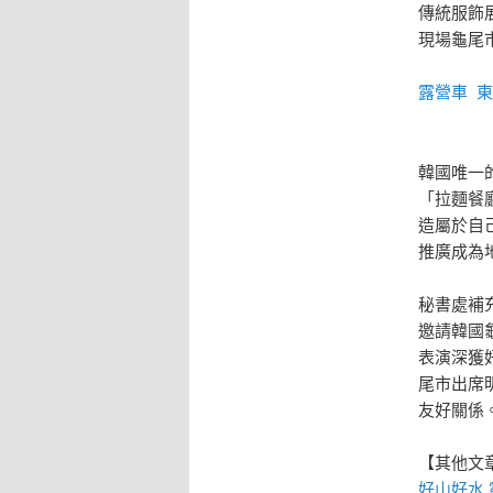
傳統服飾
現場龜尾
露營車
東
韓國唯一
「拉麵餐
造屬於自
推廣成為
秘書處補
邀請韓國
表演深獲
尾市出席
友好關係
【其他文
好山好水,