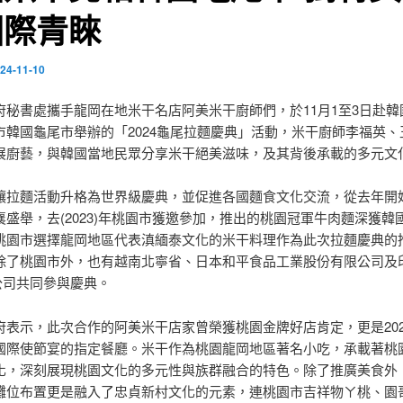
國際青睞
24-11-10
府秘書處攜手龍岡在地米干名店阿美米干廚師們，於11月1至3日赴韓
市韓國龜尾市舉辦的「2024龜尾拉麵慶典」活動，米干廚師李福英、
展廚藝，與韓國當地民眾分享米干絕美滋味，及其背後承載的多元文
讓拉麵活動升格為世界級慶典，並促進各國麵食文化交流，從去年開
襄盛舉，去(2023)年桃園市獲邀參加，推出的桃園冠軍牛肉麵深獲韓
桃園市選擇龍岡地區代表滇緬泰文化的米干料理作為此次拉麵慶典的
除了桃園市外，也有越南北寧省、日本和平食品工業股份有限公司及
od公司共同參與慶典。
府表示，此次合作的阿美米干店家曾榮獲桃園金牌好店肯定，更是202
國際使節宴的指定餐廳。米干作為桃園龍岡地區著名小吃，承載著桃
化，深刻展現桃園文化的多元性與族群融合的特色。除了推廣美食外
攤位布置更是融入了忠貞新村文化的元素，連桃園市吉祥物ㄚ桃、園