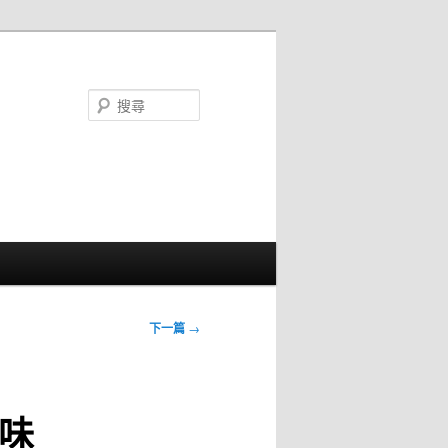
搜
尋
下一篇
→
味