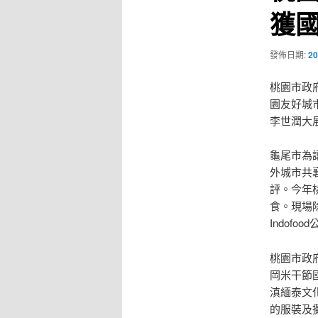
獲
發佈日期:
20
桃園市政
園友好城
李世潤大
龜尾市為
外城市共
評。今年
食。現場
Indofo
桃園市政
岡米干節
滇緬泰文
的服裝及