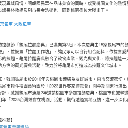
展現異域風情，讓韓國民眾在品味美食的同時，感受桃園文化的熱情
市議長朴教相及副市長金浩燮也一同到桃園攤位大啖米干。
京包車
大阪包車
的拉麵節「龜尾拉麵慶典」已邁向第3屆，本次慶典由15家龜尾市的
廳」，並設置「拉麵工作坊」，讓民眾可以自行組合配料，依據喜愛
己的拉麵。龜尾拉麵慶典融合了飲食產業、觀光與文化，將拉麵這一
地方性的觀光慶典活動，致力於將龜尾市打造成為拉麵文化城市。
充，韓國龜尾市於2016年與桃園市締結為友好城市，兩市交流密切，
龜尾市韓斗禮園藝術團於「2023世界客家博覽會」開幕期間進行演出
好評。感謝龜尾市連續2年邀請桃園市參加拉麵慶典，桃園市也誠摯
明年「2025台灣燈會在桃園」活動，期待透過實地互訪，進一步深化
。
章推薦】
露營車
漫遊體驗