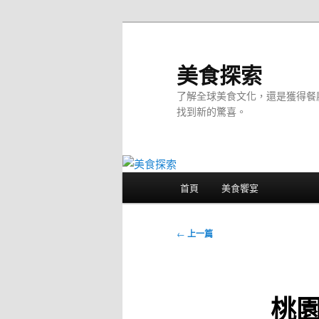
跳
至
主
美食探索
要
了解全球美食文化，還是獲得餐
內
找到新的驚喜。
容
主
首頁
美食饗宴
要
選
單
文
←
上一篇
章
導
覽
桃