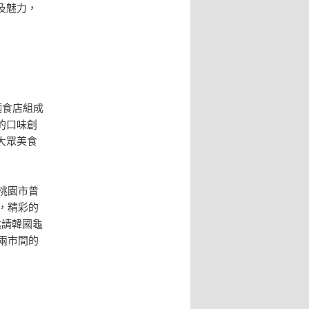
及魅力，
麵食店組成
的口味創
大眾美食
桃園市曾
，精彩的
邀請韓國龜
兩市間的