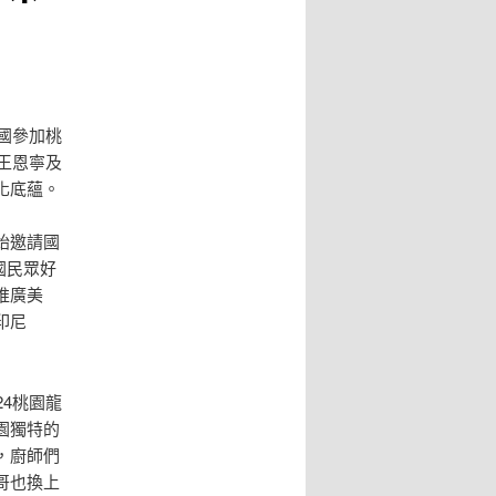
國參加桃
王恩寧及
化底蘊。
始邀請國
國民眾好
推廣美
印尼
4桃園龍
園獨特的
，廚師們
哥也換上