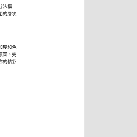
分法構
面的層次
和度和色
氛圍。完
你的精彩