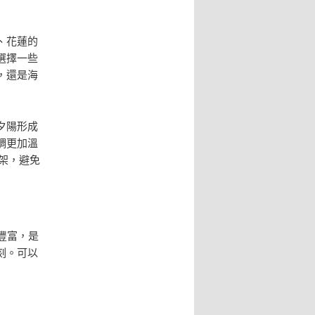
、花蓮的
選擇一些
，還是海
夕陽形成
調更加溫
架，避免
豐富，是
刻。可以