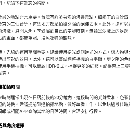
門，記錄下這難忘的瞬間。
合適的地點非常重要。台灣有許多著名的海邊景點，如墾丁的白沙灣
台東的三仙台等，這些地方都是拍攝夕陽的絕佳去處。此外，還可以
的海灘，避開人潮，享受屬於自己的寧靜時刻。無論是沙灘上的足跡
石的畫面，都能為照片增添獨特的韻味。
時，光線的運用至關重要。建議使用逆光或側逆光的方式，讓人物與
造出剪影的效果。此外，還可以嘗試調整相機的白平衡，讓夕陽的色
使用手機拍攝，可以開啟HDR模式，捕捉更多的細節。記得帶上三腳
畫質。
最佳拍攝時間
金時刻通常出現在日落前後的30分鐘內，這段時間的光線柔和，色彩
照的時機。建議提前到達拍攝地點，做好準備工作，以免錯過最佳時
預報或相關APP查詢當地的日落時間，合理安排行程。
技巧與角度選擇