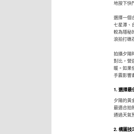
地按下快
選擇一個
七星潭、
較為隱秘
浪拍打礁
拍攝夕陽
對比，營
暖。如果
手震影響
1. 選擇
夕陽的黃
最適合拍
通過天氣
2. 構圖