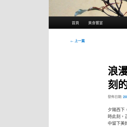
主
首頁
美食饗宴
要
選
單
文
←
上一篇
章
導
覽
浪
刻
發佈日期:
20
夕陽西下
時此刻，
中留下美