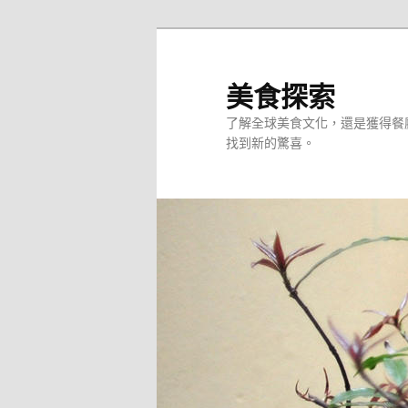
跳
至
主
美食探索
要
了解全球美食文化，還是獲得餐
內
找到新的驚喜。
容