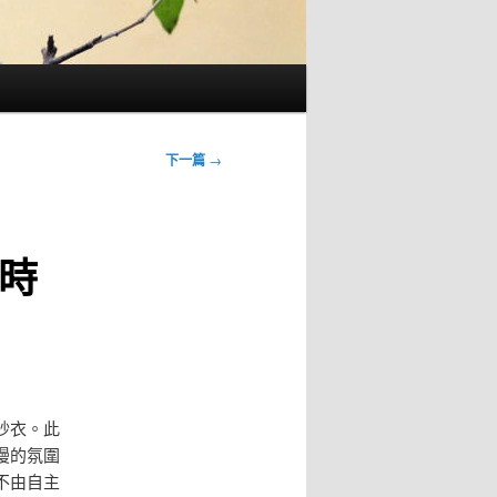
下一篇
→
時
紗衣。此
漫的氛圍
不由自主