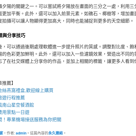
攝夕陽的關鍵之一。可以嘗試將夕陽放在畫面的三分之一處，利用三
面更加平衡。此外，還可以加入前景元素，如礁石、椰樹等，增加畫
度拍攝可以讓人物顯得更加高大，同時也能捕捉到更多的天空細節。
處理與分享技巧
後，可以通過後期處理軟體進一步提升照片的質感。調整對比度、飽
陽的色彩更加鮮明。此外，還可以加入一些濾鏡效果，營造出不同的
忘了在社交媒體上分享你的作品，並加上相關的標籤，讓更多人看到
章推薦】
金絲
燕窩
禮盒
,歡迎線上購買
旅遊行程推薦
風南山星空
餐酒館
費用景點一日遊
間！專業
機場接送
服務為你把關
宴
，作者:
admin
。這篇內容的
永久連結
。