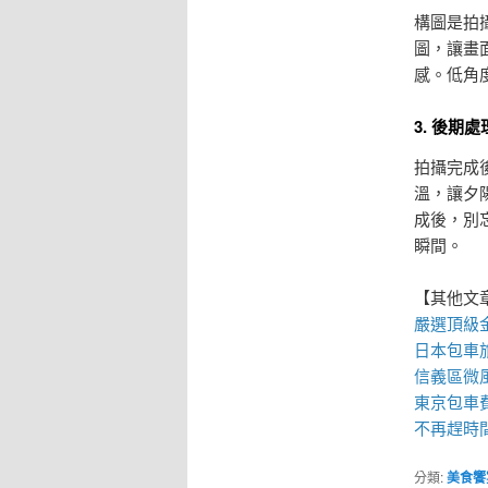
構圖是拍
圖，讓畫
感。低角
3. 後期
拍攝完成
溫，讓夕
成後，別
瞬間。
【其他文
嚴選頂級
日本包車
信義區微
東京包車
不再趕時
分類:
美食饗