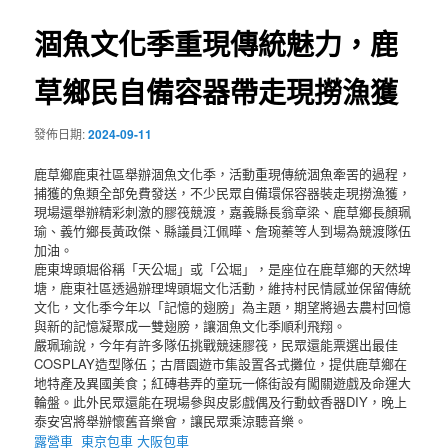
覽
涸魚文化季重現傳統魅力，鹿
草鄉民自備容器帶走現撈漁獲
發佈日期:
2024-09-11
鹿草鄉鹿東社區舉辦涸魚文化季，活動重現傳統涸魚牽罟的過程，
捕獲的魚類全部免費發送，不少民眾自備環保容器裝走現撈漁獲，
現場還舉辦精彩刺激的膠筏競渡，嘉義縣長翁章梁、鹿草鄉長顏珮
瑜、義竹鄉長黃政傑、縣議員江佩曄、詹琬蓁等人到場為競渡隊伍
加油。
鹿東埤頭堀俗稱「天公堀」或「公堀」，是座位在鹿草鄉的天然埤
塘，鹿東社區透過辦理埤頭堀文化活動，維持村民情感並保留傳統
文化，文化季今年以「記憶的翅膀」為主題，期望將過去農村回憶
與新的記憶凝聚成一雙翅膀，讓涸魚文化季順利飛翔。
嚴珮瑜說，今年有許多隊伍挑戰競速膠筏，民眾還能票選出最佳
COSPLAY造型隊伍；古厝園遊市集設置各式攤位，提供鹿草鄉在
地特產及異國美食；紅磚巷弄的童玩一條街設有闖關遊戲及命運大
輪盤。此外民眾還能在現場參與皮影戲偶及行動蚊香器DIY，晚上
泰安宮將舉辦懷舊音樂會，讓民眾乘涼聽音樂。
露營車
東京包車
大阪包車