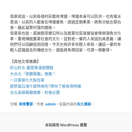
翁章梁說，以前各個村莊都有埤塘，埤塘本身可以防洪，也有風水
意涵，以前的人都會在埤塘養魚，透過定期牽罟，將魚分給左鄰右
舍，藉此凝聚村落的關係。
翁章梁也說，感謝鹿草鄉公所以及鹿東社區發展協會舉辦涸魚文化
季，重現傳統農業社會的文化，這對老一輩的人來說別具意義，讓
他們可以回顧從前回憶，今天也有許多年輕人參與，讓這一輩的年
輕人認識過去的傳統文化，還能將魚帶回家，可謂一舉數得。
【其他文章推薦】
好山好水,
露營車
漫遊體驗
大台北「
景觀餐廳
」推薦！
一日客製化
大阪包車
膠原蛋白凍
什麼時候吃?帶你了解食用時機
台北高級餐廳
推薦・約會必選
分類:
美食饗宴
，作者:
admin
。這篇內容的
永久連結
。
本站採用 WordPress 建置