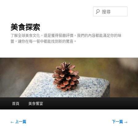
跳
至
搜
主
尋
要
美食探索
內
了解全球美食文化，還是獲得餐廳評價，我們的內容都能滿足你的味
容
蕾，讓你在每一餐中都能找到新的驚喜。
主
首頁
美食饗宴
要
選
單
文
←
上一篇
下一篇
→
章
導