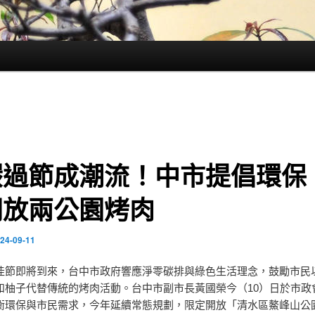
碳過節成潮流！中市提倡環保 
開放兩公園烤肉
24-09-11
佳節即將到來，台中市政府響應淨零碳排與綠色生活理念，鼓勵市民
和柚子代替傳統的烤肉活動。台中市副市長黃國榮今（10）日於市政
衡環保與市民需求，今年延續常態規劃，限定開放「清水區鰲峰山公