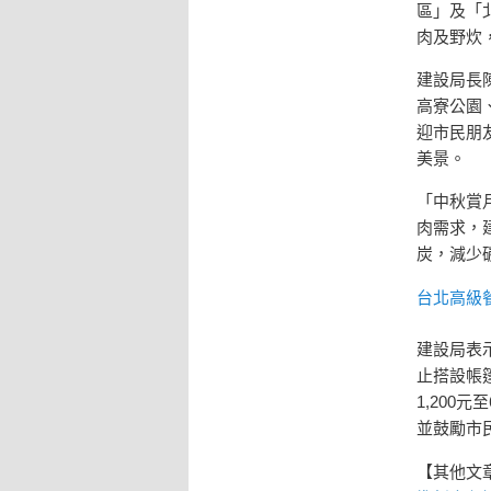
區」及「
肉及野炊
建設局長
高寮公園
迎市民朋
美景。
「中秋賞
肉需求，
炭，減少
台北高級
建設局表
止搭設帳
1,200
並鼓勵市
【其他文