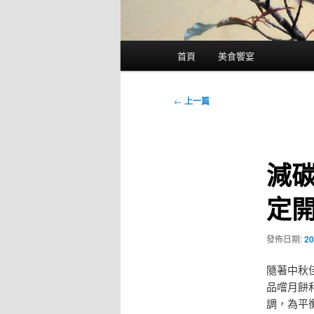
主
首頁
美食饗宴
要
選
單
文
←
上一篇
章
導
覽
減
定
發佈日期:
20
隨著中秋
品嚐月餅
調，為平