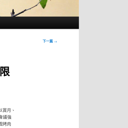
下一篇
→
限
以賞月、
會議強
園烤肉