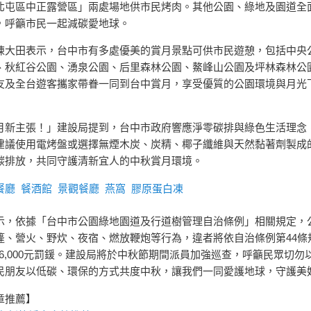
北屯區中正露營區」兩處場地供市民烤肉。其他公園、綠地及園道全
，呼籲市民一起減碳愛地球。
陳大田表示，台中市有多處優美的賞月景點可供市民遊憩，包括中央
、秋紅谷公園、湧泉公園、后里森林公園、鰲峰山公園及坪林森林公
友及全台遊客攜家帶眷一同到台中賞月，享受優質的公園環境與月光
月新主張！」建設局提到，台中市政府響應淨零碳排與綠色生活理念
建議使用電烤盤或選擇無煙木炭、炭精、椰子纖維與天然黏著劑製成
碳排放，共同守護清新宜人的中秋賞月環境。
餐廳
餐酒館
景觀餐廳
燕窩
膠原蛋白凍
示，依據「台中市公園綠地園道及行道樹管理自治條例」相關規定，
篷、營火、野炊、夜宿、燃放鞭炮等行為，違者將依自治條例第44條
元至6,000元罰鍰。建設局將於中秋節期間派員加強巡查，呼籲民眾切勿
民朋友以低碳、環保的方式共度中秋，讓我們一同愛護地球，守護美
章推薦】