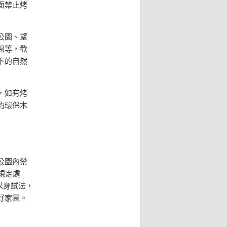
面禁止烤
公園、望
園等，歡
下的自然
，如有烤
的環保木
公園內禁
規定處
以身試法，
好家園。