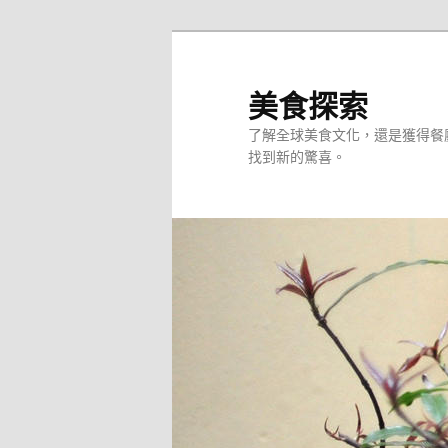
跳
至
主
美食探索
要
了解全球美食文化，還是獲得餐
內
找到新的驚喜。
容