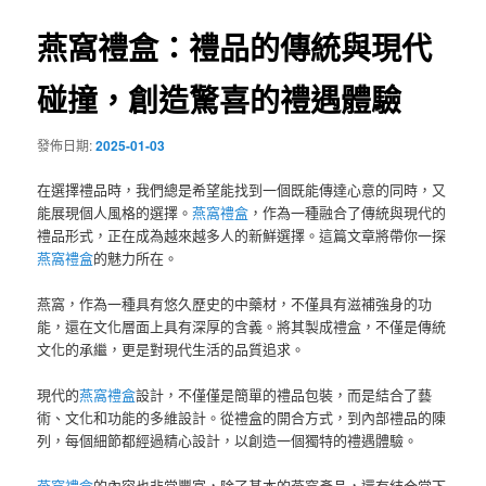
覽
燕窩禮盒：禮品的傳統與現代
碰撞，創造驚喜的禮遇體驗
發佈日期:
2025-01-03
在選擇禮品時，我們總是希望能找到一個既能傳達心意的同時，又
能展現個人風格的選擇。
燕窩禮盒
，作為一種融合了傳統與現代的
禮品形式，正在成為越來越多人的新鮮選擇。這篇文章將帶你一探
燕窩禮盒
的魅力所在。
燕窩，作為一種具有悠久歷史的中藥材，不僅具有滋補強身的功
能，還在文化層面上具有深厚的含義。將其製成禮盒，不僅是傳統
文化的承繼，更是對現代生活的品質追求。
現代的
燕窩禮盒
設計，不僅僅是簡單的禮品包裝，而是結合了藝
術、文化和功能的多維設計。從禮盒的開合方式，到內部禮品的陳
列，每個細節都經過精心設計，以創造一個獨特的禮遇體驗。
燕窩禮盒
的內容也非常豐富，除了基本的燕窩產品，還有結合當下