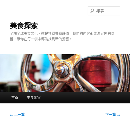
跳
至
搜
主
尋
要
美食探索
內
了解全球美食文化，還是獲得餐廳評價，我們的內容都能滿足你的味
容
蕾，讓你在每一餐中都能找到新的驚喜。
主
首頁
美食饗宴
要
選
單
文
←
上一篇
下一篇
→
章
導