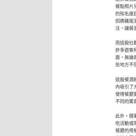
餐點照片分
的知名度
招牌雞尾
注，讓餐
而這股社
許多遊客
面，無論
些地方不
這股餐酒
內吸引了
使得餐廳
不同的驚
此外，隨
吃活動或
餐廳的用