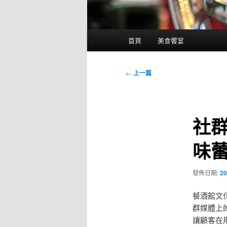
主
首頁
美食饗宴
要
選
單
文
←
上一篇
章
導
覽
社
味
發佈日期:
20
餐酒館文
群媒體上
讓顧客在