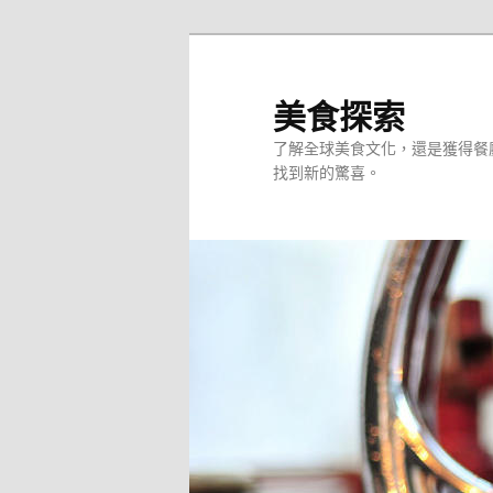
跳
至
主
美食探索
要
了解全球美食文化，還是獲得餐
內
找到新的驚喜。
容