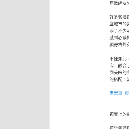
無數網友
許多餐酒
座城市的
添了不少
感到心曠
顯得格外
不僅如此
究，融合
到美味的
的搭配。
露營車
東
視覺上的
這些餐酒