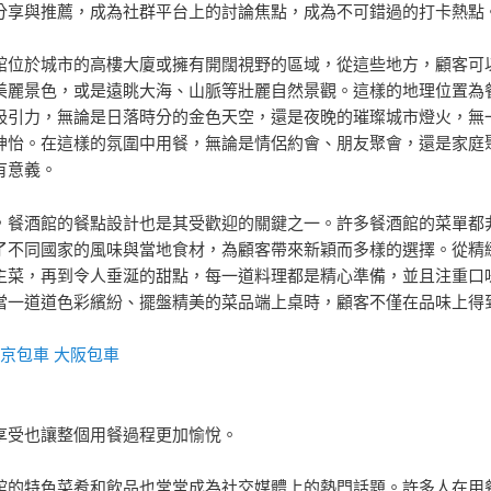
分享與推薦，成為社群平台上的討論焦點，成為不可錯過的打卡熱點
館位於城市的高樓大廈或擁有開闊視野的區域，從這些地方，顧客可
美麗景色，或是遠眺大海、山脈等壯麗自然景觀。這樣的地理位置為
吸引力，無論是日落時分的金色天空，還是夜晚的璀璨城市燈火，無
神怡。在這樣的氛圍中用餐，無論是情侶約會、朋友聚會，還是家庭
有意義。
，餐酒館的餐點設計也是其受歡迎的關鍵之一。許多餐酒館的菜單都
了不同國家的風味與當地食材，為顧客帶來新穎而多樣的選擇。從精
主菜，再到令人垂涎的甜點，每一道料理都是精心準備，並且注重口
當一道道色彩繽紛、擺盤精美的菜品端上桌時，顧客不僅在品味上得
京包車
大阪包車
享受也讓整個用餐過程更加愉悅。
館的特色菜肴和飲品也常常成為社交媒體上的熱門話題。許多人在用