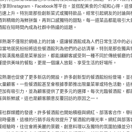
享到Instagram、Facebook等平台，並搭配美食的介紹和心得，
迅速上升。特別是那些創新菜式或獨特飲品，經常引起網友的討論與
酒到精緻的海鮮拼盤，再到口感獨特的甜點，每一道菜品都能吸引大
酒館在短時間內成為社群中熱議的話題。
群熱潮不僅限於網絡上的討論，還讓餐酒館成為人們日常生活中的必
和當地居民紛紛將這些餐酒館列為他們的必訪清單，特別是那些獨具
是裝潢風格還是菜單設計，都能讓顧客感受到一種不同於傳統餐廳的
僅提供美味的餐點，更是一個讓人放鬆、享受生活的好場所。
館熱潮也促使了更多新店的開設，許多創新型的餐酒館紛紛登場，並
大量顧客。一些餐酒館甚至會根據季節推出限量菜單或特色活動，這
更加有吸引力，並為顧客提供了更多元的選擇。每次光臨餐酒館，都
喜與新鮮感，這也是顧客願意反覆回訪的原因之一。
著社群媒體的發達，許多餐酒館也開始積極與網紅、部落客合作，舉
限時優惠，這樣的行銷手段有效提升了餐酒館的曝光率。網紅與部落
餐經驗時，往往會將美麗的景觀、創意料理以及獨特的氛圍拍攝並分