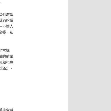
。
以俯瞰整
餐酒館增
一不讓人
聚餐，都
非常講
緻的前菜
味和視覺
到滿足，
餐後會將