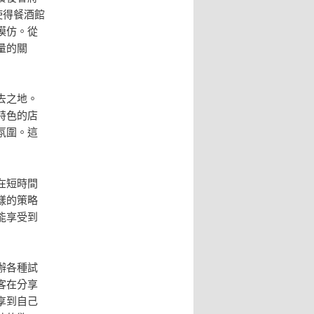
這使得餐酒館
模仿。從
量的關
去之地。
特色的店
氛圍。這
在短時間
樣的策略
能享受到
辦各種試
客在分享
享到自己