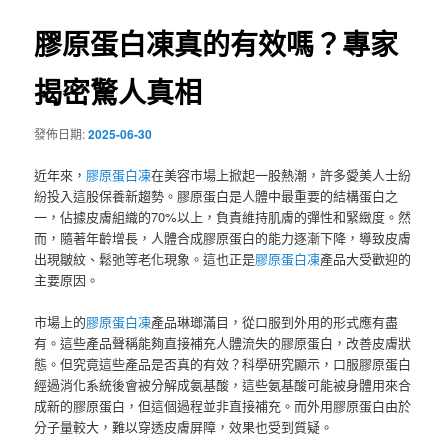
覽
膠原蛋白凍真的有效嗎？專家
揭密驚人真相
發佈日期:
2025-06-30
近年來，
膠原蛋白凍
在美容市場上掀起一股熱潮，許多愛美人士紛
紛投入這股保養新趨勢。膠原蛋白是人體中最重要的結構蛋白之
一，佔據皮膚組織的70%以上，負責維持肌膚的彈性和緊緻度。然
而，隨著年齡增長，人體合成膠原蛋白的能力逐漸下降，導致皮膚
出現皺紋、鬆弛等老化現象。這也正是
膠原蛋白凍
產品大受歡迎的
主要原因。
市場上的
膠原蛋白凍
產品琳瑯滿目，從口服到外用的形式應有盡
有。這些產品聲稱能夠直接補充人體流失的膠原蛋白，改善皮膚狀
態。但究竟這些產品是否真的有效？科學研究顯示，口服膠原蛋白
經過消化系統後會被分解成氨基酸，這些氨基酸可能被身體用來合
成新的膠原蛋白，但這個過程並非直接補充。而外用膠原蛋白由於
分子量較大，難以穿透皮膚屏障，效果也受到質疑。