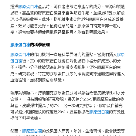
選擇
膠原蛋白凍
產品時，消費者應該注意產品的成分、來源和製造
過程。高品質的膠原蛋白通常來自魚類或牛類，並經過特殊水解處
理以提高吸收率。此外，搭配維生素C等促進膠原蛋白合成的營養
素，效果可能會更好。值得注意的是，膠原蛋白補充並非一蹴可
幾，通常需要持續使用數週甚至數月才能看到明顯效果。
膠原蛋白凍
的科學原理
膠原蛋白凍
的作用機制一直是科學界研究的重點。當我們攝入
膠原
蛋白凍
後，其中的膠原蛋白肽會在消化過程中被分解成更小的分
子。這些小分子肽被認為能夠刺激皮膚細胞，促進膠原蛋白的生
成。研究發現，特定的膠原蛋白肽序列確實能夠穿過腸道屏障進入
血液循環，最終到達皮膚組織。
臨床試驗顯示，持續補充膠原蛋白肽可以顯著改善皮膚彈性和水分
含量。一項為期8週的研究發現，每天補充2.5-5克膠原蛋白肽的參
與者，皮膚彈性提高了約7%。另一項研究則指出，膠原蛋白補充
可以減少眼部皺紋的深度達20%。這些數據為
膠原蛋白凍
的有效性
提供了科學依據。
然而，
膠原蛋白凍
的效果因人而異。年齡、生活習慣、飲食狀況等