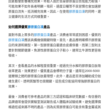
因素都會影響補充效果。年輕人由於自身膠原蛋白合成能力較強，
可能效果不如年長者明顯。吸菸、過度日曬等不良習慣也會加速膠
原蛋白流失，抵消補充效果。因此，在使用
膠原蛋白凍
的同時，建
立健康的生活方式同樣重要。
如何選擇優質
膠原蛋白凍
產品
面對市面上眾多的
膠原蛋白凍
產品，消費者常常感到困惑。優質的
膠原蛋白凍
應該具備幾個關鍵特徵。首先，產品應明確標示膠原蛋
白的來源和類型。第一型膠原蛋白最適合皮膚保養，而第二型則主
要針對關節健康。魚源性膠原蛋白分子較小，通常比牛源性更容易
吸收。
其次，查看產品的水解程度很重要。經過充分水解的膠原蛋白肽吸
收率更高，效果更好。優質產品會標明分子量，通常在2000-5000
道爾頓之間的膠原蛋白肽最理想。此外，產品是否添加輔助成分如
維生素C、透明質酸等也很關鍵，這些成分能協同增強膠原蛋白的
效果。
最後，消費者可參考產品的第三方認證和臨床研究數據。有信譽的
品牌通常會提供實驗室測試報告或人體臨床試驗結果。避免選擇價
格過低或來路不明的產品，因為劣質膠原蛋白可能含有重金屬或其