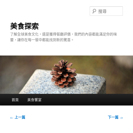
跳
至
搜
主
尋
要
美食探索
內
了解全球美食文化，還是獲得餐廳評價，我們的內容都能滿足你的味
容
蕾，讓你在每一餐中都能找到新的驚喜。
主
首頁
美食饗宴
要
選
單
文
←
上一篇
下一篇
→
章
導