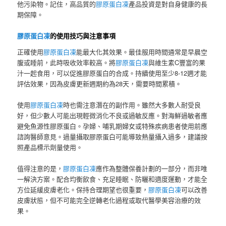
他污染物。記住，高品質的
膠原蛋白凍
產品投資是對自身健康的長
期保障。
膠原蛋白凍
的使用技巧與注意事項
正確使用
膠原蛋白凍
能最大化其效果。最佳服用時間通常是早晨空
腹或睡前，此時吸收效率較高。將
膠原蛋白凍
與維生素C豐富的果
汁一起食用，可以促進膠原蛋白的合成。持續使用至少8-12週才能
評估效果，因為皮膚更新週期約為28天，需要時間累積。
使用
膠原蛋白凍
時也需注意潛在的副作用。雖然大多數人耐受良
好，但少數人可能出現輕微消化不良或過敏反應。對海鮮過敏者應
避免魚源性膠原蛋白。孕婦、哺乳期婦女或特殊疾病患者使用前應
諮詢醫師意見。過量攝取膠原蛋白可能導致熱量攝入過多，建議按
照產品標示劑量使用。
值得注意的是，
膠原蛋白凍
應作為整體保養計劃的一部分，而非唯
一解決方案。配合均衡飲食、充足睡眠、防曬和適度運動，才能全
方位延緩皮膚老化。保持合理期望也很重要，
膠原蛋白凍
可以改善
皮膚狀態，但不可能完全逆轉老化過程或取代醫學美容治療的效
果。