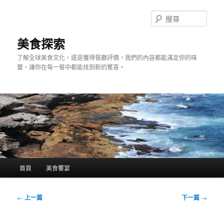
跳
至
搜
主
尋
要
美食探索
內
了解全球美食文化，還是獲得餐廳評價，我們的內容都能滿足你的味
容
蕾，讓你在每一餐中都能找到新的驚喜。
主
首頁
美食饗宴
要
選
單
文
←
上一篇
下一篇
→
章
導