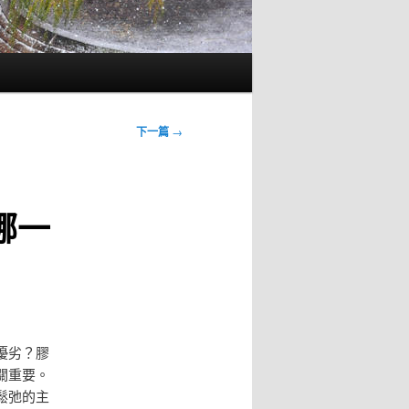
下一篇
→
哪一
優劣？膠
關重要。
鬆弛的主