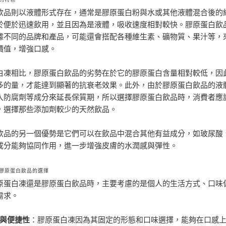
飲品則以液體形式存在，通常是膠原蛋白粉與水或其他液體混合後的
於便於迅速飲用，並且因為是液體，吸收速度相對較快。膠原蛋白飲
據不同的品牌和產品，可能還會搭配各種維生素、礦物質、果汁等，
價值，增強口感。
白凍相比，膠原蛋白飲品的劣勢在於它的膠原蛋白含量相對較低，因
多的量，才能達到顯著的抗衰老效果。此外，由於膠原蛋白飲品的液
入防腐劑等成分來延長保質期，所以選擇膠原蛋白飲品時，消費者應
，選擇那些添加劑較少的天然飲品。
飲品的另一個優勢是它們可以在飲品中混合其他有益成分，如玻尿酸
成分能夠協同作用，進一步增強皮膚的水潤感與彈性。
膠原蛋白飲品的選擇
原蛋白凍還是膠原蛋白飲品時，主要考慮的是個人的生活方式、口味
需求。
與便捷性
：膠原蛋白凍因為其固定的形態和口味選擇，能夠在口感