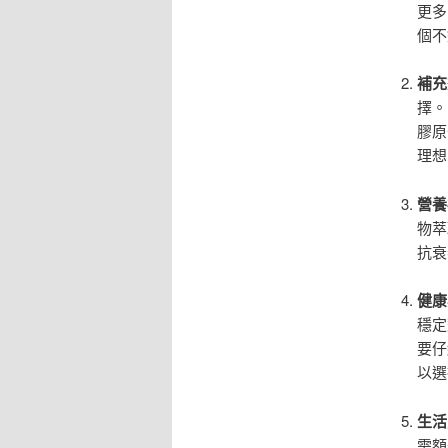
更多
個不
補充
擇。
膠原
理想
營養
物萃
抗衰
健康
穩定
要仔
以選
生活
需額