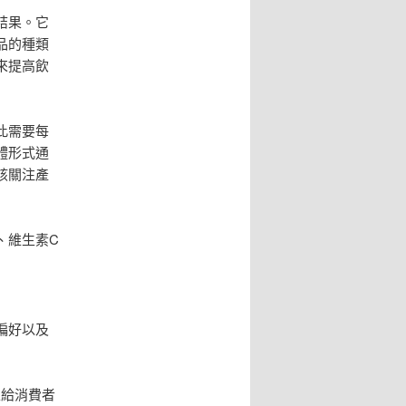
結果。它
品的種類
來提高飲
此需要每
體形式通
該關注產
、維生素C
偏好以及
上給消費者