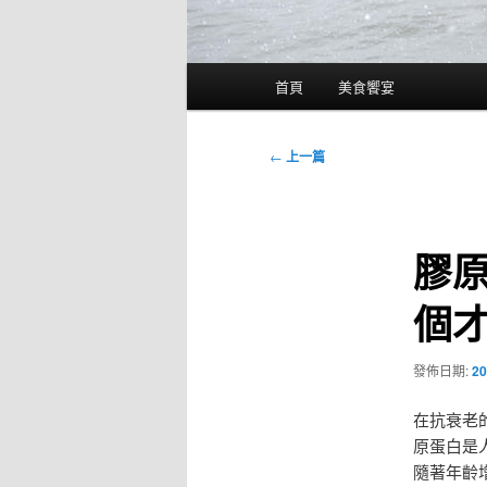
主
首頁
美食饗宴
要
選
單
文
←
上一篇
章
導
覽
膠原
個
發佈日期:
20
在抗衰老
原蛋白是
隨著年齡