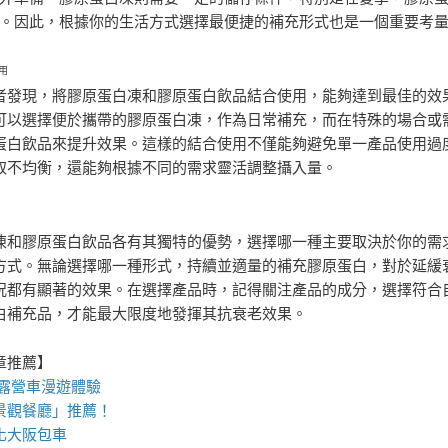
。因此，根據你的生活方式選擇最便捷的補充形式也是一個重要考
用
者發現，將膠原蛋白凍和膠原蛋白飲品結合使用，能夠達到最佳的效
可以選擇便於攜帶的膠原蛋白凍，作為日常補充，而在特殊的場合或
蛋白飲品來提升效果。這樣的結合使用不僅能夠避免單一產品使用過
取不均衡，還能夠根據不同的需求靈活調整攝入量。
凍和膠原蛋白飲品各有其獨特的優勢，選擇哪一種主要取決於你的需
方式。無論選擇哪一種形式，持續並適量的補充膠原蛋白，對於延緩
況都有顯著的效果。在選擇產品時，記得關注產品的成分，選擇符合
白補充品，才能最大限度地發揮其抗衰老效果。
章推薦】
露營車
漫遊體驗
景觀餐廳
」推薦！
化
大阪包車