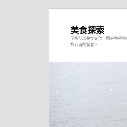
跳
至
主
美食探索
要
了解全球美食文化，還是獲得餐
內
找到新的驚喜。
容