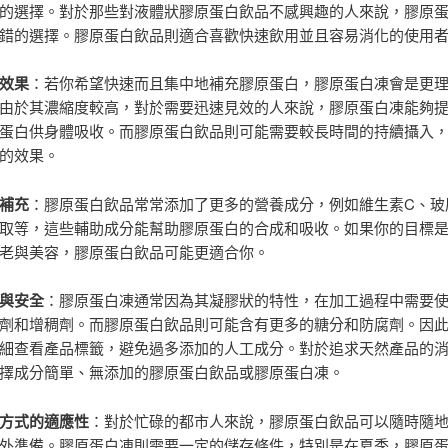
的選擇。對於那些對液體狀膠原蛋白飲品不感興趣的人來說，膠原
錯的選擇。膠原蛋白飲品則適合喜歡快速飲用並且容易消化的使用
效果
：若你希望快速而且集中地補充膠原蛋白，膠原蛋白凍會是更
由於其濃縮度較高，對於需要迅速見效的人來說，膠原蛋白凍能夠
蛋白供身體吸收。而膠原蛋白飲品則可能需要較長時間的持續攝入
的效果。
補充
：膠原蛋白飲品常常添加了更多的營養成分，例如維生素C、玻
取等，這些輔助成分能幫助膠原蛋白的合成和吸收。如果你的目標
老與美容，膠原蛋白飲品可能更適合你。
與安全
：膠原蛋白凍通常因為其凝膠狀的特性，在加工過程中需要
劑和增稠劑。而膠原蛋白飲品則可能含有更多的糖分和防腐劑。因
細查看產品標籤，避免過多添加的人工成分。對於追求天然產品的
擇成分簡單、無添加的膠原蛋白飲品或膠原蛋白凍。
方式的適應性
：對於忙碌的都市人來說，膠原蛋白飲品可以隨時隨
外準備。膠原蛋白凍則需要一定的儲存條件，特別是在夏季，膠原