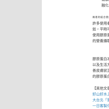
融化
兩者的結合使
許多使用
如，平時
使用膠原
的營養攝
膠原蛋白
以及生活
善皮膚狀
的膠原蛋
【其他文
好山好水,
大台北「
一日客製