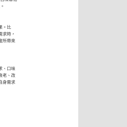
量。
果。比
需求時，
度所帶來
求、口味
衰老、改
自身需求