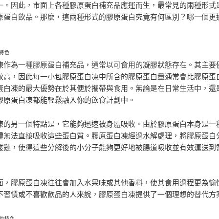
一。因此，市面上各種膠原蛋白補充品應運而生，最常見的兩種形式
原蛋白飲品。那麼，這兩種形式的膠原蛋白究竟有何區別？哪一個更
特色
凍作為一種膠原蛋白補充品，通常以可食用的凝膠狀態存在。其主要
較高，因此每一小包膠原蛋白凍中所含的膠原蛋白量通常會比膠原蛋
蛋白凍的最大優勢在於其便於攜帶與食用。無論是在日常生活中，還
膠原蛋白凍都能輕鬆融入你的飲食計劃中。
凍的另一個特點是，它能夠迅速被身體吸收。由於膠原蛋白本身是一
體無法直接吸收這些蛋白質。膠原蛋白凍經過水解處理，將膠原蛋白
酸鏈，使得這些分解後的小分子能夠更好地被腸道吸收並有效運送到
面，膠原蛋白凍往往會加入水果味或其他香料，使其食用過程更為愉
不習慣或不喜歡飲品的人來說，膠原蛋白凍提供了一個理想的替代方
的特色