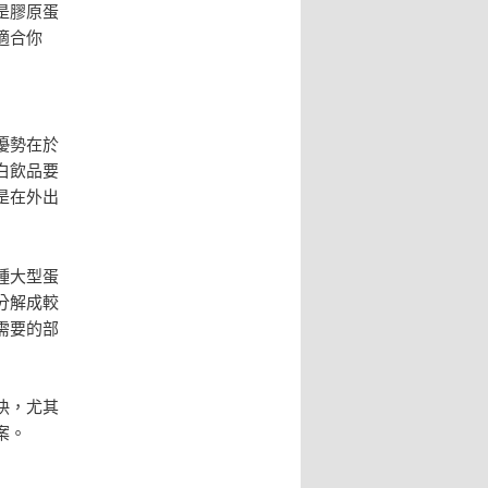
是膠原蛋
適合你
優勢在於
白飲品要
是在外出
種大型蛋
分解成較
需要的部
快，尤其
案。