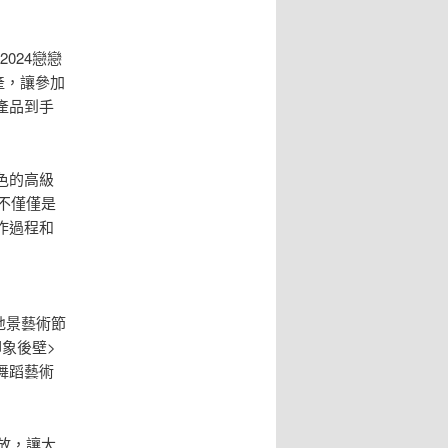
2024戀戀
產，讓參加
產品到手
色的高級
不僅僅是
作過程和
地景藝術節
印象後壁>
舞蹈藝術
開放，讓大