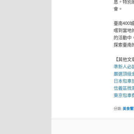
息。特別
會。
臺南40
嚐到當地
的活動中
探索臺南
【其他文
準新人必讀
嚴選頂級
日本包車
信義區微
東京包車
分類:
美食饗