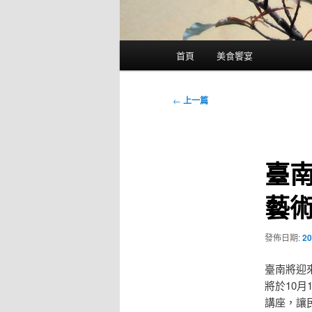
主
首頁
美食饗宴
要
選
單
文
←
上一篇
章
導
覽
臺南
藝
發佈日期:
20
臺南將迎
將於10
講座，讓