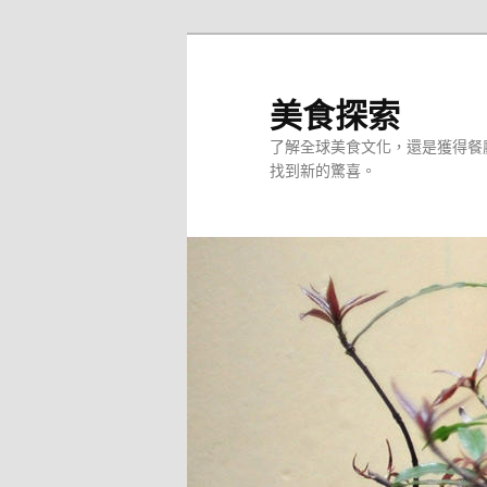
跳
至
主
美食探索
要
了解全球美食文化，還是獲得餐
內
找到新的驚喜。
容