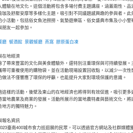
入體驗在地文化。這個活動將包含多場付費主題講座，涵蓋兩性、品
瑜珈及舒壓安摩等多樣化主題，吸引對不同議題感興趣的參與者。此
的小活動，包括俗女魚池撈撈、氣墊遊樂區、俗女盛典市集及小小警
與朋友一起參加。
餐廳
餐酒館
景觀餐廳
燕窩
膠原蛋白凍
與在地經濟
除了帶來豐富的文化與美食體驗外，還特別注重環保與可持續發展。
攜帶可重複使用的購物袋，並在活動現場設置回收點，以減少一次性
的做法不僅響應了環保的呼籲，也能提升大家對環境保護的意識。
過這樣的活動，後壁及東山的在地經濟也將得到有效促進，吸引更多
持當地農業及商業的發展。活動所展示的當地農特產與藝術文化，將
些地方的獨特魅力。
與報名資訊
2023臺南400城市食力巡迴展的民眾，可以透過官方網站及社群媒體