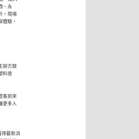
酒、永
外，現場
察體驗，
主辦方鼓
塑料使
遊客前來
讓更多人
獲得最新消