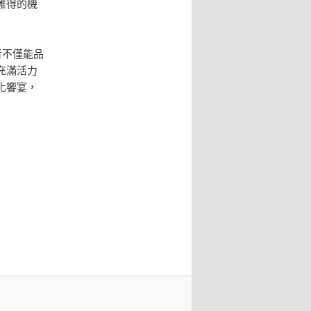
難得的機
者不僅能品
充滿活力
化饗宴，