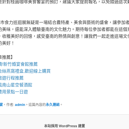
是針對桂圓咖啡美食饗宴的預訂，建議大家提前報名，以免錯過這次
0城市食力巡迴展無疑是一場結合農特產、美食與藝術的盛會，讓參加
的美味，還能深入體驗臺南的文化魅力。期待每位參加者都能在這個
，收穫美好的回憶，感受臺南的熱情與創意！讓我們一起走進這場文
的美好！
章推薦】
!
新竹婚宴會館
推薦
金絲
燕窩
禮盒
,歡迎線上購買
旅遊行程推薦
風南山星空
餐酒館
費用景點一日遊
宴
，作者:
admin
。這篇內容的
永久連結
。
本站採用 WordPress 建置