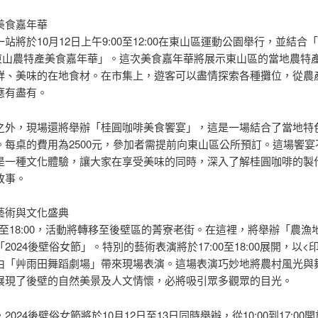
美食嘉年華
站將於10月12日上午9:00至12:00在東山區運動公園舉行，並結合「
東山農特產美食嘉年華」。這次美食嘉年華將展示東山區的當地農特
鮮、美味的在地食材。在市集上，遊客可以盡情探索各種攤位，從農
應有盡有。
之外，現場還將舉辦「桂圓咖啡美食饗宴」，這是一場結合了當地特
。每桌的費用為2500元，參加者需提前向東山區公所預訂。這場饗宴
是一種文化體驗，讓大家在享受美味的同時，深入了解桂圓咖啡的製
故事。
藝術與文化盛典
00至18:00，活動將轉移至後壁區的菁寮老街。在這裡，將舉辦「農漁
2024後壁俗女節」。特別的藝術表演將於17:00至18:00展開，以<
由「艸雨田舞蹈劇場」帶來現場表演。這場表演巧妙地將農村風光與
展現了後壁的自然美景及人文情懷，必將吸引眾多觀眾的目光。
2024後壁俗女節將於10月12日至13日同時舉辦，從10:00到17:00