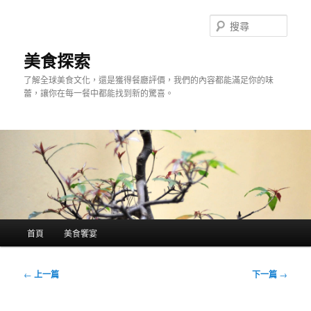
跳
至
搜
主
尋
要
美食探索
內
了解全球美食文化，還是獲得餐廳評價，我們的內容都能滿足你的味
容
蕾，讓你在每一餐中都能找到新的驚喜。
主
首頁
美食饗宴
要
選
單
文
←
上一篇
下一篇
→
章
導