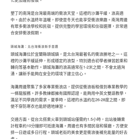
墾丁的南灣是台灣最南端的衝浪天堂，這裡的沙灘平緩，浪高適
中。由於水溫終年溫暖，即使是冬天也能享受衝浪樂趣。南灣周邊
有眾多衝浪學校和民宿，提供完整的學習環境和住宿選擇，非常適
合安排衝浪假期。
頭城海灘：北台灣衝浪新手首選
頭城海灘位於宜蘭縣頭城鎮，是北台灣最著名的衝浪勝地之一。這
裡的沙灘平緩延伸，形成穩定的浪型，特別適合初學者練習起乘和
轉向等基本動作。頭城海灘的浪高通常在1-2米之間，不會太過洶
湧，讓新手能夠在安全的環境下建立信心。
海灘周邊聚集了多家專業衝浪店，提供從衝浪板租借到專業教學的
一條龍服務。許多教練都擁有國際認證，能夠用中英文雙語教學，
滿足不同學員的需求。夏季時，這裡的水溫約在26-28度之間，即
使不穿防寒衣也能舒適地練習。
交通方面，從台北搭乘火車到頭城站僅需約1.5小時，出站後轉乘
計程車約10分鐘即可抵達海灘。周邊也有多間民宿和餐廳，方便安
排一日遊或多日行程。頭城老街的美食更是衝浪後補充能量的好去
處。