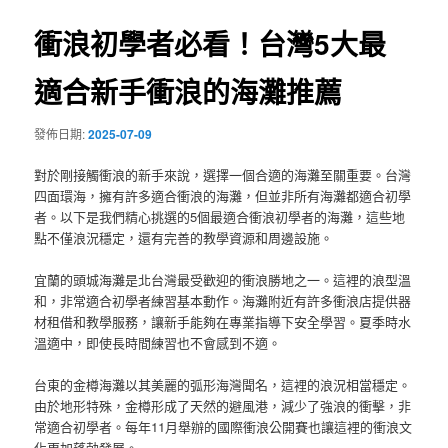
覽
衝浪初學者必看！台灣5大最
適合新手衝浪的海灘推薦
發佈日期:
2025-07-09
對於剛接觸衝浪的新手來說，選擇一個合適的海灘至關重要。台灣
四面環海，擁有許多適合衝浪的海灘，但並非所有海灘都適合初學
者。以下是我們精心挑選的5個最適合衝浪初學者的海灘，這些地
點不僅浪況穩定，還有完善的教學資源和周邊設施。
宜蘭的頭城海灘是北台灣最受歡迎的衝浪勝地之一。這裡的浪型溫
和，非常適合初學者練習基本動作。海灘附近有許多衝浪店提供器
材租借和教學服務，讓新手能夠在專業指導下安全學習。夏季時水
溫適中，即使長時間練習也不會感到不適。
台東的金樽海灘以其美麗的弧形海灣聞名，這裡的浪況相當穩定。
由於地形特殊，金樽形成了天然的避風港，減少了強浪的衝擊，非
常適合初學者。每年11月舉辦的國際衝浪公開賽也讓這裡的衝浪文
化更加蓬勃發展。