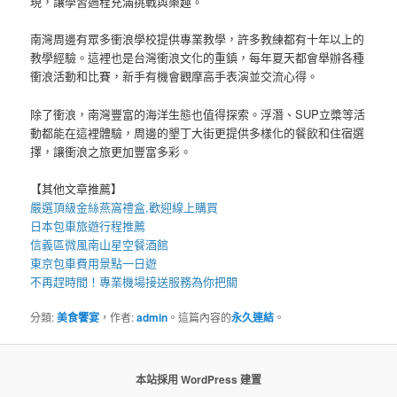
現，讓學習過程充滿挑戰與樂趣。
南灣周邊有眾多衝浪學校提供專業教學，許多教練都有十年以上的
教學經驗。這裡也是台灣衝浪文化的重鎮，每年夏天都會舉辦各種
衝浪活動和比賽，新手有機會觀摩高手表演並交流心得。
除了衝浪，南灣豐富的海洋生態也值得探索。浮潛、SUP立槳等活
動都能在這裡體驗，周邊的墾丁大街更提供多樣化的餐飲和住宿選
擇，讓衝浪之旅更加豐富多彩。
【其他文章推薦】
嚴選頂級金絲
燕窩
禮盒
,歡迎線上購買
日本包車
旅遊行程推薦
信義區微風南山星空
餐酒館
東京包車
費用景點一日遊
不再趕時間！專業
機場接送
服務為你把關
分類:
美食饗宴
，作者:
admin
。這篇內容的
永久連結
。
本站採用 WordPress 建置