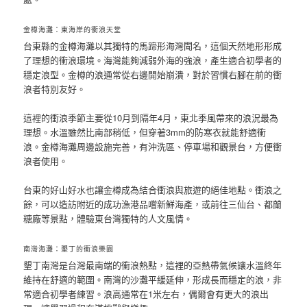
金樽海灘：東海岸的衝浪天堂
台東縣的金樽海灘以其獨特的馬蹄形海灣聞名，這個天然地形形成
了理想的衝浪環境。海灣能夠減弱外海的強浪，產生適合初學者的
穩定浪型。金樽的浪通常從右邊開始崩潰，對於習慣右腳在前的衝
浪者特別友好。
這裡的衝浪季節主要從10月到隔年4月，東北季風帶來的浪況最為
理想。水溫雖然比南部稍低，但穿著3mm的防寒衣就能舒適衝
浪。金樽海灘周邊設施完善，有沖洗區、停車場和觀景台，方便衝
浪者使用。
台東的好山好水也讓金樽成為結合衝浪與旅遊的絕佳地點。衝浪之
餘，可以造訪附近的成功漁港品嚐新鮮海產，或前往三仙台、都蘭
糖廠等景點，體驗東台灣獨特的人文風情。
南灣海灘：墾丁的衝浪樂園
墾丁南灣是台灣最南端的衝浪熱點，這裡的亞熱帶氣候讓水溫終年
維持在舒適的範圍。南灣的沙灘平緩延伸，形成長而穩定的浪，非
常適合初學者練習。浪高通常在1米左右，偶爾會有更大的浪出