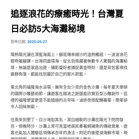
覽
追逐浪花的療癒時光！台灣夏
日必訪5大海灘秘境
發佈日期:
2025-05-27
熾熱陽光灑在湛藍海面上，腳底傳來細沙的溫熱觸感，一波波浪花
輕吻著腳踝。台灣四面環海，從北到南藏著無數令人驚豔的海灘秘
境，無論是家庭出遊、攝影愛好者捕捉黃金時刻，還是背包客尋找
僻靜角落，都能找到屬於自己的那片蔚藍。
東北角的福隆海水浴場，擁有全台少見的金色沙灘，每年夏天舉辦
的國際沙雕藝術節，讓遊客在踏浪之餘還能欣賞巨型沙雕創作。這
裡的福隆便當更是不能錯過的古早味，滷排骨搭配醃蘿蔔，簡單卻
令人回味無窮。
往南來到墾丁，白沙灣如其名，潔白細軟的沙灘在陽光下閃閃發
亮。傍晚時分，沙灘上常可見當地居民牽著網捕魚的傳統景象，遊
客也能加入體驗這項傳承百年的漁法。附近的後壁湖海鮮市場，現
撈的龍蝦、海膽直接上桌，鮮甜滋味讓人難忘。