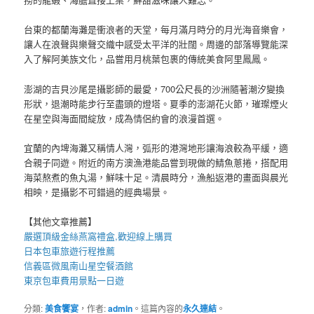
台東的都蘭海灘是衝浪者的天堂，每月滿月時分的月光海音樂會，
讓人在浪聲與樂聲交織中感受太平洋的壯闊。周邊的部落導覽能深
入了解阿美族文化，品嘗用月桃葉包裹的傳統美食阿里鳳鳳。
澎湖的吉貝沙尾是攝影師的最愛，700公尺長的沙洲隨著潮汐變換
形狀，退潮時能步行至盡頭的燈塔。夏季的澎湖花火節，璀璨煙火
在星空與海面間綻放，成為情侶約會的浪漫首選。
宜蘭的內埤海灘又稱情人灣，弧形的港灣地形讓海浪較為平緩，適
合親子同遊。附近的南方澳漁港能品嘗到現做的鯖魚蔥捲，搭配用
海菜熬煮的魚丸湯，鮮味十足。清晨時分，漁船返港的畫面與晨光
相映，是攝影不可錯過的經典場景。
【其他文章推薦】
嚴選頂級金絲
燕窩
禮盒
,歡迎線上購買
日本包車
旅遊行程推薦
信義區微風南山星空
餐酒館
東京包車
費用景點一日遊
分類:
美食饗宴
，作者:
admin
。這篇內容的
永久連結
。