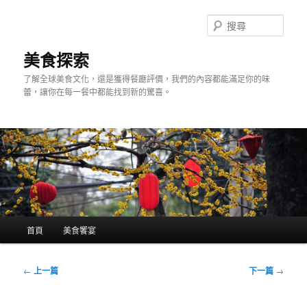
跳
至
搜
主
尋
要
美食探索
內
了解全球美食文化，還是獲得餐廳評價，我們的內容都能滿足你的味
容
蕾，讓你在每一餐中都能找到新的驚喜。
主
首頁
美食饗宴
要
選
單
文
←
上一篇
下一篇
→
章
導