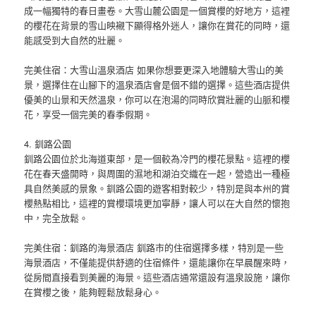
成一幅獨特的春日畫卷。大雪山麓公園是一個賞櫻的好地方，這裡
的櫻花在背景的雪山映襯下顯得格外迷人，讓你在賞花的同時，還
能感受到大自然的壯麗。
完美住宿：大雪山溫泉酒店 如果你想要更深入地體驗大雪山的美
景，選擇住在山腳下的溫泉酒店會是個不錯的選擇。這些酒店提供
優美的山景和天然溫泉，你可以在泡湯的同時欣賞壯麗的山脈和櫻
花，享受一個完美的春季假期。
4. 釧路公園
釧路公園位於北海道東部，是一個較為冷門的櫻花景點。這裡的櫻
花在春天盛開時，與周圍的濕地和湖泊交織在一起，營造出一種極
具自然美感的景象。釧路公園的遊客相對較少，特別是與本州的賞
櫻熱點相比，這裡的賞櫻環境更加寧靜，讓人可以在大自然的懷抱
中，完全放鬆。
完美住宿：釧路的海景酒店 釧路市的住宿選擇多樣，特別是一些
海景酒店，不僅能提供舒適的住宿條件，還能讓你在早晨醒來時，
從房間直接看到美麗的海景。這些酒店通常還設有溫泉設施，讓你
在賞櫻之後，能夠輕鬆放鬆身心。