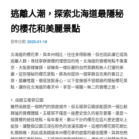
覽
逃離人潮，探索北海道最隱秘
的櫻花和美麗景點
發佈日期:
2025-01-18
北海道的櫻花季，與本州相比，往往來得較晚，但也因此讓它成為
逃離人群，尋找寧靜賞櫻的理想目的地。北海道的賞櫻地點不像東
京、大阪那樣擁擠，卻擁有一樣壯麗的自然景觀和無人打擾的美
麗。這些隱秘的櫻花景點，將為你提供一個寧靜且完美的春日之
旅，遠離喧囂，徹底放鬆身心。以下是幾個不容錯過的隱秘櫻花景
點，讓你在北海道的春天中，享受一場獨一無二的賞櫻之旅。
1. 函館五稜郭公園
雖然函館是一個熱門的旅遊城市，但五稜郭公園卻能提供一個比較
靜謐的賞櫻體驗。五稜郭不僅是一座歷史悠久的星形要塞，還是一
個賞櫻的絕佳地點。每年春天，數以千計的櫻花在這片歷史遺址上
綻放，讓整個公園沉浸在粉色的浪漫氛圍中。這裡的櫻花開花期比
札幌稍晚，因此成為錯過本州櫻花季的遊客的最佳選擇。與其他熱
門的櫻花景點相比，五稜郭的遊客相對較少，讓你可以悠閒地漫步