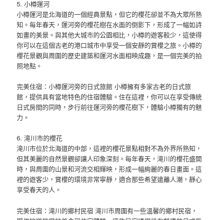
5. 小樽運河
小樽運河是北海道的一個經典景點，但它的櫻花卻並不為大眾所熟
知。每年春天，運河旁的櫻花樹在水面的倒影下，形成了一幅如詩
如畫的美景。與其他大城市的公園相比，小樽的遊客較少，這使得
你可以在這個古老的港口城市中享受一個安靜的賞櫻之旅。小樽的
櫻花景觀與周圍的歷史建築和運河水面相映成趣，是一個完美的拍
照地點。
完美住宿：小樽運河旁的日式旅館 小樽擁有多家古老的日式旅
館，提供具有當地特色的住宿體驗。住在這裡，你可以在享受傳統
日式房間的同時，步行前往運河旁的櫻花樹下，體驗小樽獨有的魅
力。
6. 滝川市的櫻花
滝川市位於北海道的中部，這裡的櫻花景點相對不為外界所熟知，
但其美麗的自然景觀卻讓人印象深刻。每年春天，滝川的櫻花盛開
時，與周圍的山景和河流交相輝映，形成一幅絢麗的春日畫面。這
裡的遊客少，賞櫻的環境非常寧靜，適合那些希望遠離人潮，靜心
享受春天的人。
完美住宿：滝川的鄉村民宿 滝川市周圍有一些溫馨的鄉村民宿，