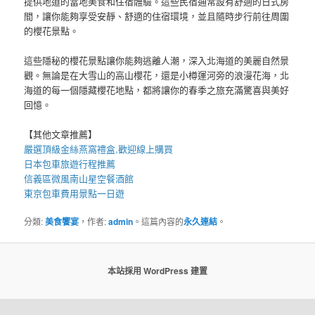
提供地道的當地美食和住宿體驗。這些民宿通常設有舒適的日式房
間，讓你能夠享受安靜、舒適的住宿環境，並且隨時步行前往周圍
的櫻花景點。
這些隱秘的櫻花景點讓你能夠逃離人潮，深入北海道的美麗自然景
觀。無論是在大雪山的高山櫻花，還是小樽運河旁的浪漫花海，北
海道的每一個隱藏櫻花地點，都將讓你的春季之旅充滿驚喜與美好
回憶。
【其他文章推薦】
嚴選頂級金絲
燕窩
禮盒
,歡迎線上購買
日本包車
旅遊行程推薦
信義區微風南山星空
餐酒館
東京包車
費用景點一日遊
分類:
美食饗宴
，作者:
admin
。這篇內容的
永久連結
。
本站採用 WordPress 建置