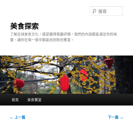
跳
至
搜
主
尋
要
美食探索
內
了解全球美食文化，還是獲得餐廳評價，我們的內容都能滿足你的味
容
蕾，讓你在每一餐中都能找到新的驚喜。
主
首頁
美食饗宴
要
選
單
文
←
上一篇
下一篇
→
章
導