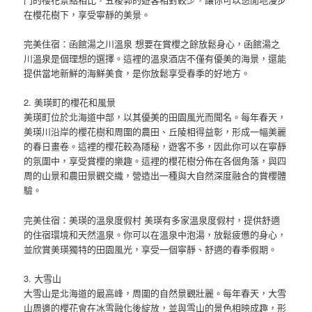
在櫻花樹下，享受寧靜的美景。
完美住宿：函館湯之川溫泉 想要在賞櫻之餘放鬆身心，函館湯之
川溫泉是個理想的選擇。這裡的溫泉酒店不僅有優美的海景，還能
提供當地新鮮的海鮮美食，是你放鬆享受春季的好地方。
2. 美瑛町的櫻花和風景
美瑛町位於北海道中部，以其優美的田園風光而聞名。每年春天，
美瑛川沿岸的櫻花樹和周圍的農田、丘陵相得益彰，形成一幅美麗
的春日畫卷。這裡的櫻花較為隱秘，遊客不多，因此你可以在寧靜
的氛圍中，享受賞櫻的樂趣。這裡的櫻花樹分佈在各個角落，與四
周的山景和農田景觀交織，營造出一種與大自然深度融合的賞櫻體
驗。
完美住宿：美瑛的溫泉度假村 美瑛有多家溫泉度假村，提供舒適
的住宿環境和天然溫泉。你可以在溫泉中泡湯，放鬆疲憊的身心，
並欣賞美瑛獨特的田園風光，享受一個寧靜、舒適的春季假期。
3. 大雪山
大雪山是北海道的最高峰，周圍的自然景觀壯麗。每年春天，大雪
山周邊的櫻花會在冰雪融化後綻放，並與雪山的景色相映成趣，形