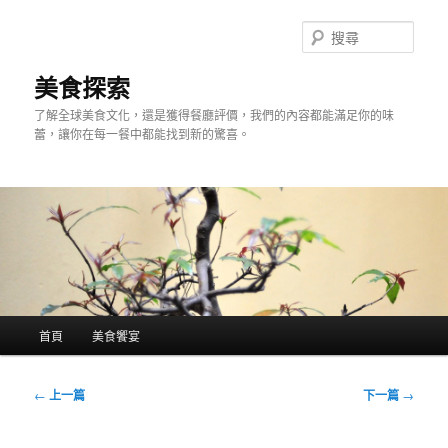
跳
至
搜
主
尋
要
美食探索
內
了解全球美食文化，還是獲得餐廳評價，我們的內容都能滿足你的味
容
蕾，讓你在每一餐中都能找到新的驚喜。
主
首頁
美食饗宴
要
選
單
文
←
上一篇
下一篇
→
章
導