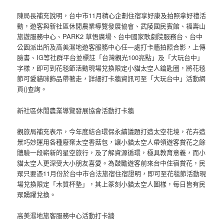
陳局長補充說明，台中市11月精心企劃住宿享好康及拍照拿好禮活
動，遊客與新社區休閒農業導覽發展協會、武陵國民賓館、福壽山
旅遊服務中心、PARK2 草悟廣場、台中國家歌劇院服務台、台中
公園派出所及高美濕地遊客服務中心任一處打卡牆拍照合影，上傳
臉書、IG等社群平台並標註「台灣觀光100亮點」及「大玩台中」
字樣，即可到花毯節活動現場兌換限定小貓太空人鑰匙圈，將花毯
節可愛貓咪飾品帶著走，詳細打卡牆資訊可至「大玩台中」活動網
頁()查詢。
新社區休閒農業導覽發展協會活動打卡牆
觀旅局補充表示，今年度結合環保永續議題打造太空花境，花卉造
景巧妙運用各種廢棄太空香菇包，讓小貓太空人帶領遊客賞花之餘
體驗一段嶄新的星空旅行，及了解資源循環，極具教育意義，而小
貓太空人更深受大小朋友喜愛。為鼓勵遊客前來台中住宿賞花，民
眾只要憑11月份於台中市合法旅宿住宿證明，即可至花毯節活動現
場兌換限定「木質杯墊」，其上篆刻小貓太空人圖樣，每日皆有民
眾踴躍兌換。
高美濕地旅客服務中心活動打卡牆