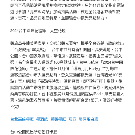
即可至花毯節活動現場兌換限定紀念贈禮，另外11月份至指定景點
還可參加「亮點即時樂」加碼抽獎活動，歡迎全台遊客來新社旅
遊、賞花、品嘗在地農特產，並體驗台中觀光亮點魅力。
2024台中國際花毯節—太空花境
觀旅局長陳美秀表示，交通部觀光署今年攜手全台各縣市政府推出
「台灣觀光100亮點」，台中市共計有新社商圈、高美濕地、台中
公園、台中國家歌劇院、草悟道、武陵農場、福壽山農場等7處入
選，為全台最多入選觀光100亮點城市。台中市結合「2024台中國
際花毯節」主題活動，擔任11月份「環島月月Party」主打縣市，
遊客造訪台中市入選亮點時，登入交通部觀光署「台灣觀光100亮
點」官方網站()「亮點集時樂」活動頁面，即可進行打卡集點，後
續將由活動主辦方抽出旅遊現金獎、連鎖飯店住宿券、觀光列車搭
乘票等精彩好禮，台中觀旅局11月份還加碼提供iPad、摩天輪雙人
票、溫泉泡湯券等獎項，首獎價值超過新台幣1萬元，優質好禮獎
不完!
台北高級餐廳
餐酒館
景觀餐廳
燕窩
膠原蛋白凍
台中公園派出所活動打卡牆