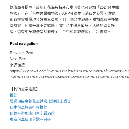
觀旅局亦提醒，於新社花海農特產市集消費也可參加「2024台中購
物節」，在「台中通暨購物節」APP登錄本市消費之發票、收據，
即有機會獲得現金好禮等獎項，11月到台中旅遊、購物都有許多抽
獎機會，民眾千萬不要錯過，旅行台中優惠最多，活動加碼最好
康，還有更多旅遊景點歡迎至「台中觀光旅遊網」（）查詢。
Post navigation
Previous Post
Next Post
來源链接：
https://668enews.com/%e9%80%9b%e8%8a%b1%e6%af%af%e
%e3%80%80%e5%8f%b0%e4%b8%ad%e8%a7%80%e5%85%89%e4
【其他文章推薦】
推薦
嚴選頂級金絲
燕窩
禮盒
,歡迎線上購買
日本包車
旅遊行程推薦
信義區微風南山星空
餐酒館
東京包車
費用景點一日遊