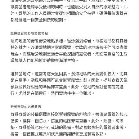
讓露營者能夠享受便利的同時，也能感受到大自然的原始魅力。此
外，營地的工作人員通常會提供相關的安全指導，確保每位露營者
都能度過一個安全愉快的假期。
選擇適合的野餐野營地點
濱海地區的野餐野營地點多樣，從沙灘到礁岩，每種地形都有其獨
特的魅力。沙灘營地適合家庭露營，柔軟的沙地讓孩子們可以盡情
玩耍，而礁岩營地則更適合喜歡探險的露營者，潮間帶豐富的生態
環境讓人們能夠近距離觀察海洋生物。
選擇營地時，還需考慮天氣因素。濱海地區的天氣變化較大，尤其
是在夏季，颱風和暴雨可能會影響露營計劃。因此，提前查看天氣
預報並做好相應的準備非常重要。此外，營地的預訂也需提前進
行，尤其是在節假日，熱門營地往往一位難求。
野餐野營的必備裝備
野餐野營的裝備選擇直接影響到露營的舒適度。帳篷是露營的核心
裝備，選擇一個防水、防風的帳篷非常重要。此外，睡袋、防潮
墊、野餐墊等也是不可或缺的裝備。對於喜歡烹飪的露營者來說，
攜帶一個便攜式爐具和炊具能夠讓野餐更加豐富多彩。