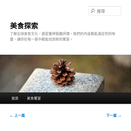
跳
至
搜
主
尋
要
美食探索
內
了解全球美食文化，還是獲得餐廳評價，我們的內容都能滿足你的味
容
蕾，讓你在每一餐中都能找到新的驚喜。
主
首頁
美食饗宴
要
選
單
文
←
上一篇
下一篇
→
章
導