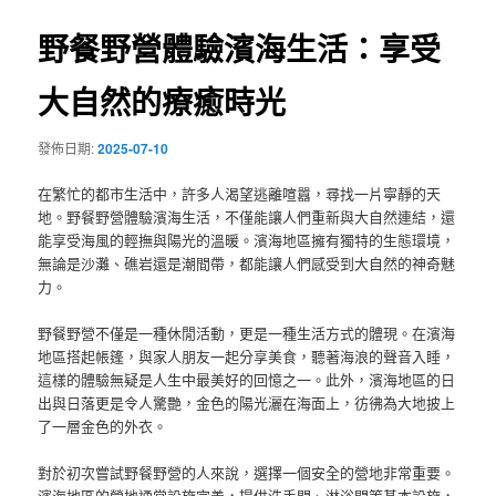
覽
野餐野營體驗濱海生活：享受
大自然的療癒時光
發佈日期:
2025-07-10
在繁忙的都市生活中，許多人渴望逃離喧囂，尋找一片寧靜的天
地。野餐野營體驗濱海生活，不僅能讓人們重新與大自然連結，還
能享受海風的輕撫與陽光的溫暖。濱海地區擁有獨特的生態環境，
無論是沙灘、礁岩還是潮間帶，都能讓人們感受到大自然的神奇魅
力。
野餐野營不僅是一種休閒活動，更是一種生活方式的體現。在濱海
地區搭起帳篷，與家人朋友一起分享美食，聽著海浪的聲音入睡，
這樣的體驗無疑是人生中最美好的回憶之一。此外，濱海地區的日
出與日落更是令人驚艷，金色的陽光灑在海面上，彷彿為大地披上
了一層金色的外衣。
對於初次嘗試野餐野營的人來說，選擇一個安全的營地非常重要。
濱海地區的營地通常設施完善，提供洗手間、淋浴間等基本設施，