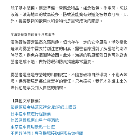
除了基本裝備，還需準備一些應急物品，如急救包、手電筒、防蚊
液等。濱海地區的蚊蟲較多，防蚊液能夠有效避免被蚊蟲叮咬。此
外，攜帶足夠的飲用水和食物也是露營成功的關鍵。
濱海野餐野營的安全注意事項
濱海野餐野營雖然充滿樂趣，但也存在一定的安全風險。潮汐變化
是濱海露營中需要特別注意的因素，露營者應提前了解當地的潮汐
時間表，避免在漲潮時被困。此外，海邊的強風和烈日也可能對露
營者造成不適，做好防曬和防風措施非常重要。
露營者還應遵守營地的相關規定，不隨意破壞自然環境，不亂丟垃
圾。保護環境是每位露營者的責任，只有這樣，我們才能讓未來的
世代也能享受到大自然的饋贈。
【其他文章推薦】
嚴選頂級金絲
燕窩
禮盒
,歡迎線上購買
日本包車
旅遊行程推薦
信義區微風南山星空
餐酒館
東京包車
費用景點一日遊
不再趕時間！專業
機場接送
服務為你把關