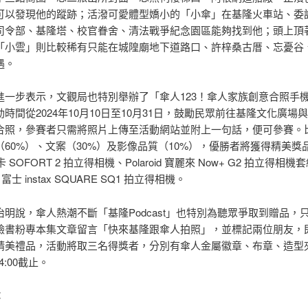
可以發現他的蹤跡；活潑可愛體型嬌小的「小傘」在基隆火車站、委
司令部、基隆塔、校官眷舍、清法戰爭紀念園區能夠找到他；頭上頂
「小雲」則比較稀有只能在城隍廟地下道路口、許梓桑古厝、忘憂谷
遇。
進一步表示，文觀局也特別舉辦了「傘人123！傘人家族創意合照手
時間從2024年10月10日至10月31日，鼓勵民眾前往基隆文化廣場
合照，參賽者只需將照片上傳至活動網站並附上一句話，便可參賽。
（60%）、文案（30%）及影像品質（10%），優勝者將獲得精美獎
徠卡 SOFORT 2 拍立得相機、Polaroid 寶麗來 Now+ G2 拍立得相機
M 富士 instax SQUARE SQ1 拍立得相機。
治明說，傘人熱潮不斷「基隆Podcast」也特別為聽眾爭取到贈品，
臉書粉專本集文章留言「快來基隆跟傘人拍照」，並標記兩位朋友，
精美禮品，活動將取三名得獎者，分別有傘人金屬徽章、布章、造型
24:00截止。
：