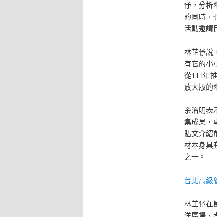
伃，分析
的同時，
活動邀請
林芷伃說
有它的小
從111
放大版的
余治明表
集成果，
貼文介紹
材本身具
之一。
台北高級
林芷伃在
洋廣場、