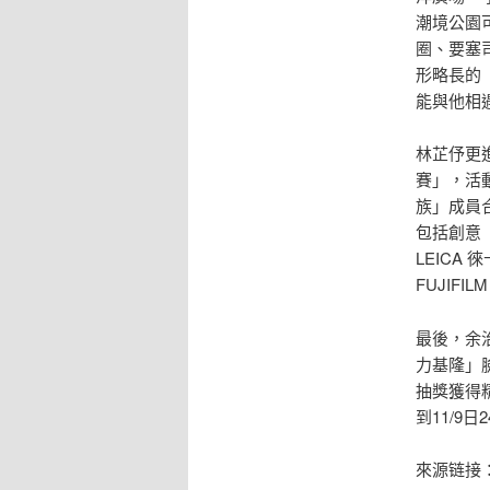
潮境公園
圈、要塞
形略長的
能與他相
林芷伃更
賽」，活動
族」成員
包括創意
LEICA 
FUJIFIL
最後，余
力基隆」
抽獎獲得
到11/9日
來源链接