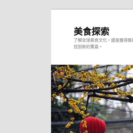
跳
至
主
美食探索
要
了解全球美食文化，還是獲得餐
內
找到新的驚喜。
容