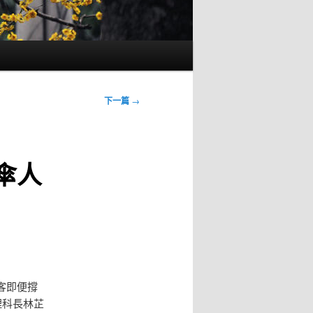
下一篇
→
傘人
客即便撐
理科長林芷