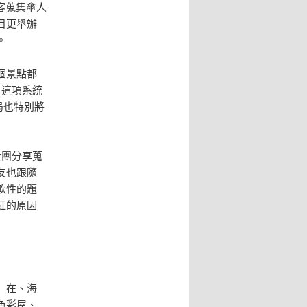
客蒐集傘人
目更舉辦
。
個景點都
。這項系統
局也特別將
社團分享蒐
友也跟隨
軟性的題
紅的原因
」在、海
色彩屋、