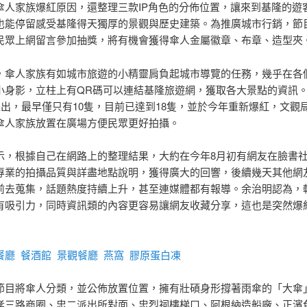
傘人家族爆紅原因，還整理三款IP角色的分佈位置，讓來到基隆的遊
也能停留感受基隆得天獨厚的景觀與歷史建築。為推廣城市行銷，節
民眾上網留言參加抽獎，將有機會獲得傘人金屬徽章、布章、造型夾
，傘人家族有如城市旅遊的小精靈肩負起城市導覽的任務，幾乎在各
小身影，立柱上有QR碼可以連結基隆旅遊網，獲取各大景點的資訊
年推出，最早僅只有10隻，目前已達到18隻，並於今年重新爆紅，文觀
傘人家族放置在廣場方便民眾更好拍攝。
示，根據自己在網路上的整理結果，大約在今年8月初有網友在臉書
專業的拍攝品質與詳盡地點說明，獲得廣大的回響，後續幾天其他網
前去蒐集，話題熱度持續上升，甚至連媒體都有報導。余治明認為，
有吸引力，同時資訊類的內容更容易讓網友收藏分享，這也是突然爆
餐廳
餐酒館
景觀餐廳
燕窩
膠原蛋白凍
節目將傘人分類，並公佈放置位置，擁有壯碩身形撐著雨傘的「大傘
孝三路商圈、忠二派出所對面、忠烈祠樓梯口、阿根納造船廠、正濱