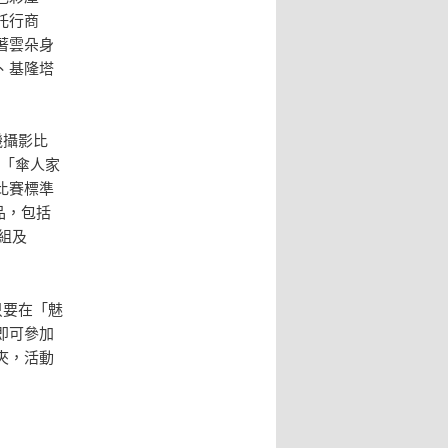
託行商
著雲朵身
、基隆塔
機攝影比
與「傘人家
比賽標準
品，包括
套組及
只要在「魅
即可參加
夾，活動