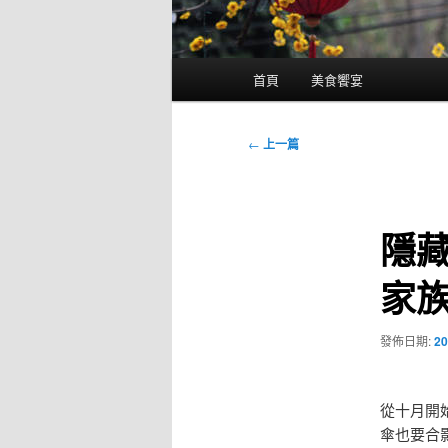
主
首頁
美食饗宴
要
選
單
文
←
上一篇
章
導
覽
隱
家
發佈日期:
20
從十月開
傘也要合