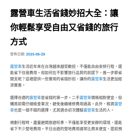
覽
露營車生活省錢妙招大全：讓
你輕鬆享受自由又省錢的旅行
方式
發佈日期:
2025-06-29
露營車
生活近年來在台灣越來越受歡迎，不僅能自由安排行程，還
能省下住宿費用。但如何在不影響旅行品質的前提下，進一步節省
開支呢？這裡提供一些實用的省錢妙招，讓你的
露營車
生活更加經
濟實惠。
選擇合適的
露營車
是省錢的第一步。二手
露營車
價格相對便宜，但
購買前需仔細檢查車況，避免後續維修費用過高。此外，租賃
露營
車
也是一個不錯的選擇，尤其適合初次體驗
露營車
生活的人。
規劃行程時，盡量避開旅遊旺季，不僅能享受更安靜的環境，還能
省下不少營地費用。平日出遊的營地費用通常比周末便宜，提前預