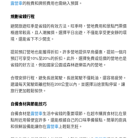
露營車
的稅費和牌照費用也需納入預算。
規劃省錢行程
避開旅遊旺季是省錢的有效方法。旺季時，營地費用和景點門票價
格通常較高，且人潮擁擠。選擇平日出遊，不僅能享受更安靜的環
境，還能省下不少開支。
提前預訂營地也能獲得折扣。許多營地提供早鳥優惠，提前一個月
預訂可享受10%至20%的折扣。此外，選擇免費或低價的營地也是
省錢的好方法，例如國家公園或森林遊樂區內的營地。
合理安排行程，避免長途駕駛。長途駕駛不僅耗油，還容易疲勞。
建議每天駕駛距離控制在200公里以內，並選擇沿途景點停留，讓
旅行更加輕鬆愉快。
自備食材與節能技巧
自備食材是
露營車
生活中省錢的重要環節。在超市購買食材比在景
點附近用餐便宜許多，還能根據自己的口味準備餐點。簡單的廚具
和保鮮設備能讓你在
露營車
上輕鬆烹飪。