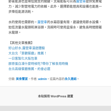
節省能源也是降低開支的關鍵。太陽能板可以為
露營車
提供免費電
力，減少對營地電力的依賴。此外，選擇節能燈具和設備也能進一
步降低能源消耗。
水的使用也需節約。
露營車
的水箱容量有限，建議使用節水設備，
如低流量水龍頭和淋浴頭。洗碗時可使用盆接水，避免長時間開著
水龍頭。
【其他文章推薦】
好山好水,
露營車
漫遊體驗
大台北「
景觀餐廳
」推薦！
一日客製化
大阪包車
膠原蛋白凍
什麼時候吃?帶你了解食用時機
台北高級餐廳
推薦・約會必選
分類:
美食饗宴
，作者:
admin
。這篇內容的
永久連結
。
本站採用 WordPress 建置