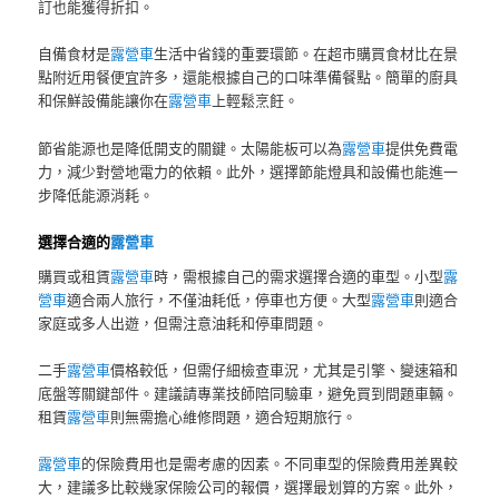
訂也能獲得折扣。
自備食材是
露營車
生活中省錢的重要環節。在超市購買食材比在景
點附近用餐便宜許多，還能根據自己的口味準備餐點。簡單的廚具
和保鮮設備能讓你在
露營車
上輕鬆烹飪。
節省能源也是降低開支的關鍵。太陽能板可以為
露營車
提供免費電
力，減少對營地電力的依賴。此外，選擇節能燈具和設備也能進一
步降低能源消耗。
選擇合適的
露營車
購買或租賃
露營車
時，需根據自己的需求選擇合適的車型。小型
露
營車
適合兩人旅行，不僅油耗低，停車也方便。大型
露營車
則適合
家庭或多人出遊，但需注意油耗和停車問題。
二手
露營車
價格較低，但需仔細檢查車況，尤其是引擎、變速箱和
底盤等關鍵部件。建議請專業技師陪同驗車，避免買到問題車輛。
租賃
露營車
則無需擔心維修問題，適合短期旅行。
露營車
的保險費用也是需考慮的因素。不同車型的保險費用差異較
大，建議多比較幾家保險公司的報價，選擇最划算的方案。此外，