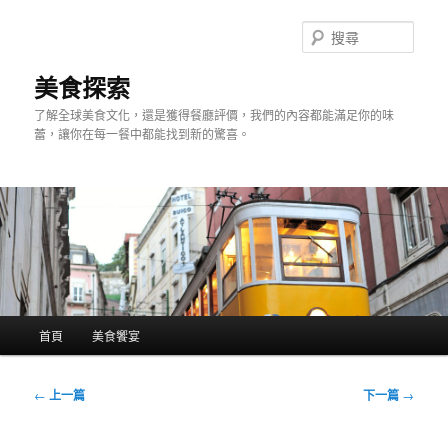
跳
至
搜
主
尋
要
美食探索
內
了解全球美食文化，還是獲得餐廳評價，我們的內容都能滿足你的味
容
蕾，讓你在每一餐中都能找到新的驚喜。
主
首頁
美食饗宴
要
選
單
文
←
上一篇
下一篇
→
章
導