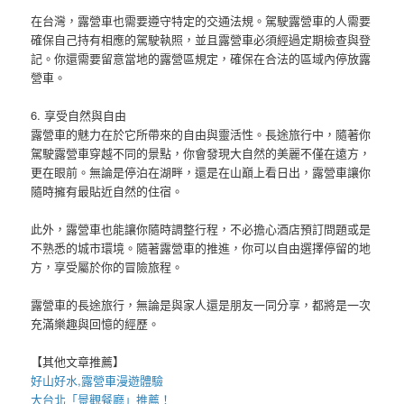
在台灣，露營車也需要遵守特定的交通法規。駕駛露營車的人需要
確保自己持有相應的駕駛執照，並且露營車必須經過定期檢查與登
記。你還需要留意當地的露營區規定，確保在合法的區域內停放露
營車。
6. 享受自然與自由
露營車的魅力在於它所帶來的自由與靈活性。長途旅行中，隨著你
駕駛露營車穿越不同的景點，你會發現大自然的美麗不僅在遠方，
更在眼前。無論是停泊在湖畔，還是在山巔上看日出，露營車讓你
隨時擁有最貼近自然的住宿。
此外，露營車也能讓你隨時調整行程，不必擔心酒店預訂問題或是
不熟悉的城市環境。隨著露營車的推進，你可以自由選擇停留的地
方，享受屬於你的冒險旅程。
露營車的長途旅行，無論是與家人還是朋友一同分享，都將是一次
充滿樂趣與回憶的經歷。
【其他文章推薦】
好山好水,
露營車
漫遊體驗
大台北「
景觀餐廳
」推薦！