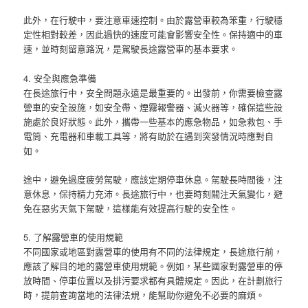
此外，在行駛中，要注意車速控制。由於露營車較為笨重，行駛穩
定性相對較差，因此過快的速度可能會影響安全性。保持適中的車
速，並時刻留意路況，是駕駛長途露營車的基本要求。
4. 安全與應急準備
在長途旅行中，安全問題永遠是最重要的。出發前，你需要檢查露
營車的安全設施，如安全帶、煙霧報警器、滅火器等，確保這些設
施處於良好狀態。此外，攜帶一些基本的應急物品，如急救包、手
電筒、充電器和車載工具等，將有助於在遇到突發情況時應對自
如。
途中，避免過度疲勞駕駛，應該定期停車休息。駕駛長時間後，注
意休息，保持精力充沛。長途旅行中，也要時刻關注天氣變化，避
免在惡劣天氣下駕駛，這樣能有效提高行駛的安全性。
5. 了解露營車的使用規範
不同國家或地區對露營車的使用有不同的法律規定，長途旅行前，
應該了解目的地的露營車使用規範。例如，某些國家對露營車的停
放時間、停車位置以及排污要求都有具體規定。因此，在計劃旅行
時，提前查詢當地的法律法規，能幫助你避免不必要的麻煩。