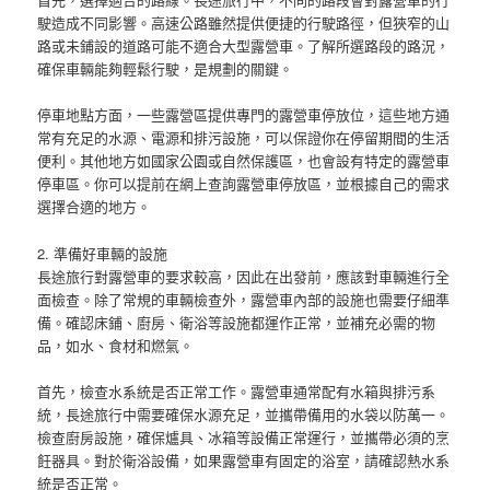
駛造成不同影響。高速公路雖然提供便捷的行駛路徑，但狹窄的山
路或未鋪設的道路可能不適合大型露營車。了解所選路段的路況，
確保車輛能夠輕鬆行駛，是規劃的關鍵。
停車地點方面，一些露營區提供專門的露營車停放位，這些地方通
常有充足的水源、電源和排污設施，可以保證你在停留期間的生活
便利。其他地方如國家公園或自然保護區，也會設有特定的露營車
停車區。你可以提前在網上查詢露營車停放區，並根據自己的需求
選擇合適的地方。
2. 準備好車輛的設施
長途旅行對露營車的要求較高，因此在出發前，應該對車輛進行全
面檢查。除了常規的車輛檢查外，露營車內部的設施也需要仔細準
備。確認床鋪、廚房、衛浴等設施都運作正常，並補充必需的物
品，如水、食材和燃氣。
首先，檢查水系統是否正常工作。露營車通常配有水箱與排污系
統，長途旅行中需要確保水源充足，並攜帶備用的水袋以防萬一。
檢查廚房設施，確保爐具、冰箱等設備正常運行，並攜帶必須的烹
飪器具。對於衛浴設備，如果露營車有固定的浴室，請確認熱水系
統是否正常。