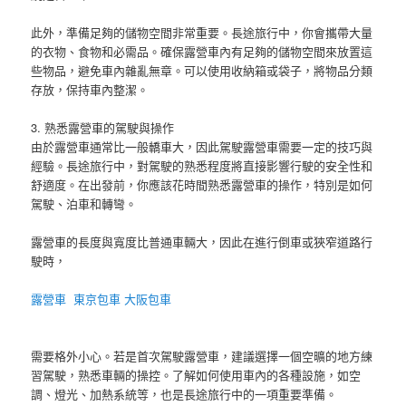
此外，準備足夠的儲物空間非常重要。長途旅行中，你會攜帶大量
的衣物、食物和必需品。確保露營車內有足夠的儲物空間來放置這
些物品，避免車內雜亂無章。可以使用收納箱或袋子，將物品分類
存放，保持車內整潔。
3. 熟悉露營車的駕駛與操作
由於露營車通常比一般轎車大，因此駕駛露營車需要一定的技巧與
經驗。長途旅行中，對駕駛的熟悉程度將直接影響行駛的安全性和
舒適度。在出發前，你應該花時間熟悉露營車的操作，特別是如何
駕駛、泊車和轉彎。
露營車的長度與寬度比普通車輛大，因此在進行倒車或狹窄道路行
駛時，
露營車
東京包車
大阪包車
需要格外小心。若是首次駕駛露營車，建議選擇一個空曠的地方練
習駕駛，熟悉車輛的操控。了解如何使用車內的各種設施，如空
調、燈光、加熱系統等，也是長途旅行中的一項重要準備。