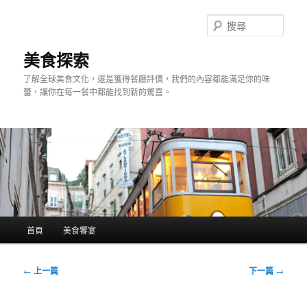
跳
至
搜
主
尋
要
美食探索
內
了解全球美食文化，還是獲得餐廳評價，我們的內容都能滿足你的味
容
蕾，讓你在每一餐中都能找到新的驚喜。
主
首頁
美食饗宴
要
選
單
文
←
上一篇
下一篇
→
章
導