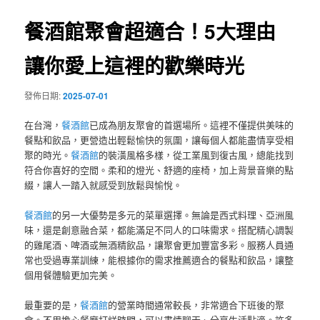
覽
餐酒館聚會超適合！5大理由
讓你愛上這裡的歡樂時光
發佈日期:
2025-07-01
在台灣，
餐酒館
已成為朋友聚會的首選場所。這裡不僅提供美味的
餐點和飲品，更營造出輕鬆愉快的氛圍，讓每個人都能盡情享受相
聚的時光。
餐酒館
的裝潢風格多樣，從工業風到復古風，總能找到
符合你喜好的空間。柔和的燈光、舒適的座椅，加上背景音樂的點
綴，讓人一踏入就感受到放鬆與愉悅。
餐酒館
的另一大優勢是多元的菜單選擇。無論是西式料理、亞洲風
味，還是創意融合菜，都能滿足不同人的口味需求。搭配精心調製
的雞尾酒、啤酒或無酒精飲品，讓聚會更加豐富多彩。服務人員通
常也受過專業訓練，能根據你的需求推薦適合的餐點和飲品，讓整
個用餐體驗更加完美。
最重要的是，
餐酒館
的營業時間通常較長，非常適合下班後的聚
會。不用擔心餐廳打烊時間，可以盡情聊天、分享生活點滴。許多