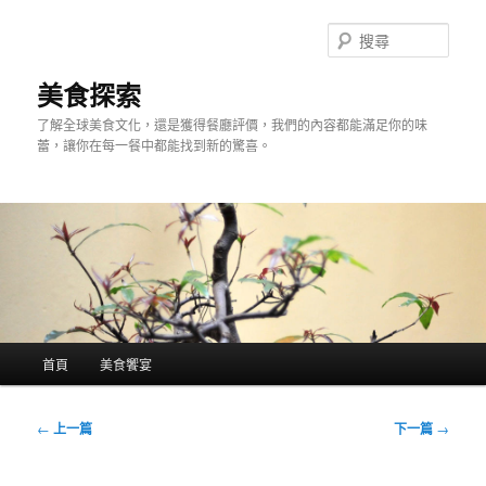
跳
至
搜
主
尋
要
美食探索
內
了解全球美食文化，還是獲得餐廳評價，我們的內容都能滿足你的味
容
蕾，讓你在每一餐中都能找到新的驚喜。
主
首頁
美食饗宴
要
選
單
文
←
上一篇
下一篇
→
章
導