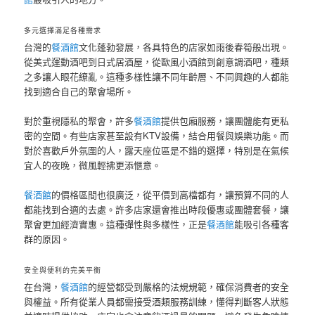
多元選擇滿足各種需求
台灣的
餐酒館
文化蓬勃發展，各具特色的店家如雨後春筍般出現。
從美式運動酒吧到日式居酒屋，從歐風小酒館到創意調酒吧，種類
之多讓人眼花繚亂。這種多樣性讓不同年齡層、不同興趣的人都能
找到適合自己的聚會場所。
對於重視隱私的聚會，許多
餐酒館
提供包廂服務，讓團體能有更私
密的空間。有些店家甚至設有KTV設備，結合用餐與娛樂功能。而
對於喜歡戶外氛圍的人，露天座位區是不錯的選擇，特別是在氣候
宜人的夜晚，微風輕拂更添愜意。
餐酒館
的價格區間也很廣泛，從平價到高檔都有，讓預算不同的人
都能找到合適的去處。許多店家還會推出時段優惠或團體套餐，讓
聚會更加經濟實惠。這種彈性與多樣性，正是
餐酒館
能吸引各種客
群的原因。
安全與便利的完美平衡
在台灣，
餐酒館
的經營都受到嚴格的法規規範，確保消費者的安全
與權益。所有從業人員都需接受酒類服務訓練，懂得判斷客人狀態