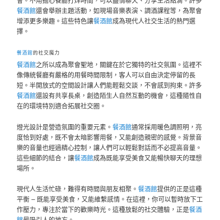
餐酒館
還會舉辦主題活動，如現場音樂表演、調酒課程等，為聚會
增添更多樂趣。這些特色讓
餐酒館
成為現代人社交生活的熱門選
擇。
餐酒館
的社交魔力
餐酒館
之所以成為聚會聖地，關鍵在於它獨特的社交氛圍。這裡不
像傳統餐廳有嚴格的用餐時間限制，客人可以自由決定停留的長
短。半開放式的空間設計讓人們能輕鬆交談，不會感到拘束。許多
餐酒館
還設有共享長桌，創造陌生人自然互動的機會，這種隨性自
在的環境特別適合拓展社交圈。
燈光設計是營造氛圍的重要元素。
餐酒館
通常採用暖色調照明，亮
度恰到好處，既不會太暗影響用餐，又能創造親密的感覺。背景音
樂的音量也經過精心控制，讓人們可以輕鬆對話而不必提高音量。
這些細節的結合，讓
餐酒館
成為既能享受美食又能暢快聊天的理想
場所。
現代人生活忙碌，難得有時間與朋友相聚。
餐酒館
提供的正是這種
平衡 – 既能享受美食，又能維繫感情。在這裡，你可以暫時放下工
作壓力，專注於當下的歡樂時光。這種放鬆的社交體驗，正是
餐酒
館
最吸引人的地方。