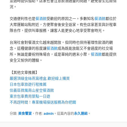
並適時提供協助。店家也會注意飲酒過量的問題，避免發生危險情
況。
交通便利性也是
餐酒館
受歡迎的原因之一。多數知名
餐酒館
都位於
大眾運輸站點附近，方便聚會後安全返家。有些店家甚至與計程車
隊合作，提供叫車服務，讓客人能更安心地享受聚會時光。
台灣社會對餐酒文化越來越開放，但同時也保持著理性飲酒的觀
念。這種健康的態度讓
餐酒館
成為既能放鬆又不會過度的社交場
所。無論是慶祝特殊場合，或是單純的週末小聚，
餐酒館
都能提供
安全又愉快的體驗。
【其他文章推薦】
嚴選頂級金絲
燕窩
禮盒
,歡迎線上購買
日本包車
旅遊行程推薦
信義區微風南山星空
餐酒館
東京包車
費用景點一日遊
不再趕時間！專業
機場接送
服務為你把關
分類:
美食饗宴
，作者:
admin
。這篇內容的
永久連結
。