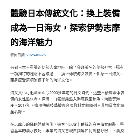
覽
體驗日本傳統文化：換上裝備
成為一日海女，探索伊勢志摩
的海洋魅力
發佈日期:
2025-05-26
來到日本三重縣的伊勢志摩地區，除了參拜著名的伊勢神宮，還有
一項獨特的體驗不容錯過——換上傳統海女裝備，化身一日海女，
親身感受這項流傳千年的海洋文化。
海女文化可追溯至距今2000多年前的繩文時代，這些不依靠潛水裝
備的女性潛水者，僅憑一口氣就能潛入海底採集鮑魚、海膽等海
產。2017年，這項傳統技藝被聯合國教科文組織列入非物質文化遺
產名錄。
在志摩市的幾個體驗設施，遊客可以穿上傳統的白色海女服裝，學
習基本的潛水技巧。專業的海女會親自指導如何調整呼吸、下潛姿