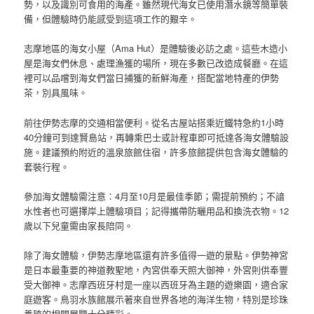
勢，以及識別可食用的海產。雖然現代海女已使用潛水鏡等簡單裝
備，但體驗時仍能感受到這項工作的艱辛。
志摩地區的海女小屋（Ama Hut）是體驗後必訪之處。這些木造小
屋是海女們休息、處理漁獲的場所，現在多數已改造成餐廳。在這
裡可以品嚐到海女們當日捕獲的新鮮海產，搭配當地特產的伊勢
茶，別具風味。
前往伊勢志摩的交通相當便利。從名古屋站搭乘近鐵特急約1小時
40分鐘可到達賢島站，再轉乘巴士或計程車即可抵達各海女體驗設
施。建議預約附近的溫泉旅館住宿，許多旅館提供包含海女體驗的
套裝行程。
參加海女體驗需注意：4月至10月是最佳季節；需提前預約；不諳
水性者也可選擇岸上體驗項目；記得攜帶防曬用品和換洗衣物。12
歲以下兒童需由家長陪同。
除了海女體驗，伊勢志摩地區還有許多值得一遊的景點。伊勢神宮
是日本最重要的神道教聖地，內宮供奉天照大御神，外宮則供奉豐
受大御神。志摩西班牙村是一座以西班牙為主題的遊樂園，適合家
庭遊客。鳥羽水族館展示著來自世界各地的海洋生物，特別是珍珠
養殖的相關展覽十分精彩。