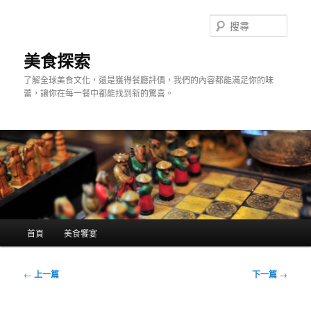
跳
至
搜
主
尋
要
美食探索
內
了解全球美食文化，還是獲得餐廳評價，我們的內容都能滿足你的味
容
蕾，讓你在每一餐中都能找到新的驚喜。
主
首頁
美食饗宴
要
選
單
文
←
上一篇
下一篇
→
章
導